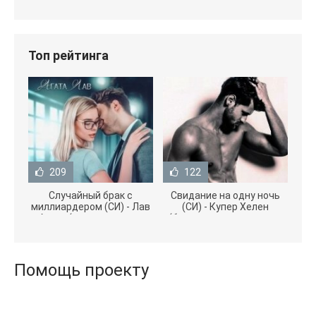
Топ рейтинга
209
122
Случайный брак с
Свидание на одну ночь
миллиардером (СИ) - Лав
(СИ) - Купер Хелен
Агата (полная версия
(бесплатные серии книг
книги TXT) 📗
.txt) 📗
Помощь проекту