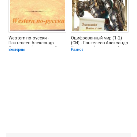
Western по-русски -
Оцифрованный мир (1-2)
Пантелеев Александр
(СИ) - Пантелеев Александр
Сергеевич (книги онлайн
Сергеевич (книги онлайн
Вестерны
Разное
полные .TXT) 📗
без