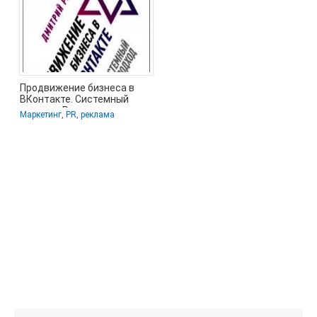
Продвижение бизнеса в
ВКонтакте. Системный
подход - Румянцев
Маркетинг, PR, реклама
Дмитрий (читать