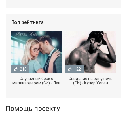
Топ рейтинга
210
122
Случайный брак с
Свидание на одну ночь
миллиардером (СИ) - Лав
(СИ) - Купер Хелен
Агата (полная версия
(бесплатные серии книг
книги TXT) 📗
.txt) 📗
Помощь проекту