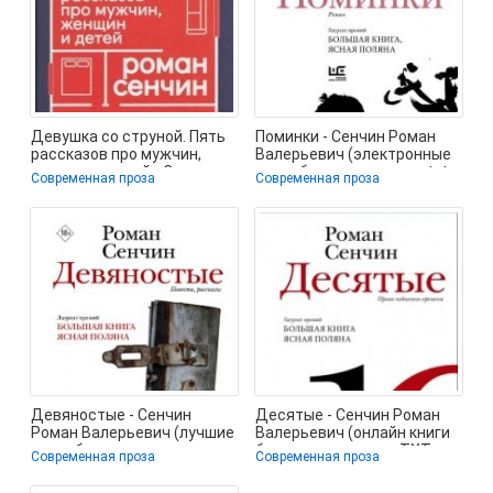
Девушка со струной. Пять
Поминки - Сенчин Роман
рассказов про мужчин,
Валерьевич (электронные
женщин и детей - Сенчин
книги без регистрации txt,
Современная проза
Современная проза
Роман
fb2) 📗
Девяностые - Сенчин
Десятые - Сенчин Роман
Роман Валерьевич (лучшие
Валерьевич (онлайн книги
книги без регистрации
бесплатно полные .TXT,
Современная проза
Современная проза
.TXT, .FB2) 📗
.FB2) 📗