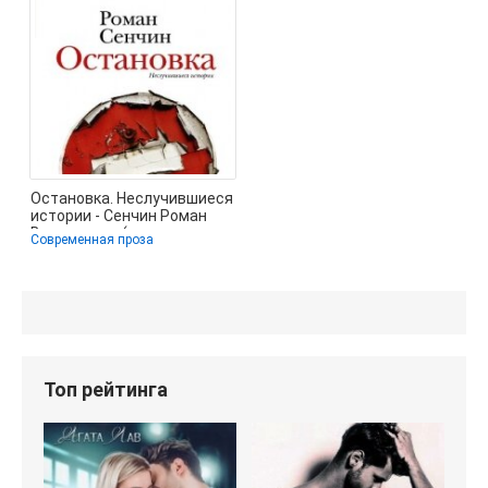
Остановка. Неслучившиеся
истории - Сенчин Роман
Валерьевич (книги
Современная проза
бесплатно без
Топ рейтинга