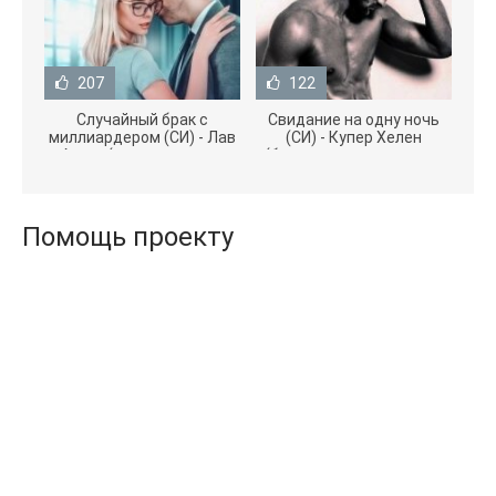
207
122
Случайный брак с
Свидание на одну ночь
миллиардером (СИ) - Лав
(СИ) - Купер Хелен
Агата (полная версия
(бесплатные серии книг
книги TXT) 📗
.txt) 📗
Помощь проекту