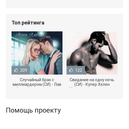
Топ рейтинга
209
122
Случайный брак с
Свидание на одну ночь
миллиардером (СИ) - Лав
(СИ) - Купер Хелен
Агата (полная версия
(бесплатные серии книг
книги TXT) 📗
.txt) 📗
Помощь проекту