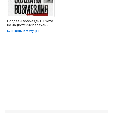
Солдаты возмездия. Охота
на нацистских палачей -
Симкин Лев (книги онлайн
Биографии и мемуары