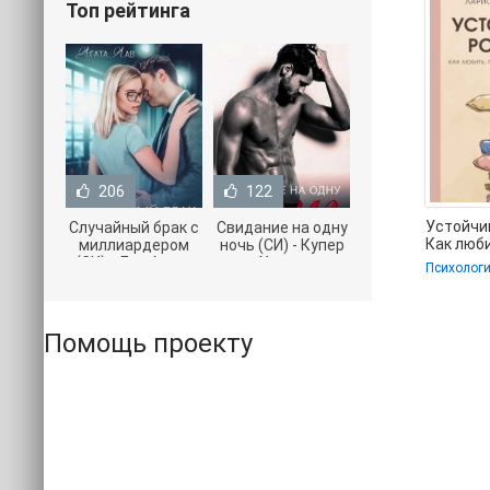
Топ рейтинга
206
122
Устойчи
Случайный брак с
Свидание на одну
Как люби
миллиардером
ночь (СИ) - Купер
поддерж
(СИ) - Лав Агата
Хелен
Психолог
терять с
(полная версия
(бесплатные
Скоробо
книги TXT) 📗
серии книг .txt) 📗
Помощь проекту