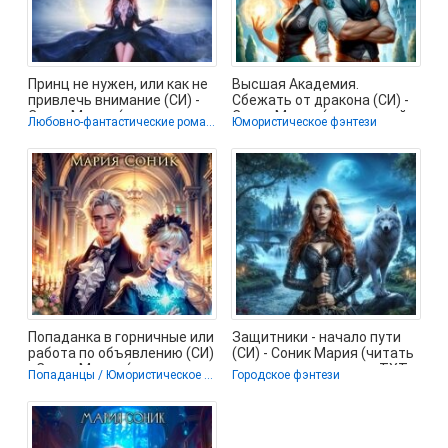
Принц не нужен, или как не
Высшая Академия.
привлечь внимание (СИ) -
Сбежать от дракона (СИ) -
Соник Мария (читать книги
Соник Мария (книги онлайн
Любовно-фантастические романы
Юмористическое фэнтези
полные
Попаданка в горничные или
Защитники - начало пути
работа по объявлению (СИ)
(СИ) - Соник Мария (читать
- Соник Мария (книги
полную версию книги TXT,
Попаданцы / Юмористическое фэнтези
Городское фэнтези
полные