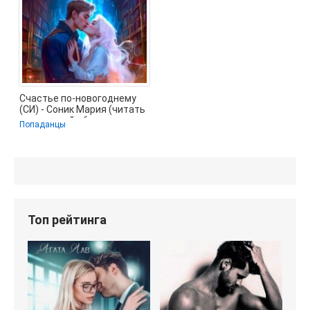
Счастье по-новогоднему
(СИ) - Соник Мария (читать
книги онлайн без
Попаданцы
регистрации
Топ рейтинга