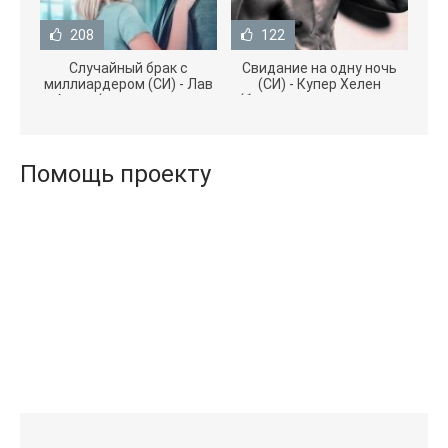
208
122
Случайный брак с
Свидание на одну ночь
миллиардером (СИ) - Лав
(СИ) - Купер Хелен
Агата (полная версия
(бесплатные серии книг
книги TXT) 📗
.txt) 📗
Помощь проекту