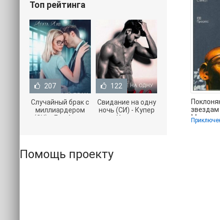
Топ рейтинга
207
122
Поклон
Случайный брак с
Свидание на одну
звездам 
миллиардером
ночь (СИ) - Купер
Милосл
(СИ) - Лав Агата
Хелен
Приключе
(электр
(полная версия
(бесплатные
бесплат
книги TXT) 📗
серии книг .txt) 📗
Помощь проекту