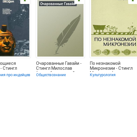
яющиеся
Очарованные Гавайи -
По незнакомой
- Стингл
Стингл Милослав
Микронезии - Стингл
ав
(книга бесплатный
Милослав (читать
ния про индейцев
Обществознание
Культурология
онные книги
формат .txt) 📗
книги полностью без
но TXT) 📗