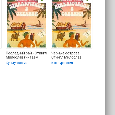
Последний рай - Стингл
Черные острова -
Милослав (читаем
Стингл Милослав
книги онлайн
(читать книгу онлайн
Культурология
Культурология
бесплатно без
бесплатно полностью
регистрации
без