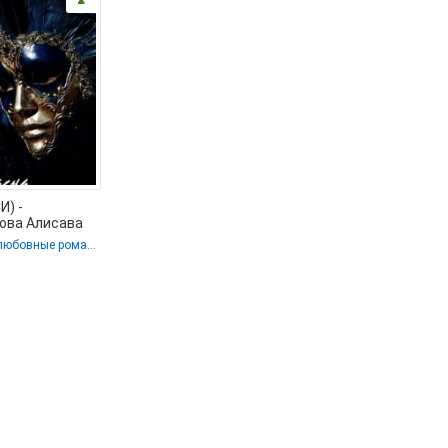
И) -
ова Алисава
книги
Короткие любовные романы
ью без
ий .TXT) 📗