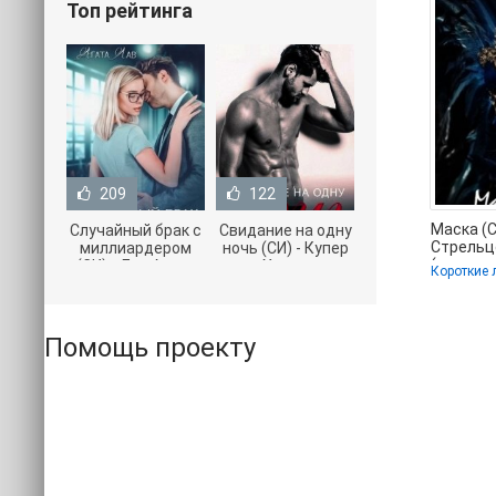
Топ рейтинга
209
122
Маска (С
Случайный брак с
Свидание на одну
Стрельц
миллиардером
ночь (СИ) - Купер
(читать 
(СИ) - Лав Агата
Хелен
полност
(полная версия
(бесплатные
сокращен
книги TXT) 📗
серии книг .txt) 📗
Помощь проекту