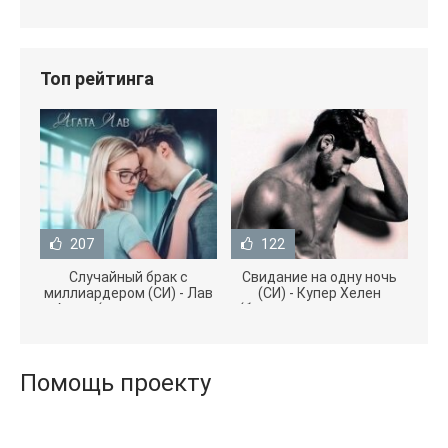
Топ рейтинга
207
122
Случайный брак с
Свидание на одну ночь
миллиардером (СИ) - Лав
(СИ) - Купер Хелен
Агата (полная версия
(бесплатные серии книг
книги TXT) 📗
.txt) 📗
Помощь проекту