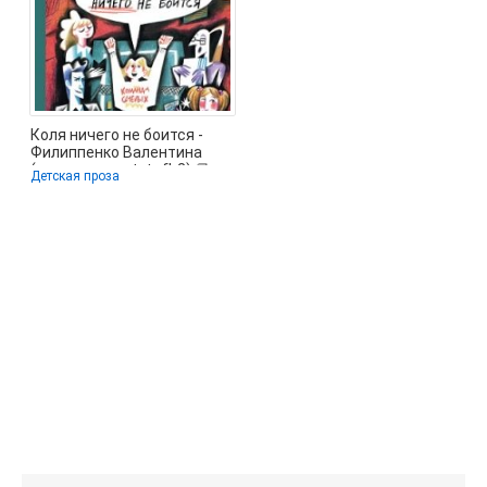
Коля ничего не боится -
Филиппенко Валентина
(книга жизни .txt, .fb2) 📗
Детская проза