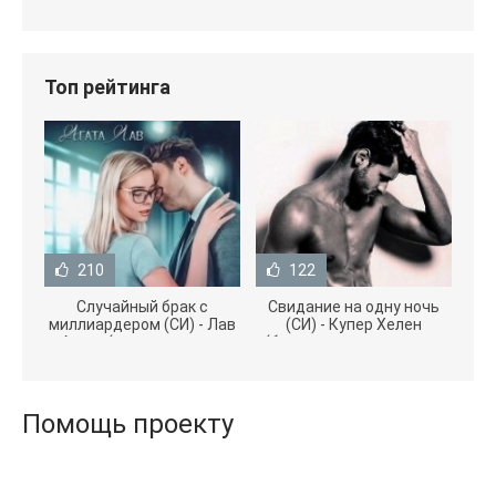
Топ рейтинга
210
122
Случайный брак с
Свидание на одну ночь
миллиардером (СИ) - Лав
(СИ) - Купер Хелен
Агата (полная версия
(бесплатные серии книг
книги TXT) 📗
.txt) 📗
Помощь проекту