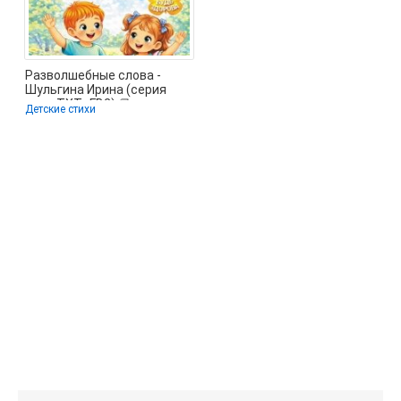
Разволшебные слова -
Шульгина Ирина (серия
книг .TXT, .FB2) 📗
Детские стихи