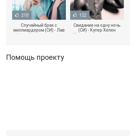
210
122
Случайный брак с
Свидание на одну ночь
миллиардером (СИ) - Лав
(СИ) - Купер Хелен
Агата (полная версия
(бесплатные серии книг
книги TXT) 📗
.txt) 📗
Помощь проекту