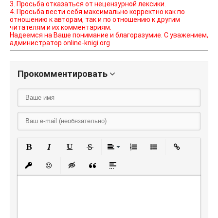
3. Просьба отказаться от нецензурной лексики.
4. Просьба вести себя максимально корректно как по
отношению к авторам, так и по отношению к другим
читателям и их комментариям.
Надеемся на Ваше понимание и благоразумие. С уважением,
администратор online-knigi.org
Прокомментировать
Полужирный
Курсив
Подчеркнутый
Зачеркнутый
Выравнивание
Нумерованный списо
Маркированный
Вставить
Вставить защищенную ссылку
Вставить смайлик
Вставка скрытого текста
Вставка цитаты
Вставка спойлера