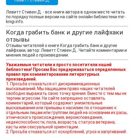
Левитт Стивен Д.
Левитт Стивен Д. - все книги автора в одном месте читать
по порядку полные версии на сайте онлайн библиотеки mir-
knigi.info.
Когда грабить банк и другие лайфхаки
отзывы
Отзывы читателей о книге Когда грабить банк и другие
лайфхаки, автор: Левитт Стивен Д.. Читайте комментарии и
мнения людей о произведении.
Уважаемые читатели и просто посетители нашей
библиотеки! Просим Вас придерживаться определенных
правил при комментировании литературных
произведений.
1. Просьба отказаться от дискриминационных
высказываний. Мы защищаем право наших читателей
свободно выражать свою точку зрения. Вместе с тем мы не
терпим агрессии. На сайте запрещено оставлять
комментарий, который содержит унизительные
высказывания или призывы к насилию по отношению к
отдельным лицам или группам людей на основании их расы,
этнического происхождения, вероисповедания,
недееспособности, пола, возраста, статуса ветерана,
касты или сексуальной ориентации.
2. Просьба отказаться от оскорблений, угроз и запугиваний.