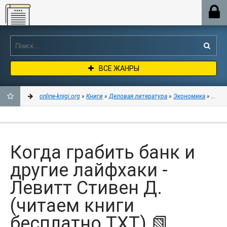
Online-knigi.org
ВСЕ ЖАНРЫ
online-knigi.org
»
Книги
»
Деловая литература
»
Экономика
» Когда
ДОБАВИТЬ
В
Когда грабить банк и
ЗАКЛАДКИ
другие лайфхаки -
Левитт Стивен Д.
(читаем книги
бесплатно TXT) 📗