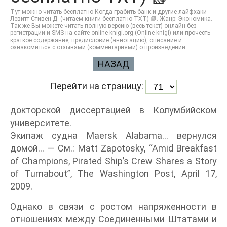
Тут можно читать бесплатно Когда грабить банк и другие лайфхаки -
Левитт Стивен Д. (читаем книги бесплатно TXT) 📗. Жанр: Экономика.
Так же Вы можете читать полную версию (весь текст) онлайн без
регистрации и SMS на сайте online-knigi.org (Online knigi) или прочесть
краткое содержание, предисловие (аннотацию), описание и
ознакомиться с отзывами (комментариями) о произведении.
НАЗАД
Перейти на страницу:
докторской диссертацией в Колумбийском
университете.
Экипаж судна Maersk Alabama... вернулся
домой... — См.: Matt Zapotosky, “Amid Breakfast
of Champions, Pirated Ship’s Crew Shares a Story
of Turnabout”, The Washington Post, April 17,
2009.
Однако в связи с ростом напряженности в
отношениях между Соединенными Штатами и