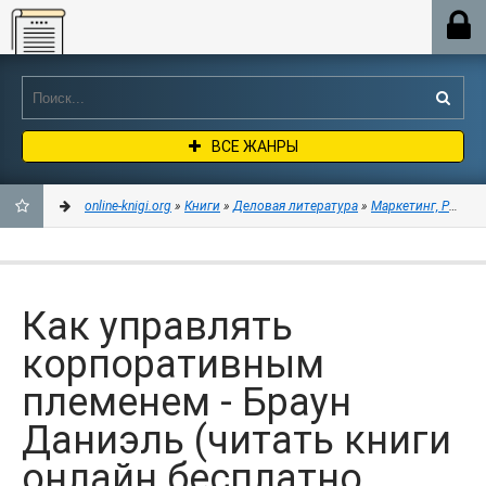
Online-knigi.org
ВСЕ ЖАНРЫ
online-knigi.org
»
Книги
»
Деловая литература
»
Маркетинг, PR, ре
ДОБАВИТЬ
В
Как управлять
ЗАКЛАДКИ
корпоративным
племенем - Браун
Даниэль (читать книги
онлайн бесплатно