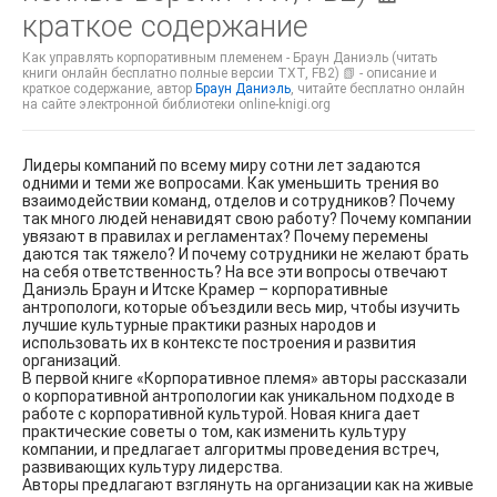
краткое содержание
Как управлять корпоративным племенем - Браун Даниэль (читать
книги онлайн бесплатно полные версии TXT, FB2) 📗 - описание и
краткое содержание, автор
Браун Даниэль
, читайте бесплатно онлайн
на сайте электронной библиотеки online-knigi.org
Лидеры компаний по всему миру сотни лет задаются
одними и теми же вопросами. Как уменьшить трения во
взаимодействии команд, отделов и сотрудников? Почему
так много людей ненавидят свою работу? Почему компании
увязают в правилах и регламентах? Почему перемены
даются так тяжело? И почему сотрудники не желают брать
на себя ответственность? На все эти вопросы отвечают
Даниэль Браун и Итске Крамер – корпоративные
антропологи, которые объездили весь мир, чтобы изучить
лучшие культурные практики разных народов и
использовать их в контексте построения и развития
организаций.
В первой книге «Корпоративное племя» авторы рассказали
о корпоративной антропологии как уникальном подходе в
работе с корпоративной культурой. Новая книга дает
практические советы о том, как изменить культуру
компании, и предлагает алгоритмы проведения встреч,
развивающих культуру лидерства.
Авторы предлагают взглянуть на организации как на живые