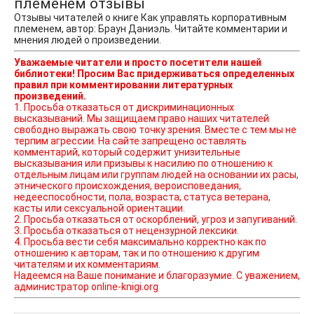
племенем отзывы
Отзывы читателей о книге Как управлять корпоративным
племенем, автор: Браун Даниэль. Читайте комментарии и
мнения людей о произведении.
Уважаемые читатели и просто посетители нашей
библиотеки! Просим Вас придерживаться определенных
правил при комментировании литературных
произведений.
1. Просьба отказаться от дискриминационных
высказываний. Мы защищаем право наших читателей
свободно выражать свою точку зрения. Вместе с тем мы не
терпим агрессии. На сайте запрещено оставлять
комментарий, который содержит унизительные
высказывания или призывы к насилию по отношению к
отдельным лицам или группам людей на основании их расы,
этнического происхождения, вероисповедания,
недееспособности, пола, возраста, статуса ветерана,
касты или сексуальной ориентации.
2. Просьба отказаться от оскорблений, угроз и запугиваний.
3. Просьба отказаться от нецензурной лексики.
4. Просьба вести себя максимально корректно как по
отношению к авторам, так и по отношению к другим
читателям и их комментариям.
Надеемся на Ваше понимание и благоразумие. С уважением,
администратор online-knigi.org