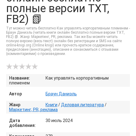
полные версии TXT,
FB2) 📗
Тут можно читать бесплатно Как управлять корпоративным племенем -
Браун Даниэль (читать книги онлайн бесплатно полные версии TXT,
FB2) 📗. Жанр: Маркетинг, PR, реклама. Так же Вы можете читать
полную версию (весь текст) онлайн без регистрации и SMS на сайте
online-knigi.org (Online knigi) или прочесть краткое содержание,
предисловие (аннотацию), описание и ознакомиться с отзывами
(комментариями) о произведении.
Название:
Как управлять корпоративным
племенем
Автор
Браун Даниэль
Жанр
Книги
/
Деловая литература
/
Маркетинг, PR, реклама
Дата
30 июль 2024
добавления: