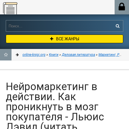
Online-knigi.org
ВСЕ ЖАНРЫ
online-knigi.org
»
Книги
»
Деловая литература
»
Маркетинг, PR, ре
ДОБАВИТЬ
В
Нейромаркетинг в
ЗАКЛАДКИ
действии. Как
проникнуть в мозг
покупателя - Льюис
Дэвид (читать