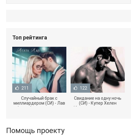
Топ рейтинга
211
122
Случайный брак с
Свидание на одну ночь
миллиардером (СИ) - Лав
(СИ) - Купер Хелен
Агата (полная версия
(бесплатные серии книг
книги TXT) 📗
.txt) 📗
Помощь проекту