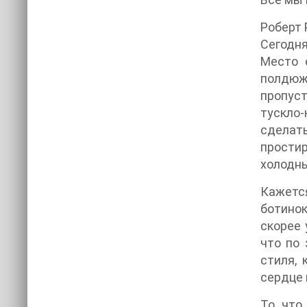
Роберт 
Сегодня
Место 
полдюж
пропуст
тускло
сделать
прости
холодн
Кажетс
ботино
скорее 
что по
стиля, 
сердце 
То, что