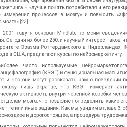
зуализации, картирования мозга. В своей инаугура
ркетинга – «лучше понять потребителя и его реак
о измерения процессов в мозгу» и повысить «эф
 мозга» [23].
в 2001 году я основал Mindlab, по моим сведени
я. Сегодня их более 250, и научный интерес таков, ч
рситете Эразма Роттердамского в Нидерландах, I
де в США, предлагают курсы по нейромаркетингу.
иболее часто используемые нейромаркетолог
энцефалография (КЭЭГ) и функциональная магнитно
т и что они могут рассказать нам о поведении по
 скажу лишь вкратце, что КЭЭГ измеряет акти
ческую активность внутри черепной коробки челов
отделам мозга, что позволяет определить, какие ег
ет те или иные задания. Как мы увидим в главе 3, 
ромоздкое и дорогостоящее, а процедура трудоемка
методы, которыми пользуются нейромаркетологи, 