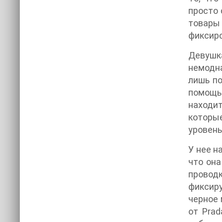
просто 
товары
фиксиро
Девушка
немодна
лишь по
помощь
находи
которые
уровень
У нее н
что она
проводк
фиксиру
черное 
от Prad