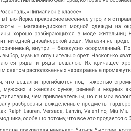
Розенталь, «Пигмалион в классе»
 в Нью-Йорке прекрасное весеннее утро, и я отправ
охоты – магазин-дисконт модной одежды на окр
ины хорошо разбирающихся в моде жительниц Нь
ит ни одной дизайнерской вещи. Магазин не предс
-коричневый, внутри – безвкусно оформленный. П
 выбор, музыка оглушительно орет. Насколько хвата
раются ряды и ряды вешалок. Их кричащее хро
ым светом расположенных через равные промежутк
я, что вешалки прогибаются под тяжестью огромн
к, мужских и женских сумок, ремней и модных а
утилитарны, чем привлекательны, но я и мои воло
 залу разбросаны вожделенные предметы гардеро
как Ralph Lauren, Versace, Lanvin, Valentino, Miu 
модника, особенно потому, что все это продается с
 сердце покупателя начинает биться быстрее, ког