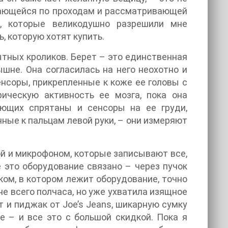
ирающейся по проходам и рассматривающей
, которые великодушно разрешили мне
ь, которую хотят купить.
тных кроликов. Берет – это единственная
шне. Она согласилась на него неохотно и
нсоры, прикрепленные к коже ее головы с
ическую активность ее мозга, пока она
ающих спрятаны и сенсоры на ее груди,
ные к пальцам левой руки, – они измеряют
ой и микрофоном, которые записывают все,
е это оборудование связано – через пучок
ком, в котором лежит оборудование, точно
не всего полчаса, но уже ухватила изящное
 и пиджак от Joe’s Jeans, шикарную сумку
e – и все это с большой скидкой. Пока я