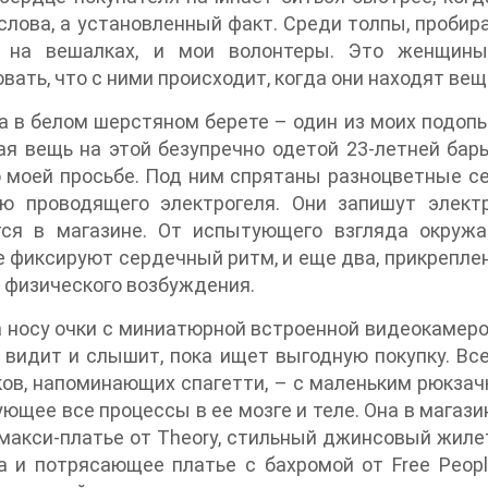
слова, а установленный факт. Среди толпы, проб
 на вешалках, и мои волонтеры. Это женщины
вать, что с ними происходит, когда они находят вещ
 в белом шерстяном берете – один из моих подопы
я вещь на этой безупречно одетой 23-летней бары
 моей просьбе. Под ним спрятаны разноцветные се
ю проводящего электрогеля. Они запишут электр
тся в магазине. От испытующего взгляда окруж
 фиксируют сердечный ритм, и еще два, прикреплен
 физического возбуждения.
а носу очки с миниатюрной встроенной видеокамер
 видит и слышит, пока ищет выгодную покупку. Вс
ов, напоминающих спагетти, – с маленьким рюкзач
ющее все процессы в ее мозге и теле. Она в магази
макси-платье от Theory, стильный джинсовый жилет
a и потрясающее платье с бахромой от Free Peopl