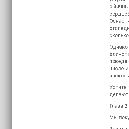
обычны
сердце
Оснаст
отследи
сколько
Однако
единст
поведен
числе и
насколь
Хотите 
делают 
Глава 2
Мы пок
Все мы 