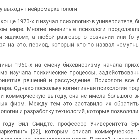
у выходят нейромаркетологи
 конце 1970-х я изучал психологию в университете,
ном мире. Многие именитые психологи продолжал
м ящиком», а любой разговор о сознании или (о 
я на это, период, который кто-то назвал «смутны
дины 1960-х на смену бихевиоризму начала прихо
ма изучала психические процессы, задействованн
принятие решений и рассуждение. Психологи все 
ера. Однако поскольку когнитивная психология под
и коммерческую выгоду, она не имела большого з
ных фирм. Между тем это заставило их обратит
ологии и разработку технологий, которые позволяли
 году Эйл Смидтс, профессор Университета Эр
маркетинг» [22], которым описал коммерческое 