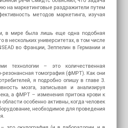
ционной речи Смидтс объяснил, что задача
цию на маркетинговые раздражители путем
фективность методов маркетинга, изучая
ям, в мире была лишь еще одна подобная
то в нескольких университетах, в том числе
NSEAD во Франции, Зеппелин в Германии и
ами технологии – это количественная
-резонансная томография (фМРТ). Как они
требителей, я подробно опишу в главе 3.
вность мозга, записывая и анализируя
ека, а фМРТ – изменения притока крови к
о области особенно активны, когда человек
оборудование, необходимое для проведения
я.
– это окулография (и в лаборатории, и в