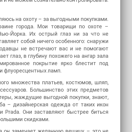
ляюсь на охоту – за выгодными покупками.
аине города. Мои товарищи по охоте –
ю-Йорка. Их острый глаз ни за что не
тавляет собой ничего особенного: снаружи
родавцы не встречают вас и не помогают
ет глаз, в глубину похожего на ангар зала
мированное покрытие ярко блестит под
и флуоресцентных ламп.
ого множества платьев, костюмов, шляп,
ксессуаров. Большинство этих предметов
нтеры, жаждущие выгодной покупки, знают,
ба – дизайнерская одежда от таких икон
Miu и Prada. Они заставляют быстрее биться
 большими скидками.
да он замечает желанную вещицу, – это не