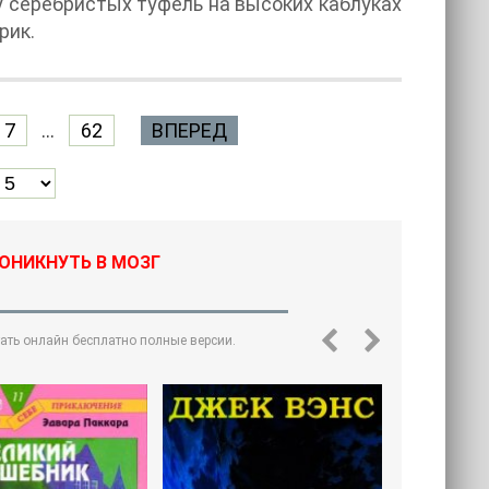
у серебристых туфель на высоких каблуках
рик.
7
...
62
ВПЕРЕД
РОНИКНУТЬ В МОЗГ
тать онлайн бесплатно полные версии.