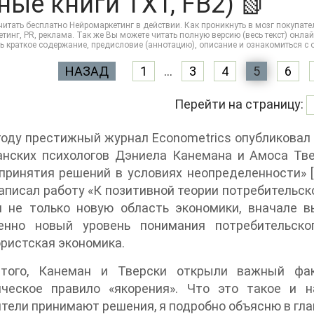
ные книги TXT, FB2) 📗
итать бесплатно Нейромаркетинг в действии. Как проникнуть в мозг покупател
тинг, PR, реклама. Так же Вы можете читать полную версию (весь текст) онлайн б
ть краткое содержание, предисловие (аннотацию), описание и ознакомиться с
НАЗАД
1
...
3
4
5
6
Перейти на страницу:
году престижный журнал Econometrics опубликовал
анских психологов Дэниела Канемана и Амоса Тве
принятия решений в условиях неопределенности» 
аписал работу «К позитивной теории потребительско
и не только новую область экономики, вначале 
енно новый уровень понимания потребительско
ристская экономика.
того, Канеман и Тверски открыли важный фак
ическое правило «якорения». Что это такое и н
тели принимают решения, я подробно объясню в глав