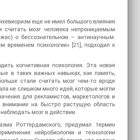
 бихевиоризм еще не имел большого влияния
и считать мозг человека непроницаемым
ужас) о бессознательном – антинаучным.
м временем психологии» [21], подходил к
дить когнитивная психология. Эта новая
ые в таких важных навыках, как память,
больше стали считать мозг чем-то вроде
ала не слишком много идей, которые могли
начения для рекламистов, маркетологов и
ь внимание на быстро растущую область
 наблюдать мозг в действии.
азма Роттердамского, придумал термин
применение нейробиологии и технологии