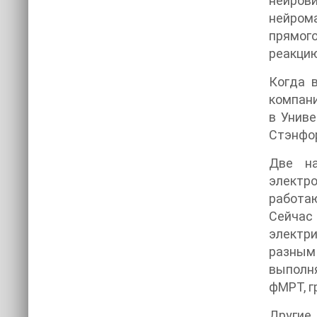
нейрови
нейрома
прямог
реакцию
Когда 
компани
в Униве
Стэнфор
Две на
электро
работаю
Сейчас
электри
разным 
выполня
фМРТ, г
Другие 