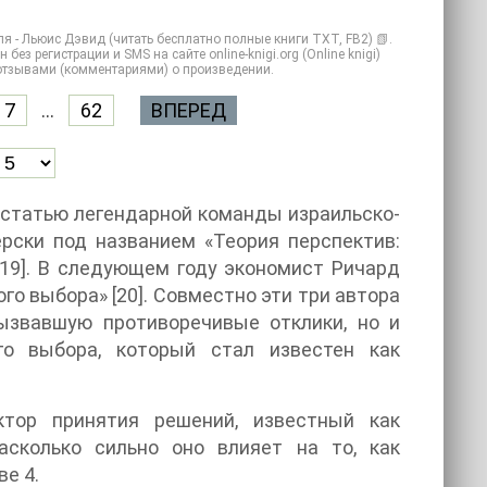
я - Льюис Дэвид (читать бесплатно полные книги TXT, FB2) 📗.
ез регистрации и SMS на сайте online-knigi.org (Online knigi)
 отзывами (комментариями) о произведении.
7
...
62
ВПЕРЕД
 статью легендарной команды израильско-
рски под названием «Теория перспектив:
[19]. В следующем году экономист Ричард
го выбора» [20]. Совместно эти три автора
вызвавшую противоречивые отклики, но и
го выбора, который стал известен как
тор принятия решений, известный как
асколько сильно оно влияет на то, как
е 4.