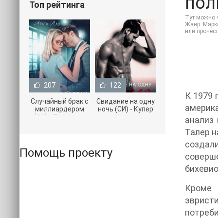
пол
Топ рейтинга
Тут можно ч
Жанр: Марке
или прочес
207
122
К 1979 
Случайный брак с
Свидание на одну
америк
миллиардером
ночь (СИ) - Купер
(СИ) - Лав Агата
Хелен
анализ 
(полная версия
(бесплатные
Талер н
книги TXT) 📗
серии книг .txt) 📗
создал
Помощь проекту
соверш
бихевио
Кроме 
эврист
потреби