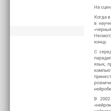
На сцен
Когда в
в науч
«черны
Несмотр
концу.
С сере
парадиг
язык, 
компьют
принест
рознич
нейроби
В 2002
«нейро