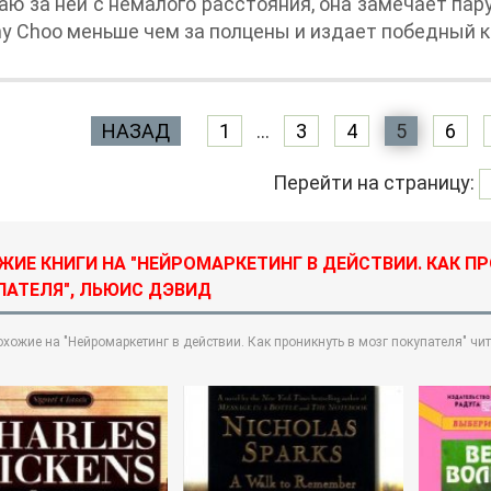
ю за ней с немалого расстояния, она замечает пар
y Choo меньше чем за полцены и издает победный к
НАЗАД
1
...
3
4
5
6
Перейти на страницу:
ЖИЕ КНИГИ НА "НЕЙРОМАРКЕТИНГ В ДЕЙСТВИИ. КАК П
ПАТЕЛЯ", ЛЬЮИС ДЭВИД
охожие на "Нейромаркетинг в действии. Как проникнуть в мозг покупателя" чи