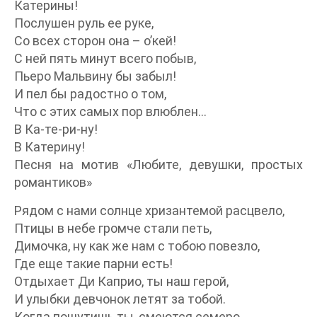
Катерины!
Послушен руль ее руке,
Со всех сторон она – о’кей!
С ней пять минут всего побыв,
Пьеро Мальвину бы забыл!
И пел бы радостно о том,
Что с этих самых пор влюблен…
В Ка-те-ри-ну!
В Катерину!
Песня на мотив «Любите, девушки, простых
романтиков»
Рядом с нами солнце хризантемой расцвело,
Птицы в небе громче стали петь,
Димочка, ну как же нам с тобою повезло,
Где еще такие парни есть!
Отдыхает Ди Каприо, ты наш герой,
И улыбки девчонок летят за тобой.
Когда пошутишь ты, смеются семеро,