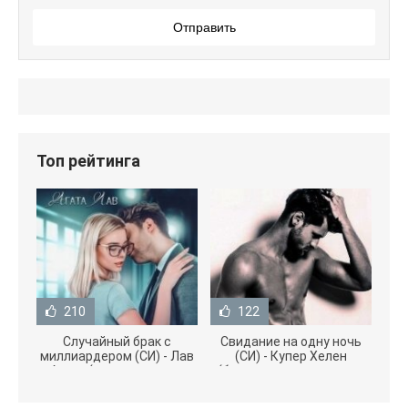
Отправить
Топ рейтинга
210
122
Случайный брак с
Свидание на одну ночь
миллиардером (СИ) - Лав
(СИ) - Купер Хелен
Агата (полная версия
(бесплатные серии книг
книги TXT) 📗
.txt) 📗