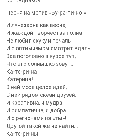
сотрудников:
Песня на мотив «Бу-ра-ти-но!»
И лучезарна как весна,
И жаждой творчества полна.
Не любит скуку и печаль
И с оптимизмом смотрит вдаль.
Все поголовно в курсе тут,
Что это солнышко зовут…
Ка-те-ри-на!
Катерина!
В ней море целое идей,
С ней рядом океан друзей.
И креативна, и мудра,
И симпатична, и добра!
И с регионами на «ты»!
Другой такой же не найти…
Ка-те-ри-ны!