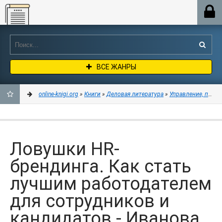
Online-knigi.org
ВСЕ ЖАНРЫ
online-knigi.org
»
Книги
»
Деловая литература
»
Управление, подбо
ДОБАВИТЬ
В
Ловушки HR-
ЗАКЛАДКИ
брендинга. Как стать
лучшим работодателем
для сотрудников и
кандидатов - Иванова