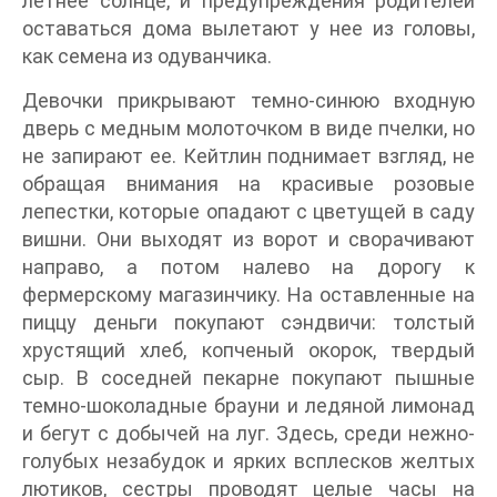
летнее солнце, и предупреждения родителей
оставаться дома вылетают у нее из головы,
как семена из одуванчика.
Девочки прикрывают темно-синюю входную
дверь с медным молоточком в виде пчелки, но
не запирают ее. Кейтлин поднимает взгляд, не
обращая внимания на красивые розовые
лепестки, которые опадают с цветущей в саду
вишни. Они выходят из ворот и сворачивают
направо, а потом налево на дорогу к
фермерскому магазинчику. На оставленные на
пиццу деньги покупают сэндвичи: толстый
хрустящий хлеб, копченый окорок, твердый
сыр. В соседней пекарне покупают пышные
темно-шоколадные брауни и ледяной лимонад
и бегут с добычей на луг. Здесь, среди нежно-
голубых незабудок и ярких всплесков желтых
лютиков, сестры проводят целые часы на