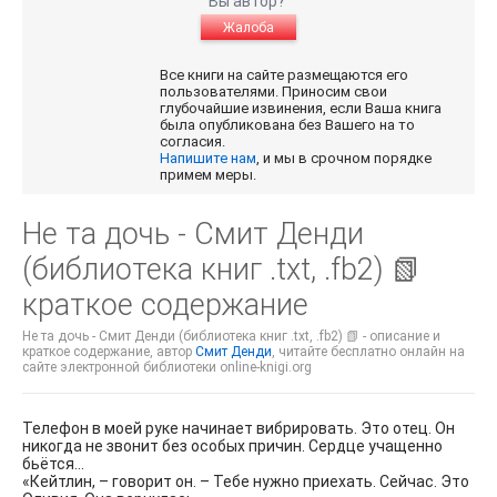
Вы автор?
Жалоба
Все книги на сайте размещаются его
пользователями. Приносим свои
глубочайшие извинения, если Ваша книга
была опубликована без Вашего на то
согласия.
Напишите нам
, и мы в срочном порядке
примем меры.
Не та дочь - Смит Денди
(библиотека книг .txt, .fb2) 📗
краткое содержание
Не та дочь - Смит Денди (библиотека книг .txt, .fb2) 📗 - описание и
краткое содержание, автор
Смит Денди
, читайте бесплатно онлайн на
сайте электронной библиотеки online-knigi.org
Телефон в моей руке начинает вибрировать. Это отец. Он
никогда не звонит без особых причин. Сердце учащенно
бьётся…
«Кейтлин, – говорит он. – Тебе нужно приехать. Сейчас. Это