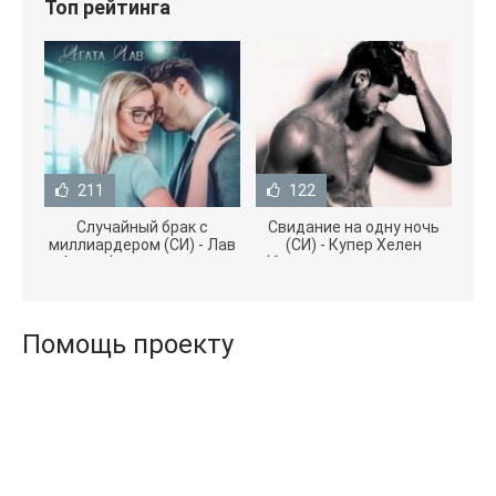
Топ рейтинга
211
122
Случайный брак с
Свидание на одну ночь
миллиардером (СИ) - Лав
(СИ) - Купер Хелен
Агата (полная версия
(бесплатные серии книг
книги TXT) 📗
.txt) 📗
Помощь проекту