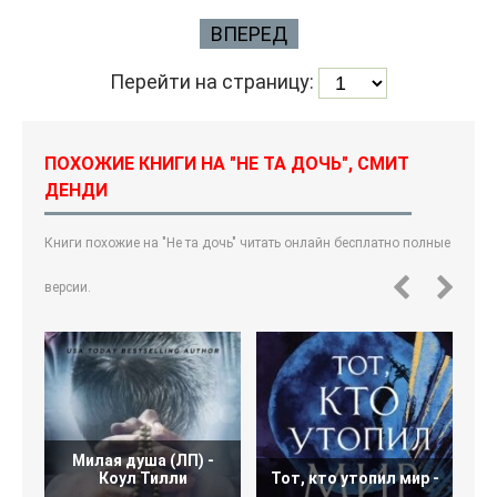
ВПЕРЕД
Перейти на страницу:
ПОХОЖИЕ КНИГИ НА "НЕ ТА ДОЧЬ", СМИТ
ДЕНДИ
Книги похожие на "Не та дочь" читать онлайн бесплатно полные
версии.
Милая душа (ЛП) -
Коул Тилли
Тот, кто утопил мир -
О