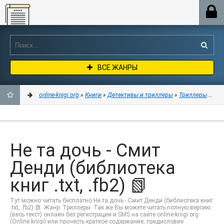
Online-knigi.org
ВСЕ ЖАНРЫ
online-knigi.org
»
Книги
»
Детективы и триллеры
»
Триллеры
» Не т
ДОБАВИТЬ
В
Не та дочь - Смит
ЗАКЛАДКИ
Денди (библиотека
книг .txt, .fb2) 📗
Тут можно читать бесплатно Не та дочь - Смит Денди (библиотека книг
.txt, .fb2) 📗. Жанр: Триллеры. Так же Вы можете читать полную версию
(весь текст) онлайн без регистрации и SMS на сайте online-knigi.org
(Online knigi) или прочесть краткое содержание, предисловие