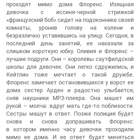
проходят мимо дома Флоренс. Изящная
девочка с иссиня-черной стрижкой
«французский боб» сидит на подоконнике своей
комнаты, уронив голову на колени и
безразлично уставившись на улицу. Сегодня, в
последний день занятий, ее наказали за
слишком короткую юбку. Оливия и Флоренс –
лучшие подруги. Они – королевы саутфилдской
школы для девочек. Они легко сдружились, и
Кейтлин тоже мечтает о такой дружбе.
Флоренс замечает остановившихся у ворот ее
дома сестер Арден и радостно улыбается,
сняв наушники MP3-плеера. Она машет им
рукой – молча: вдруг мать где-то поблизости.
Сестры машут в ответ. Позже полиция будет
снова и снова допрашивать Флоренс:
в котором именно часу девочки проходили
мимо ее дома. И ее ответ будет меняться