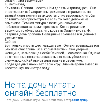
Оливия. Она вернулась».
16 лет назад
Кейтлин и Оливия – сестры. Им десять и тринадцать. Они
счастливы и взбудоражены: родители отправились на
званый ужин, посчитав их достаточно взрослыми, чтобы
оставить без присмотра. Но есть то, чего девочки не
замечают. Темная фигура в венецианской маске,
наблюдающая за ними через окно. Когда родители
вернутся, то обнаружат, что кровать Оливии пуста. Их
старшая дочь пропала. Полиция не сомневается: девочка
уже мертва.
Сейчас
Вот только спустя шестнадцать лет Оливия возвращается.
Близкие счастливы. Все, кроме Кейтлин. Она уверена:
женщина, называющая себя Оливией, – самозванка. Однако
ее отчаянные попытки доказать это лишь убеждают
окружающих: Кейтлин лгунья, или не в своем уме.
Тогда девушка начинает свою игру. Она намерена вывести
«сестренку» на чистую воду…
Не та дочь читать
онлайн бесплатно
Не та дочь - читать книгу онлайн бесплатно, автор
Смит Денди