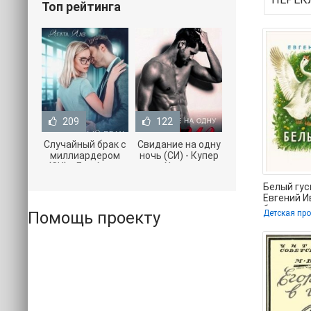
Топ рейтинга
209
122
Случайный брак с
Свидание на одну
миллиардером
ночь (СИ) - Купер
(СИ) - Лав Агата
Хелен
(полная версия
(бесплатные
Белый гус
книги TXT) 📗
серии книг .txt) 📗
Евгений И
бесплатных
Помощь проекту
Детская пр