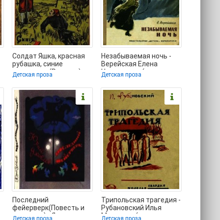
Солдат Яшка, красная
Незабываемая ночь -
рубашка, синие
Верейская Елена
ластовицы(Рассказ) -
Николаевна (прочитать
Детская проза
Детская проза
Лунин Виктор
книгу txt) 📗
Последний
Трипольская трагедия -
фейерверк(Повесть и
Рубановский Илья
рассказы) - Яковлев
Маркович (книги
Детская проза
Детская проза