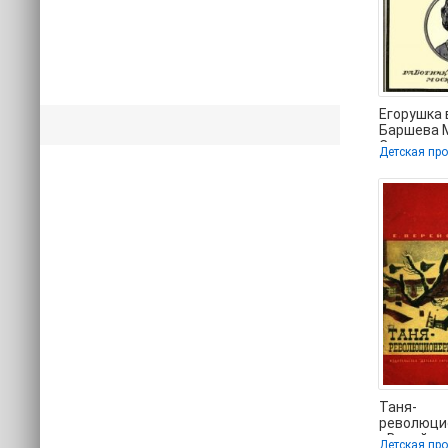
Егорушка 
Баршева 
Сергеевна
Детская пр
книги пол
Таня-
революци
- Верейск
Детская пр