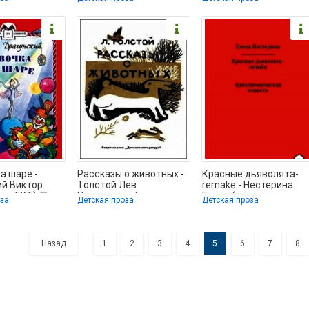
на
Федоровна (читать
Андреевич (книги
ные онлайн
книги онлайн .txt)
полностью бесплатно
а шаре -
Рассказы о животных -
Красные дьяволята-
ий Виктор
Толстой Лев
remake - Нестерина
ниг TXT) 📗
Николаевич (прочитать
Елена (лучшие книги
оза
Детская проза
Детская проза
книгу TXT) 📗
.txt) 📗
Назад
1
2
3
4
5
6
7
8