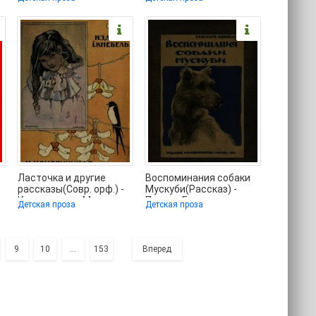
Юрий Яковлевич
полностью txt) 📗
(читать книги
Ласточка и другие
Воспоминания собаки
рассказы(Совр. орф.) -
Мускуби(Рассказ) -
Конопницкая Мария
Приват Гонзаго
Детская проза
Детская проза
(читать книги
(библиотека книг
9
10
...
153
Вперед