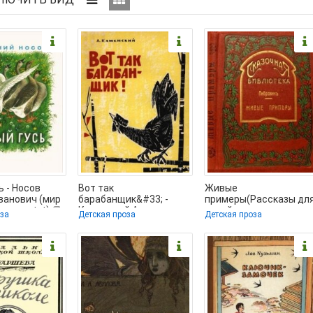
ь - Носов
Вот так
Живые
ванович (мир
барабанщик&#33; -
примеры(Рассказы дл
 книг txt) 📗
Каменский Александр
детей младшего
оза
Детская проза
Детская проза
Владимирович (читать
возраста) - Либрович
книги онлайн
Сигизмунд