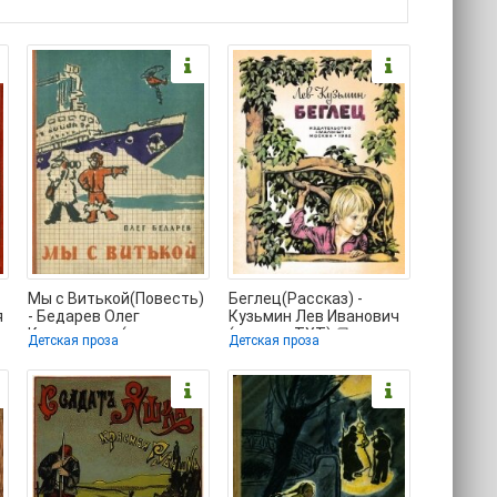
Мы с Витькой(Повесть)
Беглец(Рассказ) -
я
- Бедарев Олег
Кузьмин Лев Иванович
Кельсиевич (книги
(е книги .TXT) 📗
Детская проза
Детская проза
бесплатно без