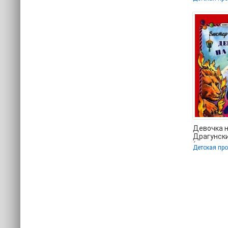
Николаев
(бесплат
Девочка н
Драгунск
(версия к
Детская пр