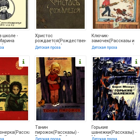
в школе -
Христос
Ключик-
Марина
рождается(Рождественские
замочек(Рассказы и
 (читать
рассказы) - Авилова
маленькие повести) -
оза
Детская проза
Детская проза
ностью без
Лидия Алексеевна
Кузьмин Лев Иванович
(читаемые
(книги без
Танин
Горькие
онерка(Рассказы)
пирожок(Рассказы) -
шанежки(Рассказы) -
ая Елена
Воронкова Любовь
Машук Борис
оза
Детская проза
Детская проза