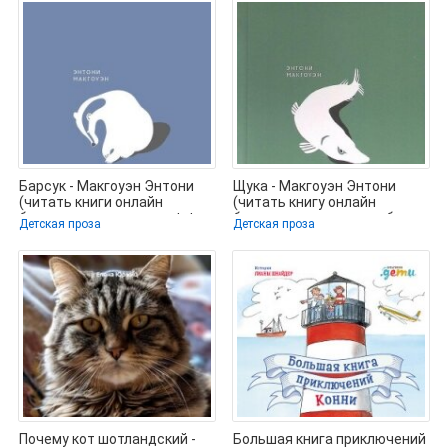
Барсук - Макгоуэн Энтони
Щука - Макгоуэн Энтони
(читать книги онлайн
(читать книгу онлайн
бесплатно полностью .txt,
бесплатно полностью без
Детская проза
Детская проза
.fb2) 📗
регистрации
Почему кот шотландский -
Большая книга приключений