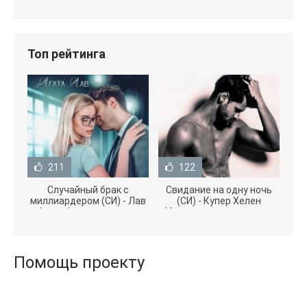
Топ рейтинга
211
122
Случайный брак с
Свидание на одну ночь
миллиардером (СИ) - Лав
(СИ) - Купер Хелен
Агата (полная версия
(бесплатные серии книг
книги TXT) 📗
.txt) 📗
Помощь проекту