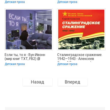
космос, тайные послания и
важном для маленьких
Детская проза
Детская проза
ангела в
взрослых и
Если ты, то я - Вун Ивонн
Сталинградское сражение.
(мир книг TXT, FB2) 📗
1942—1943 - Алексеев
Сергей Викторович (книги
Детская проза
Детская проза
Назад
Вперед