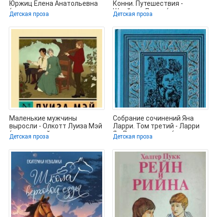
Юржиц Елена Анатольевна
Конни. Путешествия -
(читать книги полностью
Шнайдер Лиана (читаем
Детская проза
Детская проза
без
полную
Маленькие мужчины
Собрание сочинений Яна
выросли - Олкотт Луиза Мэй
Ларри. Том третий - Ларри
(книги онлайн полные
Ян Леопольдович (мир
Детская проза
Детская проза
версии