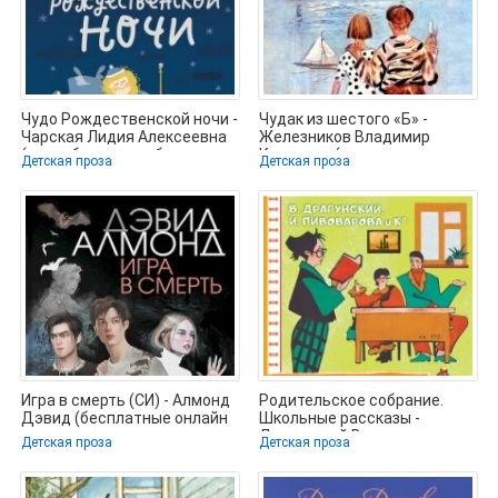
Чудо Рождественской ночи -
Чудак из шестого «Б» -
Чарская Лидия Алексеевна
Железников Владимир
(книги бесплатно без
Карпович (читаем книги
Детская проза
Детская проза
онлайн
Игра в смерть (СИ) - Алмонд
Родительское собрание.
Дэвид (бесплатные онлайн
Школьные рассказы -
книги читаем полные версии
Драгунский Виктор
Детская проза
Детская проза
(хорошие книги