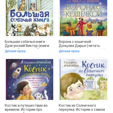
Большая собачья книга -
Ворона с кошечкой -
Драгунский Виктор (книги
Донцова Дарья (читать
читать бесплатно без
лучшие читаемые книги txt,
Детская проза
Детская проза
fb2) 📗
Костик и путешествие во
Костик из Солнечного
времени. Истории про
переулка. Истории о самом