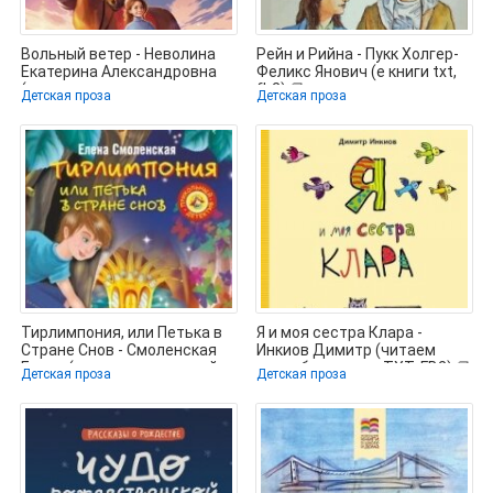
Вольный ветер - Неволина
Рейн и Рийна - Пукк Холгер-
Екатерина Александровна
Феликс Янович (е книги txt,
(книги хорошего качества
fb2) 📗
Детская проза
Детская проза
TXT,
Тирлимпония, или Петька в
Я и моя сестра Клара -
Стране Снов - Смоленская
Инкиов Димитр (читаем
Елена (читать книги онлайн
книги бесплатно TXT, FB2) 📗
Детская проза
Детская проза