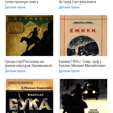
(электронную книгу
Астрид (читаем книги
бесплатно без регистрации
онлайн txt) 📗
Детская проза
Детская проза
TXT) 📗
Среди гор(Рассказы из
Ёжики(1905 г. Совр. орф.) -
жизни народов Закавказья) -
Куклин Михаил Михайлович
Буткевич А. (лучшие книги
(книги без регистрации
Детская проза
Детская проза