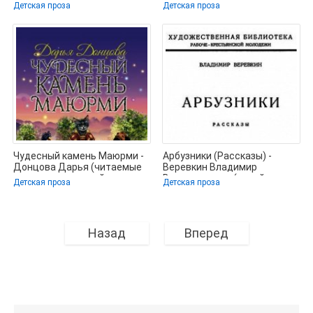
Виктор (бесплатные книги
(бесплатные книги полный
Детская проза
Детская проза
формат txt) 📗
Чудесный камень Маюрми -
Арбузники (Рассказы) -
Донцова Дарья (читаемые
Веревкин Владимир
книги читать онлайн
Всеволодович (онлайн книга
Детская проза
Детская проза
бесплатно
без .TXT) 📗
Назад
Вперед