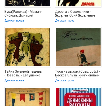
Бука(Рассказ) - Мамин-
Дорога в Сокольники -
Сибиряк Дмитрий
Яковлев Юрий Яковлевич
Наркисович (книги онлайн
(библиотека электронных
Детская проза
Детская проза
полностью .TXT) 📗
книг txt) 📗
Тайна Змеиной пещеры
Тося на лыжах (Совр. орф.) -
(Повесть) - Евтушенко
Бесков Эльза (книги онлайн
Анатолий Григорьевич
бесплатно .TXT) 📗
Детская проза
Детская проза
(читать лучшие