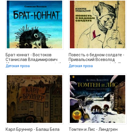
Брат-юннат - Востоков
Повесть о бедном солдате -
Станислав Владимирович
Привальский Всеволод
(бесплатные серии книг txt)
(электронная книга .txt) 📗
Детская проза
Детская проза
📗
Карл Бруннер - Балаш Бела
Томтен и Лис - Линдгрен