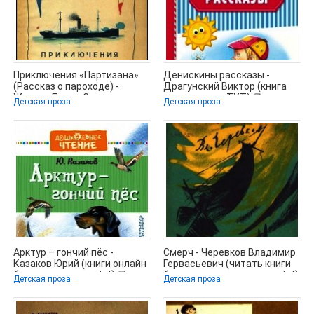
Приключения «Партизана»
Денискины рассказы -
(Рассказ о пароходе) -
Драгунский Виктор (книга
Житков Борис Степанович
регистрации TXT) 📗
Детская проза
Детская проза
(читаем
Арктур – гончий пёс -
Смерч - Черевков Владимир
Казаков Юрий (книги онлайн
Гервасьевич (читать книги
бесплатно серия .txt) 📗
без регистрации полные txt)
Детская проза
Детская проза