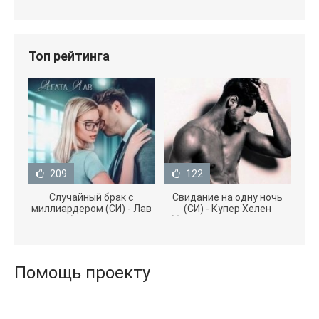
Топ рейтинга
209
122
Случайный брак с
Свидание на одну ночь
миллиардером (СИ) - Лав
(СИ) - Купер Хелен
Агата (полная версия
(бесплатные серии книг
книги TXT) 📗
.txt) 📗
Помощь проекту