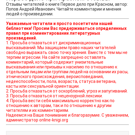
Отзывы читателей о книге Первое дело при Красном, автор:
Попов Андрей Иванович. Читайте комментарии и мнения
людей о произведении.
Уважаемые читатели и просто посетители нашей
библиотеки! Просим Вас придерживаться определенных
правил при комментировании литературных
произведений.
1. Просьба отказаться от дискриминационных
высказываний. Мы защищаем право наших читателей
свободно выражать свою точку зрения. Вместе с тем мы не
терпим агрессии. На сайте запрещено оставлять
комментарий, который содержит унизительные
высказывания или призывы к насилию по отношению к
отдельным лицам или группам людей на основании их расы,
этнического происхождения, вероисповедания,
недееспособности, пола, возраста, статуса ветерана,
касты или сексуальной ориентации.
2. Просьба отказаться от оскорблений, угроз и запугиваний.
3. Просьба отказаться от нецензурной лексики.
4. Просьба вести себя максимально корректно как по
отношению к авторам, так и по отношению к другим
читателям и их комментариям.
Надеемся на Ваше понимание и благоразумие. С уважением,
администратор online-knigi.org