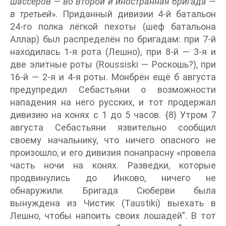
шассеров — во второй и иностранная бригада —
в третьей
». Приданный дивизии 4-й батальон
24-го полка лёгкой пехоты (шеф батальона
Аллар) был распределён по бригадам: при 7-й
находилась 1-я рота (Лешно), при 8-й — 3-я и
две элитные роты (Roussiski — Роскошь?), при
16-й — 2-я и 4-я роты. Монбрён ещё б августа
предупредил Себастьяни о возможности
нападения на него русских, и тот продержал
дивизию на конях с 1 до 5 часов. {8} Утром 7
августа Себастьяни язвительно сообщил
своему начальнику, что ничего опасного не
произошло, и его дивизия понапрасну «провела
часть ночи на конях. Разведки, которые
продвинулись до Инково, ничего не
обнаружили. Бригада Сюберви была
вынуждена из Чистик (Taustiki) выехать в
Лешно, чтобы напоить своих лошадей”. В тот