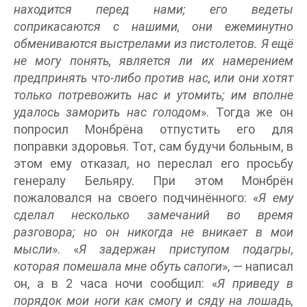
находится перед нами; его ведеты
соприкасаются с нашими, они ежеминутно
обмениваются выстрелами из пистолетов. Я ещё
не могу понять, является ли их намерением
предпринять что-либо против нас, или они хотят
только потревожить нас и утомить; им вполне
удалось заморить нас голодом
». Тогда же он
попросил Монбрёна отпустить его для
поправки здоровья. Тот, сам будучи больным, в
этом ему отказал, но переслал его просьбу
генералу Бельяру. При этом Монбрён
пожаловался на своего подчинённого: «
Я ему
сделал несколько замечаний во время
разговора; но он никогда не вникает в мои
мысли
». «
Я задержан приступом подагры,
которая помешала мне обуть сапоги
», — написал
он, а в 2 часа ночи сообщил: «
Я приведу в
порядок мои ноги как смогу и сяду на лошадь,