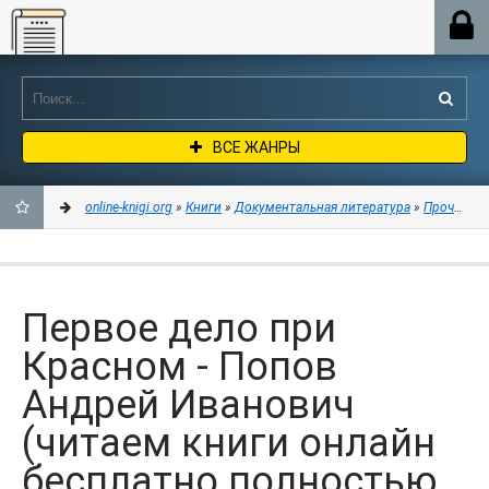
Online-knigi.org
ВСЕ ЖАНРЫ
online-knigi.org
»
Книги
»
Документальная литература
»
Прочая до
ДОБАВИТЬ
В
Первое дело при
ЗАКЛАДКИ
Красном - Попов
Андрей Иванович
(читаем книги онлайн
бесплатно полностью