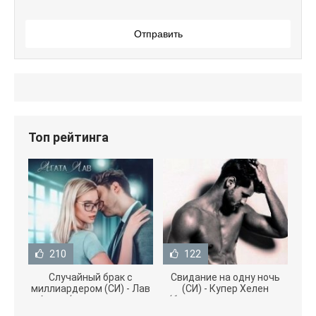
Отправить
Топ рейтинга
210
122
Случайный брак с
Свидание на одну ночь
миллиардером (СИ) - Лав
(СИ) - Купер Хелен
Агата (полная версия
(бесплатные серии книг
книги TXT) 📗
.txt) 📗