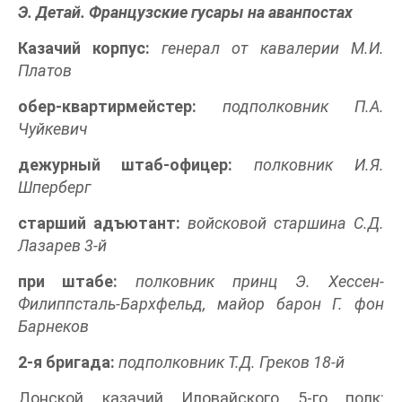
Э. Детай. Французские гусары на аванпостах
Казачий корпус:
генерал от кавалерии М.И.
Платов
обер-квартирмейстер:
подполковник П.А.
Чуйкевич
дежурный штаб-офицер:
полковник И.Я.
Шперберг
старший адъютант:
войсковой старшина С.Д.
Лазарев 3-й
при штабе:
полковник принц Э. Хессен-
Филиппсталь-Бархфельд, майор барон Г. фон
Барнеков
2-я бригада:
подполковник Т.Д. Греков 18-й
Донской казачий Иловайского 5-го полк: