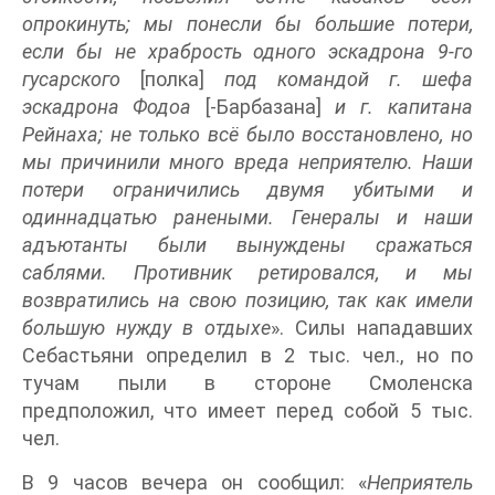
опрокинуть; мы понесли бы большие потери,
если бы не храбрость одного эскадрона 9-го
гусарского
[полка]
под командой г. шефа
эскадрона Фодоа
[-Барбазана]
и г. капитана
Рейнаха; не только всё было восстановлено, но
мы причинили много вреда неприятелю. Наши
потери ограничились двумя убитыми и
одиннадцатью ранеными. Генералы и наши
адъютанты были вынуждены сражаться
саблями. Противник ретировался, и мы
возвратились на свою позицию, так как имели
большую нужду в отдыхе
». Силы нападавших
Себастьяни определил в 2 тыс. чел., но по
тучам пыли в стороне Смоленска
предположил, что имеет перед собой 5 тыс.
чел.
В 9 часов вечера он сообщил: «
Неприятель