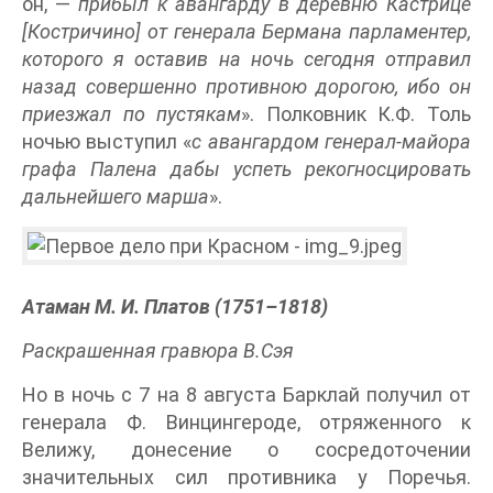
он, —
прибыл к авангарду в деревню Кастрице
[Костричино] от генерала Бермана парламентер,
которого я оставив на ночь сегодня отправил
назад совершенно противною дорогою, ибо он
приезжал по пустякам
». Полковник К.Ф. Толь
ночью выступил «
с авангардом генерал-майора
графа Палена дабы успеть рекогносцировать
дальнейшего марша
».
Атаман М. И. Платов (1751–1818)
Раскрашенная гравюра В.Сэя
Но в ночь с 7 на 8 августа Барклай получил от
генерала Ф. Винцингероде, отряженного к
Велижу, донесение о сосредоточении
значительных сил противника у Поречья.