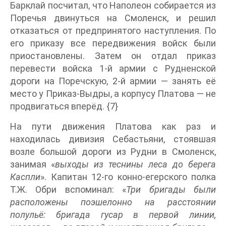
Барклай посчитал, что Наполеон собирается из
Поречья двинуться на Смоленск, и решил
отказаться от предпринятого наступления. По
его приказу все передвижения войск были
приостановлены. Затем он отдал приказ
перевести войска 1-й армии с Рудненской
дороги на Поречскую, 2-й армии — занять её
место у Приказ-Выдры, а корпусу Платова — не
продвигаться вперёд. {7}
На пути движения Платова как раз и
находилась дивизия Себастьяни, стоявшая
возле большой дороги из Рудни в Смоленск,
занимая «
выходы из теснины леса до берега
Каспли
». Капитан 12-го конно-егерского полка
Т.Ж. Обри вспоминал: «
Три бригады были
расположены поэшелонно на расстоянии
полульё: бригада гусар в первой линии,