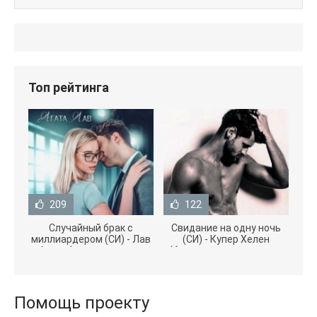
Топ рейтинга
209
122
Случайный брак с
Свидание на одну ночь
миллиардером (СИ) - Лав
(СИ) - Купер Хелен
Агата (полная версия
(бесплатные серии книг
книги TXT) 📗
.txt) 📗
Помощь проекту