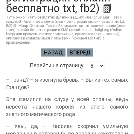
бесплатно txt, fb2) 📗
Тут можно читать бесплатно Шлепни ведьму! или Голый маг – это к
свадьбе! - Амеличева Елена (книги регистрация онлайн бесплатно txt,
fb2) 📗. Жанр: Фэнтези. Так же Вы можете читать полную версию (весь
текст) онлайн без регистрации и SMS на сайте online-knigi.org (Online
knigi) или прочесть краткое содержание, предисловие (аннотацию),
описание и ознакомиться с отзывами (комментариями) о
произведении.
НАЗАД
ВПЕРЕД
Перейти на страницу:
– Гранд? – я изогнула бровь. – Вы из тех самых
Грандов?
Эта фамилия на слуху у всей страны, ведь
невеста нашего короля из этого самого
знатного магического рода!
– Увы, да, – Кассиан скорчил умильную
мордашку, в которой было поровну кокетства и