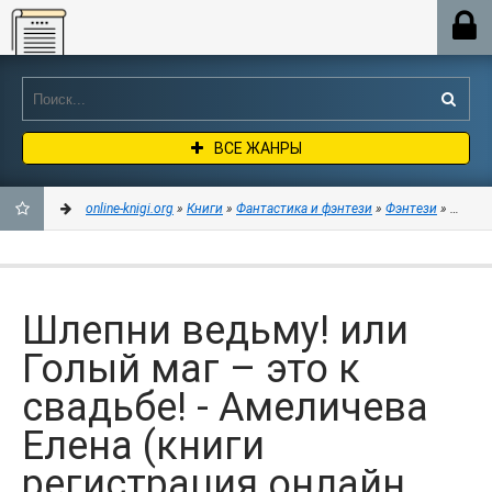
Online-knigi.org
ВСЕ ЖАНРЫ
online-knigi.org
»
Книги
»
Фантастика и фэнтези
»
Фэнтези
» Шлепни
ДОБАВИТЬ
В
Шлепни ведьму! или
ЗАКЛАДКИ
Голый маг – это к
свадьбе! - Амеличева
Елена (книги
регистрация онлайн