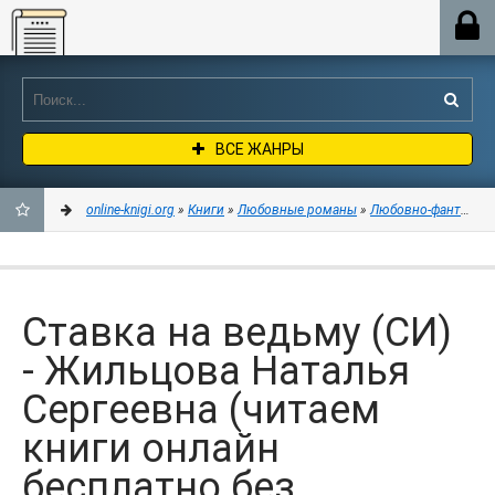
Online-knigi.org
ВСЕ ЖАНРЫ
online-knigi.org
»
Книги
»
Любовные романы
»
Любовно-фантастич
ДОБАВИТЬ
В
Ставка на ведьму (СИ)
ЗАКЛАДКИ
- Жильцова Наталья
Сергеевна (читаем
книги онлайн
бесплатно без