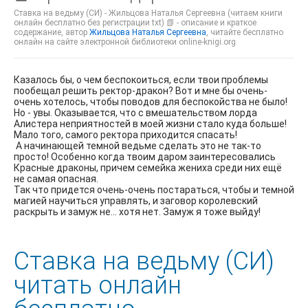
Ставка на ведьму (СИ) - Жильцова Наталья Сергеевна (читаем книги
онлайн бесплатно без регистрации txt) 📗 - описание и краткое
содержание, автор
Жильцова Наталья Сергеевна
, читайте бесплатно
онлайн на сайте электронной библиотеки online-knigi.org
Казалось бы, о чем беспокоиться, если твои проблемы
пообещал решить ректор-дракон? Вот и мне бы очень-
очень хотелось, чтобы поводов для беспокойства не было!
Но - увы. Оказывается, что с вмешательством лорда
Алистера неприятностей в моей жизни стало куда больше!
Мало того, самого ректора приходится спасать!
А начинающей темной ведьме сделать это не так-то
просто! Особенно когда твоим даром заинтересовались
Красные драконы, причем семейка жениха среди них ещё
не самая опасная.
Так что придется очень-очень постараться, чтобы и темной
магией научиться управлять, и заговор королевский
раскрыть и замуж не... хотя нет. Замуж я тоже выйду!
Ставка на ведьму (СИ)
читать онлайн