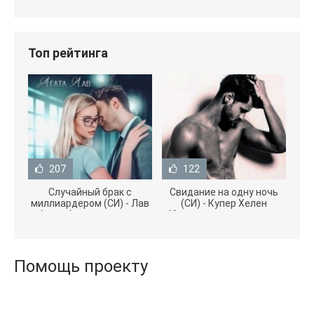
Топ рейтинга
207
122
Случайный брак с
Свидание на одну ночь
миллиардером (СИ) - Лав
(СИ) - Купер Хелен
Агата (полная версия
(бесплатные серии книг
книги TXT) 📗
.txt) 📗
Помощь проекту