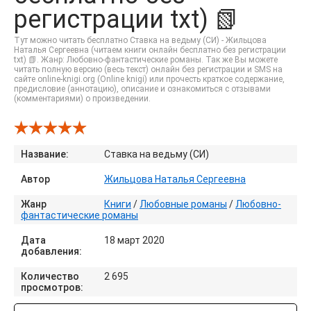
регистрации txt) 📗
Тут можно читать бесплатно Ставка на ведьму (СИ) - Жильцова
Наталья Сергеевна (читаем книги онлайн бесплатно без регистрации
txt) 📗. Жанр: Любовно-фантастические романы. Так же Вы можете
читать полную версию (весь текст) онлайн без регистрации и SMS на
сайте online-knigi.org (Online knigi) или прочесть краткое содержание,
предисловие (аннотацию), описание и ознакомиться с отзывами
(комментариями) о произведении.
Название:
Ставка на ведьму (СИ)
Автор
Жильцова Наталья Сергеевна
Жанр
Книги
/
Любовные романы
/
Любовно-
фантастические романы
Дата
18 март 2020
добавления:
Количество
2 695
просмотров: