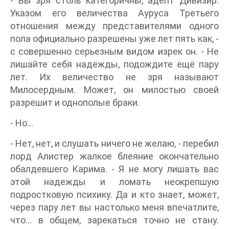
- Вы зря столь категоричны, адепт Дивизир.
Указом его величества Ауруса Третьего
отношения между представителями одного
пола официально разрешены уже лет пять как, -
с совершенно серьезным видом изрек он. - Не
лишайте себя надежды, подождите ещё пару
лет. Их величество не зря называют
Милосердным. Может, он милостью своей
разрешит и однополые браки.
- Но…
- Нет, нет, и слушать ничего не желаю, - перебил
лорд Алистер жалкое блеяние окончательно
обалдевшего Карима. - Я не могу лишать вас
этой надежды и ломать неокрепшую
подростковую психику. Да и кто знает, может,
через пару лет вы настолько меня впечатлите,
что… в общем, зарекаться точно не стану.