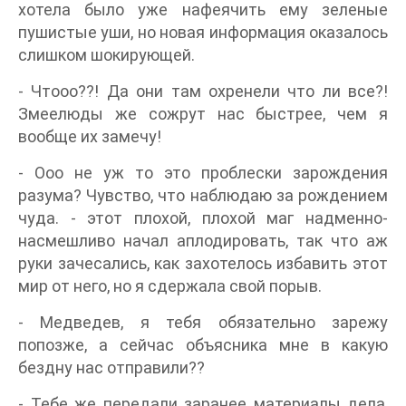
хотела было уже нафеячить ему зеленые
пушистые уши, но новая информация оказалось
слишком шокирующей.
- Чтооо??! Да они там охренели что ли все?!
Змеелюды же сожрут нас быстрее, чем я
вообще их замечу!
- Ооо не уж то это проблески зарождения
разума? Чувство, что наблюдаю за рождением
чуда. - этот плохой, плохой маг надменно-
насмешливо начал аплодировать, так что аж
руки зачесались, как захотелось избавить этот
мир от него, но я сдержала свой порыв.
- Медведев, я тебя обязательно зарежу
попозже, а сейчас объясника мне в какую
бездну нас отправили??
- Тебе же передали заранее материалы дела,