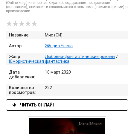
(Online knigi) или прочесть краткое содержание, предисловие
(аннотацию), описание и ознакомиться с отзывами (комментариями) о
произведении.
Название:
Мис (СИ)
Автор
Эйприл Елена
Жанр
Любовно-фантастические романы
/
Юмористическая фантастика
Дата
18 март 2020
добавления:
Количество
222
просмотров:
ЧИТАТЬ ОНЛАЙН