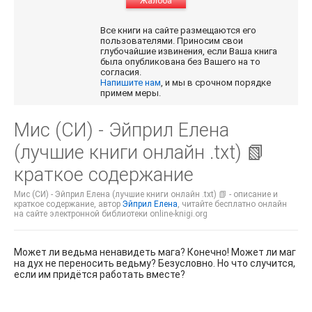
Жалоба
Все книги на сайте размещаются его
пользователями. Приносим свои
глубочайшие извинения, если Ваша книга
была опубликована без Вашего на то
согласия.
Напишите нам
, и мы в срочном порядке
примем меры.
Мис (СИ) - Эйприл Елена
(лучшие книги онлайн .txt) 📗
краткое содержание
Мис (СИ) - Эйприл Елена (лучшие книги онлайн .txt) 📗 - описание и
краткое содержание, автор
Эйприл Елена
, читайте бесплатно онлайн
на сайте электронной библиотеки online-knigi.org
Может ли ведьма ненавидеть мага? Конечно! Может ли маг
на дух не переносить ведьму? Безусловно. Но что случится,
если им придётся работать вместе?