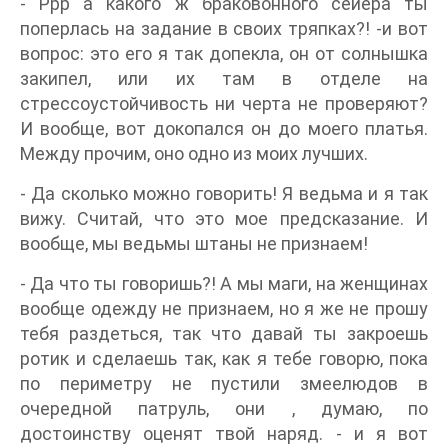
- Ррр а какого ж браковонного сейера ты
поперлась на задание в своих тряпках?! -и вот
вопрос: это его я так допекла, он от солнышка
закипел, или их там в отделе на
стрессоустойчивость ни черта не проверяют?
И вообще, вот докопался он до моего платья.
Между прочим, оно одно из моих лучших.
- Да сколько можно говорить! Я ведьма и я так
вижу. Считай, что это мое предсказание. И
вообще, мы ведьмы штаны не признаем!
- Да что ты говоришь?! А мы маги, на женщинах
вообще одежду не признаем, но я же не прошу
тебя раздеться, так что давай ты закроешь
ротик и сделаешь так, как я тебе говорю, пока
по периметру не пустили змеелюдов в
очередной патруль, они , думаю, по
достоинству оценят твой наряд. - и я вот