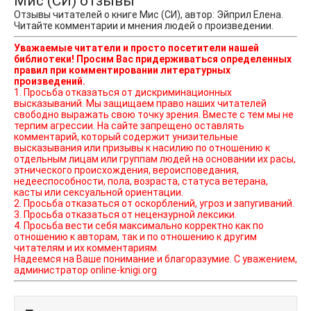
Мис (СИ) отзывы
Отзывы читателей о книге Мис (СИ), автор: Эйприл Елена.
Читайте комментарии и мнения людей о произведении.
Уважаемые читатели и просто посетители нашей
библиотеки! Просим Вас придерживаться определенных
правил при комментировании литературных
произведений.
1. Просьба отказаться от дискриминационных
высказываний. Мы защищаем право наших читателей
свободно выражать свою точку зрения. Вместе с тем мы не
терпим агрессии. На сайте запрещено оставлять
комментарий, который содержит унизительные
высказывания или призывы к насилию по отношению к
отдельным лицам или группам людей на основании их расы,
этнического происхождения, вероисповедания,
недееспособности, пола, возраста, статуса ветерана,
касты или сексуальной ориентации.
2. Просьба отказаться от оскорблений, угроз и запугиваний.
3. Просьба отказаться от нецензурной лексики.
4. Просьба вести себя максимально корректно как по
отношению к авторам, так и по отношению к другим
читателям и их комментариям.
Надеемся на Ваше понимание и благоразумие. С уважением,
администратор online-knigi.org