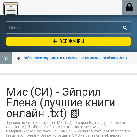
Online-knigi.org
ВСЕ ЖАНРЫ
online-knigi.org
»
Книги
»
Любовные романы
»
Любовно-фантастич
ДОБАВИТЬ
В
Мис (СИ) - Эйприл
ЗАКЛАДКИ
Елена (лучшие книги
онлайн .txt) 📗
Тут можно читать бесплатно Мис (СИ) - Эйприл Елена (лучшие книги
онлайн .txt) 📗. Жанр: Любовно-фантастические романы /
Юмористическая фантастика. Так же Вы можете читать полную версию
(весь текст) онлайн без регистрации и SMS на сайте online-knigi.org