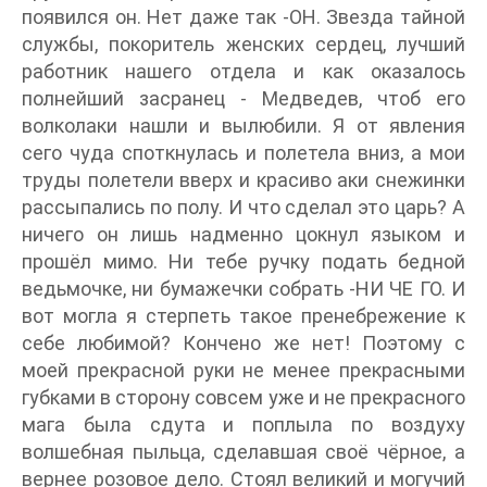
появился он. Нет даже так -ОН. Звезда тайной
службы, покоритель женских сердец, лучший
работник нашего отдела и как оказалось
полнейший засранец - Медведев, чтоб его
волколаки нашли и вылюбили. Я от явления
сего чуда споткнулась и полетела вниз, а мои
труды полетели вверх и красиво аки снежинки
рассыпались по полу. И что сделал это царь? А
ничего он лишь надменно цокнул языком и
прошёл мимо. Ни тебе ручку подать бедной
ведьмочке, ни бумажечки собрать -НИ ЧЕ ГО. И
вот могла я стерпеть такое пренебрежение к
себе любимой? Кончено же нет! Поэтому с
моей прекрасной руки не менее прекрасными
губками в сторону совсем уже и не прекрасного
мага была сдута и поплыла по воздуху
волшебная пыльца, сделавшая своё чёрное, а
вернее розовое дело. Стоял великий и могучий