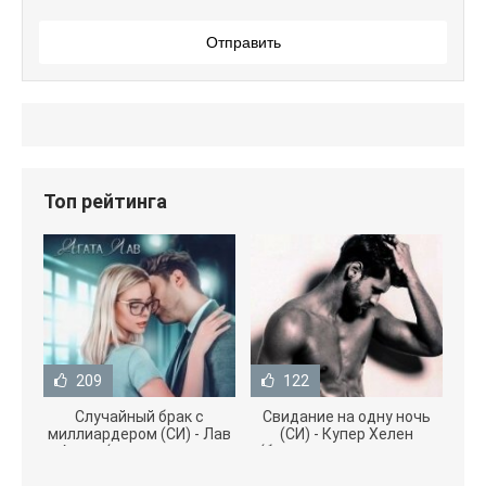
Отправить
Топ рейтинга
209
122
Случайный брак с
Свидание на одну ночь
миллиардером (СИ) - Лав
(СИ) - Купер Хелен
Агата (полная версия
(бесплатные серии книг
книги TXT) 📗
.txt) 📗