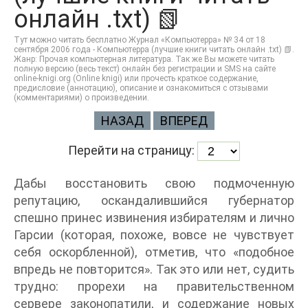
онлайн .txt) 📗
Тут можно читать бесплатно Журнал «Компьютерра» № 34 от 18
сентября 2006 года - Компьютерра (лучшие книги читать онлайн .txt) 📗.
Жанр: Прочая компьютерная литература. Так же Вы можете читать
полную версию (весь текст) онлайн без регистрации и SMS на сайте
online-knigi.org (Online knigi) или прочесть краткое содержание,
предисловие (аннотацию), описание и ознакомиться с отзывами
(комментариями) о произведении.
НАЗАД
ВПЕРЕД
Перейти на страницу:
Дабы восстановить свою подмоченную
репутацию, оскандалившийся губернатор
спешно принес извинения избирателям и лично
Гарсии (которая, похоже, вовсе не чувствует
себя оскорбленной), отметив, что «подобное
впредь не повторится». Так это или нет, судить
трудно: прорехи на правительственном
сервере законопатили, и содержание новых