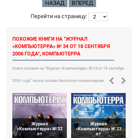
НАЗАД
ВПЕРЕД
Перейти на страницу:
ПОХОЖИЕ КНИГИ НА "ЖУРНАЛ
«КОМПЬЮТЕРРА» № 34 ОТ 18 СЕНТЯБРЯ
2006 ГОДА", КОМПЬЮТЕРРА
Книги похожие на "Журнал «Компьютерра» № 34 от 18 сентября
2006 года" читать онлайн бесплатно полные версии.
Журнал
Журнал
«Компьютерра» № 32
«Компьютерра» № 33
«
от
от