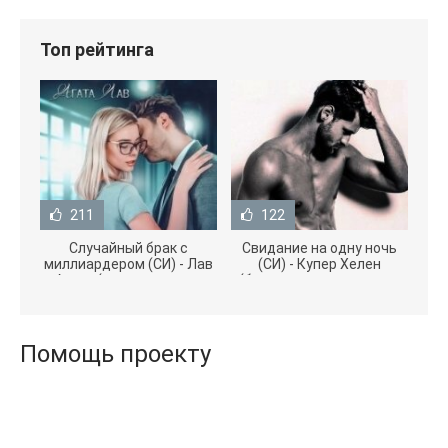
Топ рейтинга
211
122
Случайный брак с
Свидание на одну ночь
миллиардером (СИ) - Лав
(СИ) - Купер Хелен
Агата (полная версия
(бесплатные серии книг
книги TXT) 📗
.txt) 📗
Помощь проекту