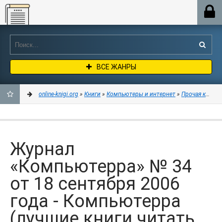
Online-knigi.org
ВСЕ ЖАНРЫ
online-knigi.org
»
Книги
»
Компьютеры и интернет
»
Прочая компь
ДОБАВИТЬ
В
Журнал
ЗАКЛАДКИ
«Компьютерра» № 34
от 18 сентября 2006
года - Компьютерра
(лучшие книги читать