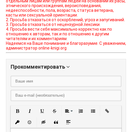
отдельным лицам или группам людей на основании их расы,
этнического происхождения, вероисповедания,
недееспособности, пола, возраста, статуса ветерана,
касты или сексуальной ориентации.
2. Просьба отказаться от оскорблений, угроз и запугиваний.
3. Просьба отказаться от нецензурной лексики.
4. Просьба вести себя максимально корректно как по
отношению к авторам, так и по отношению к другим
читателям и их комментариям.
Надеемся на Ваше понимание и благоразумие. С уважением,
администратор online-knigi.org
Прокомментировать
Полужирный
Курсив
Подчеркнутый
Зачеркнутый
Выравнивание
Нумерованный списо
Маркированный
Вставить
Вставить защищенную ссылку
Вставить смайлик
Вставка скрытого текста
Вставка цитаты
Вставка спойлера