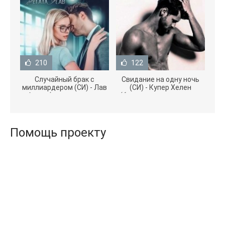
210
122
Случайный брак с
Свидание на одну ночь
миллиардером (СИ) - Лав
(СИ) - Купер Хелен
Агата (полная версия
(бесплатные серии книг
книги TXT) 📗
.txt) 📗
Помощь проекту