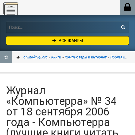
Online-knigi.org
ВСЕ ЖАНРЫ
online-knigi.org
»
Книги
»
Компьютеры и интернет
»
Прочая компь
ДОБАВИТЬ
В
Журнал
ЗАКЛАДКИ
«Компьютерра» № 34
от 18 сентября 2006
года - Компьютерра
(лучшие книги читать