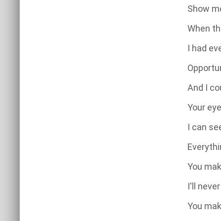
Show me 
When the
I had ev
Opportun
And I co
Your eye
I can se
Everythi
You mak
I'll nev
You mak