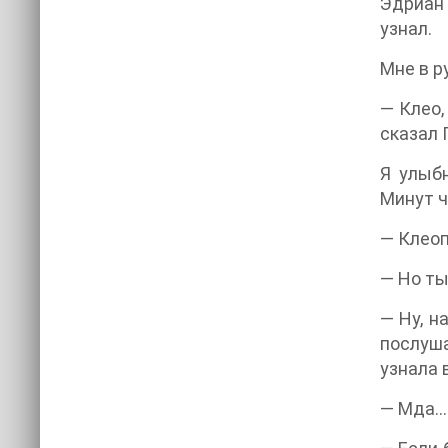
Эдриан 
узнал.
Мне в р
— Клео,
сказал 
Я улыб
Минут ч
— Клеоп
— Но ты
— Ну, н
послуша
узнала 
— Мда… 