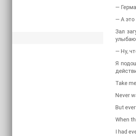
— Герма
— А это
Зал заг
улыбающ
— Ну, ч
Я подош
действи
Take me 
Never wa
But ever
When th
I had ev