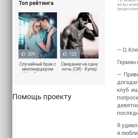
Тут можно ч
Топ рейтинга
же Вы может
предислови
— О, Кл
209
122
Герман 
Случайный брак с
Свидание на одну
миллиардером
ночь (СИ) - Купер
— Приве
(СИ) - Лав Агата
Хелен
(полная версия
(бесплатные
догадал
книги TXT) 📗
серии книг .txt) 📗
клуб ищ
Помощь проекту
попроси
девятн
последн
Я удивл
я люблю