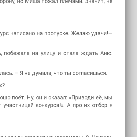
орону, но Миша пожал плечами. Значит, не
нкурс написано на пропуске. Желаю удачи!—
, побежала на улицу и стала ждать Аню.
ась. — Я не думала, что ты согласишься.
х?
ошо поёт. Ну, он и сказал: «Приводи её, мы
 участницей конкурса!». А про их отбор я