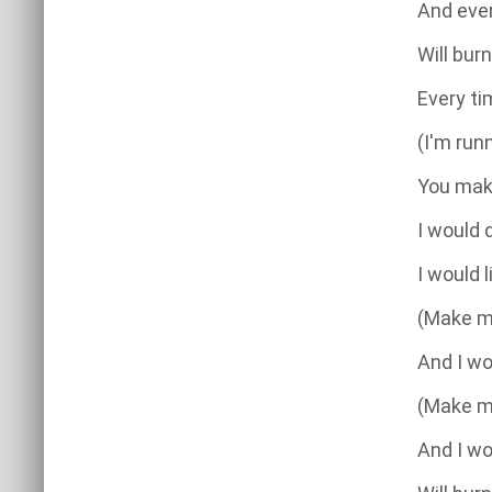
And ever
Will burn
Every ti
(I'm runn
You mak
I would 
I would 
(Make m
And I wo
(Make m
And I wo