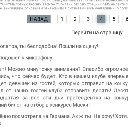
итать бесплатно Маска (СИ) - Стрельцова Алисава (читать книги полностью б
е читать полную версию (весь текст) онлайн без регистрации и SMS на сайте onli
е (аннотацию), описание и ознакомиться с отзывами (комментариями) о прои
НАЗАД
1
2
3
4
5
Перейти на страницу:
еопатра, ты бесподобна! Пошли на сцену!
подошёл к микрофону.
т! Можно минуточку внимания? Спасибо огромное!
ись, что сейчас будет. Кто в нашем клубе впервые
ет девушек из гостей, которых отправит на конк
л от наших гостей клуба отправить десять! Деся
адцатая за все эти дни претендентка на конку
ий билет на отбор в конкурсе Маски!
ённо посмотрела на Германа. Ах ж ты! Не хочу! Хотя.
!