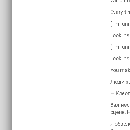
Will burn
Every ti
(I'm runn
Look ins
(I'm runn
Look ins
You mak
Люди за
— Клеоп
Зал нес
сцене. 
Я обвел