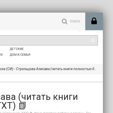
ДЕТСКИЕ
ГИ
ДОМ И СЕМЬЯ
а (СИ) - Стрельцова Алисава (читать книги полностью без сокращений .TXT) 📗
ава (читать книги
XT) 📗