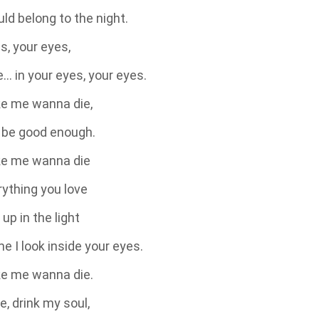
uld belong to the night.
s, your eyes,
e… in your eyes, your eyes.
e me wanna die,
er be good enough.
e me wanna die
ything you love
 up in the light
me I look inside your eyes.
e me wanna die.
, drink my soul,