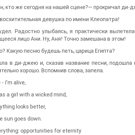
н, кто же сегодня на нашей сцене?— прокричал ди-д
 восхитительная девушка по имени Клеопатра!
удел. Радостно улыбаясь, я практически вылетела
ееся лицо Ани. Ну, Аня! Точно замешана в этом!
то? Какую песню будешь петь, царица Египта?
ла в ди-джею и, сказав название песни, подошла 
тельно хорошо. Вспомнив слова, запела.
- I'm alive,
s a girl with a wicked mind,
ything looks better,
e sun goes down.
erything: opportunities for eternity