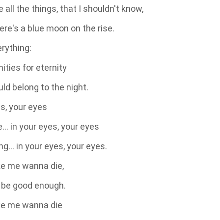
all the things, that I shouldn't know,
re's a blue moon on the rise.
erything:
ities for eternity
uld belong to the night.
s, your eyes
e… in your eyes, your eyes
ng… in your eyes, your eyes.
e me wanna die,
er be good enough.
e me wanna die