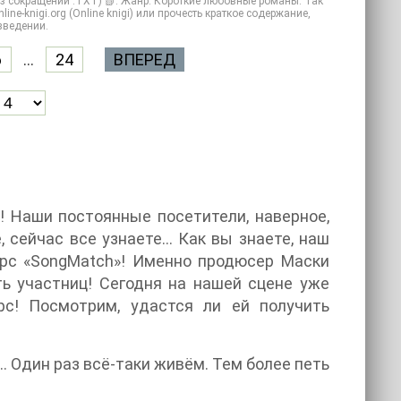
ез сокращений .TXT) 📗. Жанр: Короткие любовные романы. Так
ne-knigi.org (Online knigi) или прочесть краткое содержание,
зведении.
6
...
24
ВПЕРЕД
 Наши постоянные посетители, наверное,
, сейчас все узнаете… Как вы знаете, наш
урс «SongMatch»! Именно продюсер Маски
ть участниц! Сегодня на нашей сцене уже
рс! Посмотрим, удастся ли ей получить
.. Один раз всё-таки живём. Тем более петь