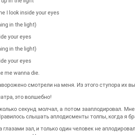
 up in the light
me I look inside your eyes
ing in the light)
ide your eyes
ing in the light)
ide your eyes
e me wanna die.
ворожено смотрели на меня. Из этого ступора их вы
атра, это волшебно!
колько секунд молчал, а потом зааплодировал. Мне
Нравилось слышать аплодисменты толпы, когда я бр
а глазами зал, и только один человек не аплодирова