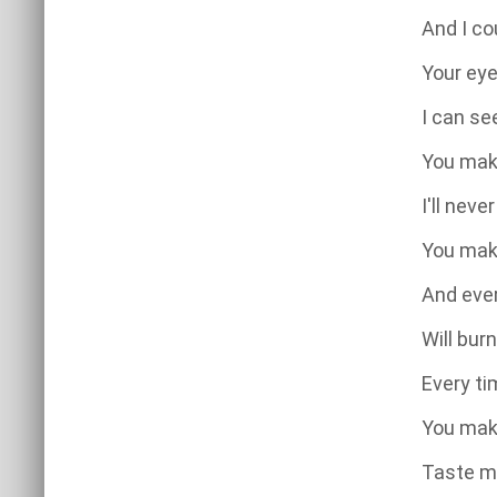
And I co
Your eye
I can se
You mak
I'll nev
You mak
And ever
Will burn
Every ti
You mak
Taste me