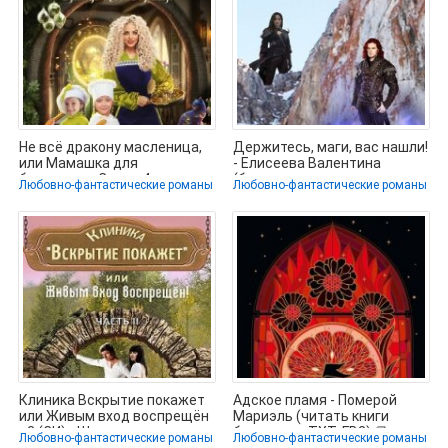
Не всё дракону масленица,
Держитесь, маги, вас нашли!
или Мамашка для
- Елисеева Валентина
близняшек. Серия 4 -
(бесплатные версии книг
Любовно-фантастические романы
Любовно-фантастические романы
Коротаева Ольга
.txt,
Клиника Вскрытие покажет
Адское пламя - Померой
или Живым вход воспрещён
Мариэль (читать книги
- 2 (СИ) - Шервинская
бесплатно TXT, FB2) 📗
Любовно-фантастические романы
Любовно-фантастические романы