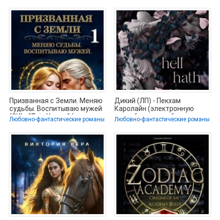
Призванная с Земли. Меняю
Дикий (ЛП) - Пекхам
судьбы. Воспитываю мужей
Каролайн (электронную
(СИ) - "Tais Xarper" (читать
книгу бесплатно без
Любовно-фантастические романы
Любовно-фантастические романы
регистрации txt,