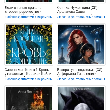
Леди с тенью дракона.
Осинка. Чужая сила (СИ) -
Второе пророчество -
Арсланова Саша
Боталова Мария (читать
(электронные книги без
Любовно-фантастические романы
Любовно-фантастические романы
книги
регистрации
Сирена-маг. Книга 1. Кровь
Возврату не подлежит (СИ) -
утопающих - Кэссиди Кейли
Алферьева Таша (книги
(книги онлайн полные .txt,
бесплатно полные версии
Любовно-фантастические романы
Любовно-фантастические романы
.txt,