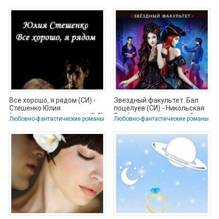
бесплатно хорошие
Все хорошо, я рядом (СИ) -
Звездный факультет. Бал
Стешенко Юлия
поцелуев (СИ) - Никольская
(электронная книга .txt, .fb2)
Ева (читать книги онлайн
Любовно-фантастические романы
Любовно-фантастические романы
📗