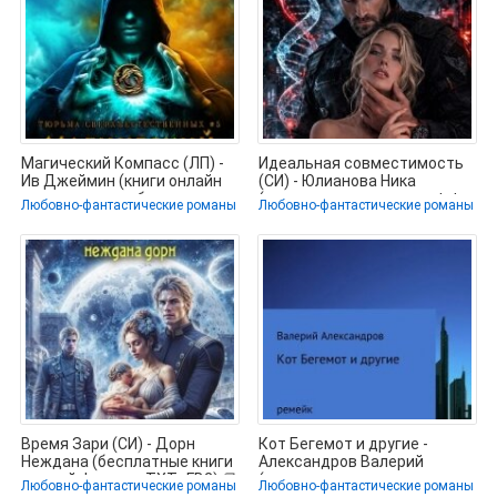
Магический Компасс (ЛП) -
Идеальная совместимость
Ив Джеймин (книги онлайн
(СИ) - Юлианова Ника
полные версии бесплатно
(читать хорошую книгу .txt,
Любовно-фантастические романы
Любовно-фантастические романы
.fb2) 📗
Время Зари (СИ) - Дорн
Кот Бегемот и другие -
Неждана (бесплатные книги
Александров Валерий
полный формат .TXT, .FB2) 📗
(читать полностью
Любовно-фантастические романы
Любовно-фантастические романы