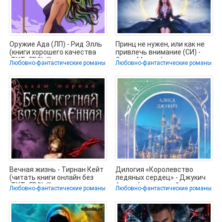
Оружие Ада (ЛП) - Рид Элль
Принц не нужен, или как не
(книги хорошего качества
привлечь внимание (СИ) -
.TXT, .FB2) 📗
Соник Мария (читать книги
Любовно-фантастические романы
Любовно-фантастические романы
Вечная жизнь - Тирнан Кейт
Дилогия «Королевство
(читать книги онлайн без
ледяных сердец» - Джукич
.TXT, .FB2) 📗
Алиса (книги онлайн
Любовно-фантастические романы
Любовно-фантастические романы
бесплатно