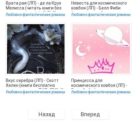
Врата рая (ЛП) - де ла Круз
Невеста для космического
Мелисса (читать книги без
ковбоя (ЛП) - Белл Фиби
регистрации .txt, .fb2) 📗
(читать книги без
Любовно-фантастические романы
Любовно-фантастические романы
регистрации
Вкус серебра (ЛП) - Скотт
Принцесса для
Хелен (книги бесплатно
космического ковбоя (ЛП) -
полные версии .TXT, .FB2) 📗
Белл Фиби (читать полную
Любовно-фантастические романы
Любовно-фантастические романы
версию книги
Назад
Вперед