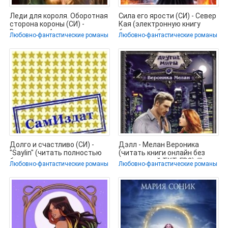
Леди для короля. Оборотная
Сила его ярости (СИ) - Север
сторона короны (СИ) -
Кая (электронную книгу
Воронцова Александра
бесплатно без регистрации
Любовно-фантастические романы
Любовно-фантастические романы
(читать
Долго и счастливо (СИ) -
Дэлл - Мелан Вероника
"Saylin" (читать полностью
(читать книги онлайн без
бесплатно хорошие книги
сокращений TXT, FB2) 📗
Любовно-фантастические романы
Любовно-фантастические романы