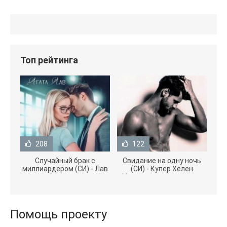
Топ рейтинга
208
122
Случайный брак с
Свидание на одну ночь
миллиардером (СИ) - Лав
(СИ) - Купер Хелен
Агата (полная версия
(бесплатные серии книг
книги TXT) 📗
.txt) 📗
Помощь проекту