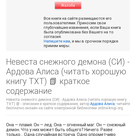
Жалоба
Все книги на сайте размещаются его
пользователями. Приносим свои
глубочайшие извинения, если Ваша книга
была опубликована без Вашего на то
согласия.
Напишите нам
, и мы в срочном порядке
примем меры.
Невеста снежного демона (СИ) -
Ардова Алиса (читать хорошую
книгу TXT) 📗 краткое
содержание
Невеста снежного демона (СИ) - Ардова Алиса (читать хорошую книгу
TXT) 📗 - описание и краткое содержание, автор
Ардова Алиса
, читайте
бесплатно онлайн на сайте электронной библиотеки online-knigi.org
Она — пламя. Он — лед. Она — огненный маг. Он — снежный
демон. Что у них может быть общего? Ничего. Разве
только… Одна случайная встреча. Одно опрометчиво