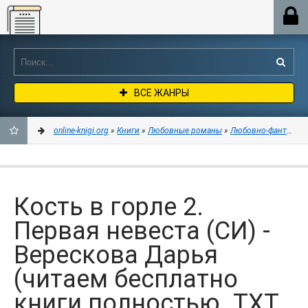
Online-knigi.org
ВСЕ ЖАНРЫ
online-knigi.org
»
Книги
»
Любовные романы
»
Любовно-фантастич
ДОБАВИТЬ
В
Кость в горле 2.
ЗАКЛАДКИ
Первая невеста (СИ) -
Верескова Дарья
(читаем бесплатно
книги полностью .TXT,