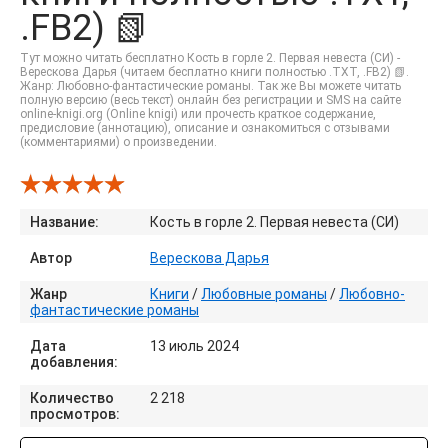
.FB2) 📗
Тут можно читать бесплатно Кость в горле 2. Первая невеста (СИ) -
Верескова Дарья (читаем бесплатно книги полностью .TXT, .FB2) 📗.
Жанр: Любовно-фантастические романы. Так же Вы можете читать
полную версию (весь текст) онлайн без регистрации и SMS на сайте
online-knigi.org (Online knigi) или прочесть краткое содержание,
предисловие (аннотацию), описание и ознакомиться с отзывами
(комментариями) о произведении.
Название:
Кость в горле 2. Первая невеста (СИ)
Автор
Верескова Дарья
Жанр
Книги
/
Любовные романы
/
Любовно-
фантастические романы
Дата
13 июль 2024
добавления:
Количество
2 218
просмотров: