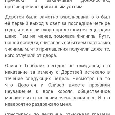
прически и заканчивая должностью,
противоречило привычным устоям.
Доротея была заметно взволнована: это был
её первый выход в свет за последние четыре
года, и вряд ли скоро представится ещё один
шанс. Тем не менее, помолвка Филиппы Рутт,
нашей соседки, считалась событием настолько
значимым, что приглашения получили даже те,
кого отлучили от двора.
Оливер Тенбрайк сегодня не ожидался, его
наказание за измену с Доротеей истекало в
течение следующих недель. Несмотря на то
что Доротея и Оливер вместе проявили
неуважение к воле короля, общественное
мнение в их отношении очень разнилось. И это
невероятно раздражало меня.
Спустилась по лестнице, отыскивая глазами