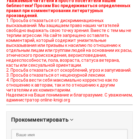
Уважаемые читатели и просто посетители нашей
библиотеки! Просим Вас придерживаться определенных
правил при комментировании литературных
произведений.
1. Просьба отказаться от дискриминационных
высказываний. Мы защищаем право наших читателей
свободно выражать свою точку зрения. Вместе с тем мы не
терпим агрессии. На сайте запрещено оставлять
комментарий, который содержит унизительные
высказывания или призывы к насилию по отношению к
отдельным лицам или группам людей на основании их расы,
этнического происхождения, вероисповедания,
недееспособности, пола, возраста, статуса ветерана,
касты или сексуальной ориентации.
2. Просьба отказаться от оскорблений, угроз и запугиваний.
3. Просьба отказаться от нецензурной лексики.
4. Просьба вести себя максимально корректно как по
отношению к авторам, так и по отношению к другим
читателям и их комментариям.
Надеемся на Ваше понимание и благоразумие. С уважением,
администратор online-knigi.org
Прокомментировать