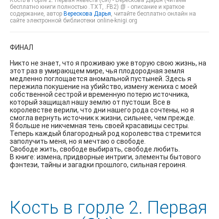
бесплатно книги полностью .TXT, .FB2) 📗 - описание и краткое
содержание, автор
Верескова Дарья
, читайте бесплатно онлайн на
сайте электронной библиотеки online-knigi.org
ФИНАЛ
Никто не знает, что я проживаю уже вторую свою жизнь, на
этот раз в умирающем мире, чья плодородная земля
медленно поглощается аномальной пустыней. Здесь я
пережила покушение на убийство, измену жениха с моей
собственной сестрой и временную потерю источника,
который защищал нашу землю от пустоши. Все в
королевстве верили, что дни нашего рода сочтены, но я
смогла вернуть источник к жизни, сильнее, чем прежде.
Я больше не никчемная тень своей красавицы сестры.
Теперь каждый благородный род королевства стремится
заполучить меня, но я мечтаю о свободе.
Свободе жить, свободе выбирать, свободе любить.
В книге: измена, придворные интриги, элементы бытового
фэнтези, тайны и загадки прошлого, сильная героиня.
Кость в горле 2. Первая