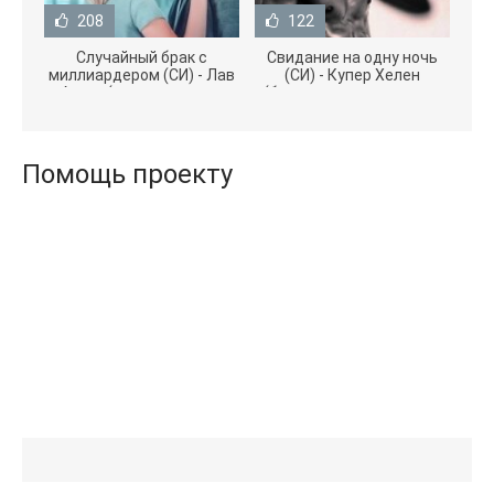
208
122
Случайный брак с
Свидание на одну ночь
миллиардером (СИ) - Лав
(СИ) - Купер Хелен
Агата (полная версия
(бесплатные серии книг
книги TXT) 📗
.txt) 📗
Помощь проекту