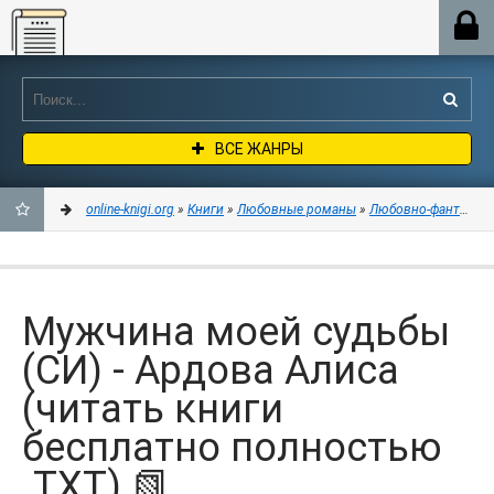
Online-knigi.org
ВСЕ ЖАНРЫ
online-knigi.org
»
Книги
»
Любовные романы
»
Любовно-фантастич
ДОБАВИТЬ
В
Мужчина моей судьбы
ЗАКЛАДКИ
(СИ) - Ардова Алиса
(читать книги
бесплатно полностью
.TXT) 📗