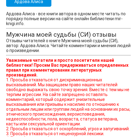
Ардова Алиса
Ардова Алиса - все книги автора в одном месте читать по
порядку полные версии на сайте онлайн библиотеки mir-
knigi.info.
Мужчина моей судьбы (СИ) отзывы
Отзывы читателей о книге Мужчина моей судьбы (СИ),
автор: Ардова Алиса. Читайте комментарии и мнения людей
о произведении.
Уважаемые читатели и просто посетители нашей
библиотеки! Просим Вас придерживаться определенных
правил при комментировании литературных
произведений.
1. Просьба отказаться от дискриминационных
высказываний. Мы защищаем право наших читателей
свободно выражать свою точку зрения. Вместе с тем мы не
терпим агрессии. На сайте запрещено оставлять
комментарий, который содержит унизительные
высказывания или призывы к насилию по отношению к
отдельным лицам или группам людей на основании их расы,
этнического происхождения, вероисповедания,
недееспособности, пола, возраста, статуса ветерана,
касты или сексуальной ориентации.
2. Просьба отказаться от оскорблений, угроз и запугиваний.
3. Просьба отказаться от нецензурной лексики.