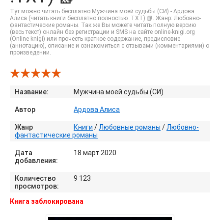
Тут можно читать бесплатно Мужчина моей судьбы (СИ) - Ардова
Алиса (читать книги бесплатно полностью .TXT) 📗. Жанр: Любовно-
фантастические романы. Так же Вы можете читать полную версию
(весь текст) онлайн без регистрации и SMS на сайте online-knigi.org
(Online knigi) или прочесть краткое содержание, предисловие
(аннотацию), описание и ознакомиться с отзывами (комментариями) о
произведении.
Название:
Мужчина моей судьбы (СИ)
Автор
Ардова Алиса
Жанр
Книги
/
Любовные романы
/
Любовно-
фантастические романы
Дата
18 март 2020
добавления:
Количество
9 123
просмотров:
Книга заблокирована