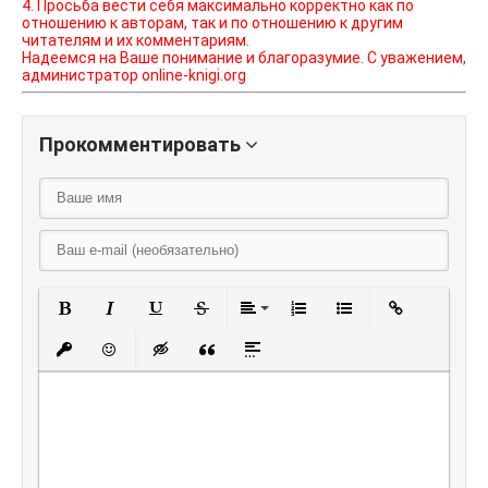
4. Просьба вести себя максимально корректно как по
отношению к авторам, так и по отношению к другим
читателям и их комментариям.
Надеемся на Ваше понимание и благоразумие. С уважением,
администратор online-knigi.org
Прокомментировать
Полужирный
Курсив
Подчеркнутый
Зачеркнутый
Выравнивание
Нумерованный списо
Маркированный
Вставить
Вставить защищенную ссылку
Вставить смайлик
Вставка скрытого текста
Вставка цитаты
Вставка спойлера