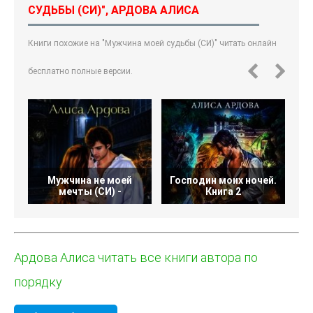
СУДЬБЫ (СИ)", АРДОВА АЛИСА
Книги похожие на "Мужчина моей судьбы (СИ)" читать онлайн
бесплатно полные версии.
Мужчина не моей
Господин моих ночей.
Г
мечты (СИ) -
Книга 2
Ардова Алиса читать все книги автора по
порядку