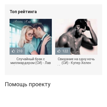
Топ рейтинга
210
122
Случайный брак с
Свидание на одну ночь
миллиардером (СИ) - Лав
(СИ) - Купер Хелен
Агата (полная версия
(бесплатные серии книг
книги TXT) 📗
.txt) 📗
Помощь проекту