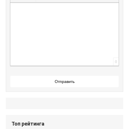
Вставить защищенную ссылку
Вставить смайлик
Вставка скрытого текста
Вставка цитаты
Вставка спойлера
0
Отправить
Топ рейтинга