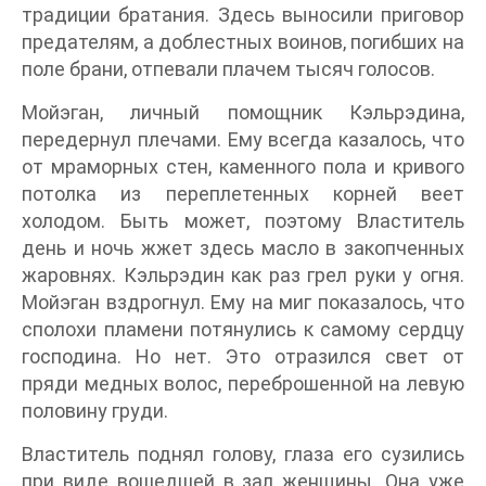
традиции братания. Здесь выносили приговор
предателям, а доблестных воинов, погибших на
поле брани, отпевали плачем тысяч голосов.
Мойэган, личный помощник Кэльрэдина,
передернул плечами. Ему всегда казалось, что
от мраморных стен, каменного пола и кривого
потолка из переплетенных корней веет
холодом. Быть может, поэтому Властитель
день и ночь жжет здесь масло в закопченных
жаровнях. Кэльрэдин как раз грел руки у огня.
Мойэган вздрогнул. Ему на миг показалось, что
сполохи пламени потянулись к самому сердцу
господина. Но нет. Это отразился свет от
пряди медных волос, переброшенной на левую
половину груди.
Властитель поднял голову, глаза его сузились
при виде вошедшей в зал женщины. Она уже