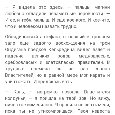
— Я видела это здесь, — пальцы магини
любовно огладили незаметные неровности. —
И ее, и тебя, малыш. И еще кое-кого. И кое-что,
что и человеком назвать трудно.
Обсидиановый артефакт, стоявший в тронном
зале еще задолго восхождения на трон
Ондигана предков Кэльрэдина, видел взлет и
падение великих родов медновласых,
сребровласых и златовласых правителей. В
трудные времена он не раз спасал
Властителей, но в равной мере мог карать и
уничтожать. И предсказывать.
— Кэль, — негромко позвала Властителя
колдунья, — я пришла на твой зов. Но вижу,
ничего не изменилось. Я просила не звать меня,
пока ты не утихомиришься. Твоя невеста