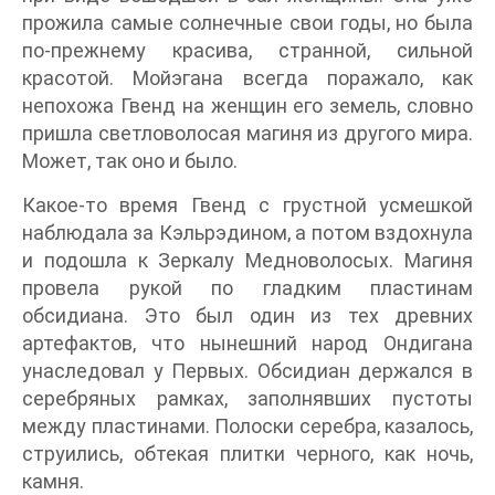
прожила самые солнечные свои годы, но была
по-прежнему красива, странной, сильной
красотой. Мойэгана всегда поражало, как
непохожа Гвенд на женщин его земель, словно
пришла светловолосая магиня из другого мира.
Может, так оно и было.
Какое-то время Гвенд с грустной усмешкой
наблюдала за Кэльрэдином, а потом вздохнула
и подошла к Зеркалу Медноволосых. Магиня
провела рукой по гладким пластинам
обсидиана. Это был один из тех древних
артефактов, что нынешний народ Ондигана
унаследовал у Первых. Обсидиан держался в
серебряных рамках, заполнявших пустоты
между пластинами. Полоски серебра, казалось,
струились, обтекая плитки черного, как ночь,
камня.