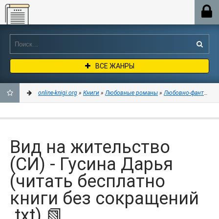
Online-knigi.org
ВСЕ ЖАНРЫ
online-knigi.org
»
Книги
»
Любовные романы
»
Любовно-фантастич
ДОБАВИТЬ
В
Вид на жительство
ЗАКЛАДКИ
(СИ) - Гусина Дарья
(читать бесплатно
книги без сокращений
.txt) 📗