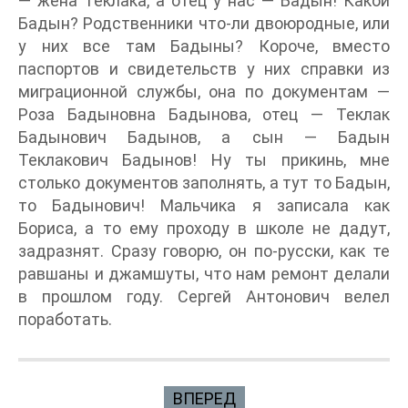
— жена Теклака, а отец у нас — Бадын! Какой
Бадын? Родственники что-ли двоюродные, или
у них все там Бадыны? Короче, вместо
паспортов и свидетельств у них справки из
миграционной службы, она по документам —
Роза Бадыновна Бадынова, отец — Теклак
Бадынович Бадынов, а сын — Бадын
Теклакович Бадынов! Ну ты прикинь, мне
столько документов заполнять, а тут то Бадын,
то Бадынович! Мальчика я записала как
Бориса, а то ему проходу в школе не дадут,
задразнят. Сразу говорю, он по-русски, как те
равшаны и джамшуты, что нам ремонт делали
в прошлом году. Сергей Антонович велел
поработать.
ВПЕРЕД