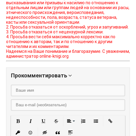
высказывания или призывы к насилию по отношению к
отдельным лицам или группам людей на основании их расы,
этнического происхождения, вероисповедания,
недееспособности, пола, возраста, статуса ветерана,
касты или сексуальной ориентации.
2. Просьба отказаться от оскорблений, угроз и запугиваний.
3. Просьба отказаться от нецензурной лексики.
4. Просьба вести себя максимально корректно как по
отношению к авторам, так и по отношению к другим
читателям и их комментариям.
Надеемся на Ваше понимание и благоразумие. С уважением,
администратор online-knigi.org
Прокомментировать
Полужирный
Курсив
Подчеркнутый
Зачеркнутый
Выравнивание
Нумерованный списо
Маркированный
Вставить