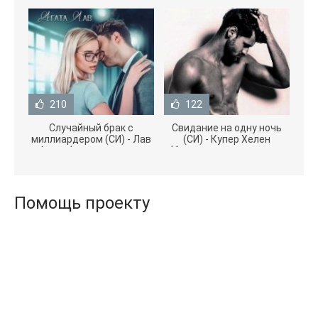
210
122
Случайный брак с
Свидание на одну ночь
миллиардером (СИ) - Лав
(СИ) - Купер Хелен
Агата (полная версия
(бесплатные серии книг
книги TXT) 📗
.txt) 📗
Помощь проекту