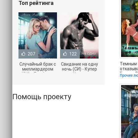
Топ рейтинга
207
122
Темным 
Случайный брак с
Свидание на одну
отказыва
миллиардером
ночь (СИ) - Купер
Гусина 
(СИ) - Лав Агата
Хелен
Прочие л
онлайн п
(полная версия
(бесплатные
книги TXT) 📗
серии книг .txt) 📗
Помощь проекту