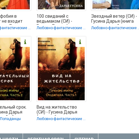
фобия в
100 свиданий с
Звездный ветер (СИ) -
 не входит
ведьмаком (СИ) -
Гусина Дарья (книга
усина Дарья
Гусина Дарья (книги
читать онлайн
Любовно-фантастические романы
Любовно-фантастические романы
Любовно-фантас
нлайн
без регистрации
бесплатно без
ью
полные
ельный срок.
Вид на жительство
усина Дарья
(СИ) - Гусина Дарья
нлайн без
(читать бесплатно
/ Попаданцы
Любовно-фантастические романы
ации
книги без сокращений
ью