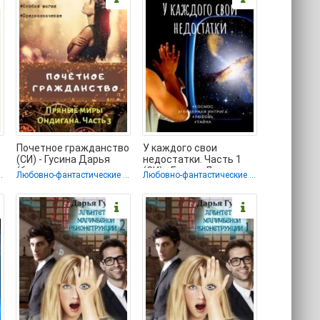
Почетное гражданство
У каждого свои
(СИ) - Гусина Дарья
недостатки. Часть 1
(бесплатные серии
(СИ) - Гусина Дарья
тические романы
Любовно-фантастические романы
Любовно-фантастические романы
книг txt) 📗
(книги полностью .txt)
📗