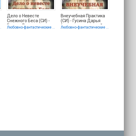
Дело о Невесте
Внеучебная Практика
Снежного Беса (СИ) -
(СИ) - Гусина Дарья
Гусина Дарья
(читаем книги онлайн
тические романы
Любовно-фантастические романы
Любовно-фантастические романы
(бесплатные полные
без регистрации
книги .TXT)