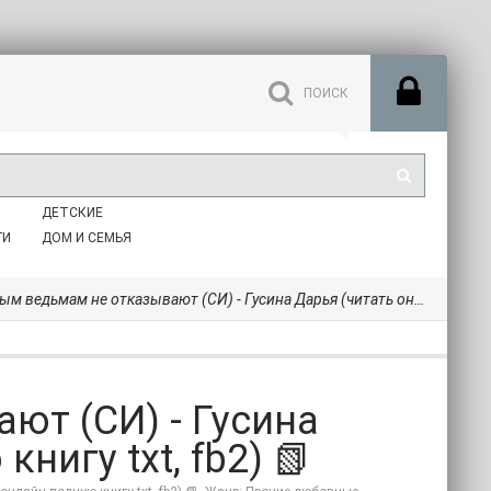
ДЕТСКИЕ
ГИ
ДОМ И СЕМЬЯ
ведьмам не отказывают (СИ) - Гусина Дарья (читать онлайн полную книгу txt, fb2) 📗
ют (СИ) - Гусина
нигу txt, fb2) 📗