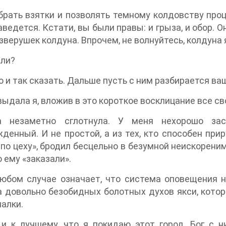
брать взятки и позволять темному колдовству проц
аведется. Кстати, вы были правы: и грыза, и обор. 
зверушек колдуна. Впрочем, не волнуйтесь, колдуна
или?
 и так сказать. Дальше пусть с ним разбирается ва
 выдала я, вложив в это короткое восклицание все 
 незаметно сглотнула. У меня нехорошо зас
денный. И не простой, а из тех, кто способен прир
 по цеху», бродил бесцельно в безумной неискореним
 ему «заказали».
юбом случае означает, что система оповещения н
 довольно безобидных болотных духов якси, которые
налки.
 и к лучшему, что я покидаю этот город. Бог с