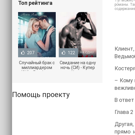
Тут можно ч
Топ рейтинга
романы. Так
содержание
Клиент
207
122
Ведьмоб
Случайный брак с
Свидание на одну
миллиардером
ночь (СИ) - Купер
Костеря
(СИ) - Лав Агата
Хелен
(полная версия
(бесплатные
– Кому 
книги TXT) 📗
серии книг .txt) 📗
вежливо
Помощь проекту
В ответ
Глава 2
Другая,
прямо н