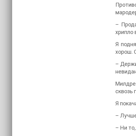
Против
мароде
– Прода
хрипло 
Я подня
хорош. 
– Держи
невида
Милдре
сквозь 
Я покач
– Лучше
– Ни то,