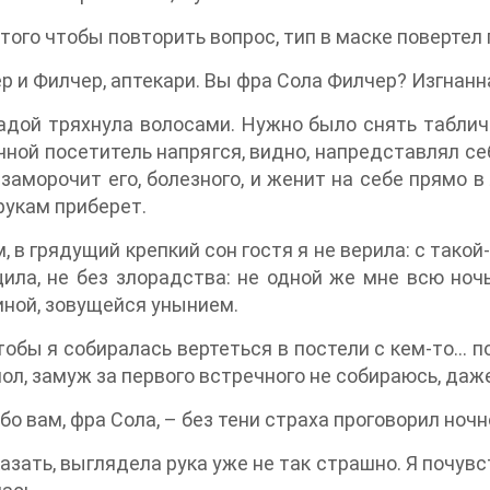
того чтобы повторить вопрос, тип в маске повертел
р и Филчер, аптекари. Вы фра Сола Филчер? Изгнанн
адой тряхнула волосами. Нужно было снять табличк
чной посетитель напрягся, видно, напредставлял се
заморочит его, болезного, и женит на себе прямо в 
 рукам приберет.
, в грядущий крепкий сон гостя я не верила: с такой
ила, не без злорадства: не одной же мне всю ночь
иной, зовущейся унынием.
тобы я собиралась вертеться в постели с кем-то… 
мол, замуж за первого встречного не собираюсь, даж
бо вам, фра Сола, – без тени страха проговорил ночн
азать, выглядела рука уже не так страшно. Я почув