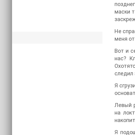
позднег
маски т
заскреж
Не спра
меня от
Вот и с
нас? К
Охотятс
следил 
Я сгруз
основат
Левый р
на локт
накопит
Я подо