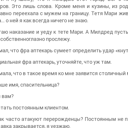
ров. Это лишь слова. Кроме меня и кузины, из ро
авно переехала с мужем на границу. Тетя Мари жив
… о ней я как всегда ничего не знаю.
аю наказание и уеду к тете Мари. А Милдред пусть
 собственноглазно прослежу.
мал, что фра аптекарь сумеет определить удар «кнут
циальная
фра аптекарь, уточняйте, что уж там.
мала, что в такое время ко мне заявится столичный м
аше имя, спасительница?
 вам?
стать постоянным клиентом.
ак часто атакуют перерожденцы? Постоянным не по
Лавка закрывается, я уезжаю.