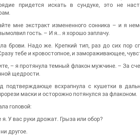
оядие придется искать в сундуке, это не наст
рам.
йте мне экстракт измененного сонника – и я неме
вымолвил гость. – И я… я хорошо заплачу.
ла брови. Надо же. Крепкий тип, раз до сих пор 
Сразу тебе и кровостопное, и замораживающее, чув
те, – я протянула темный флакон мужчине. – За сче
нной щедрости.
д подтверждающе всхрапнула с кушетки в дальне
прорези маски и осторожно потянулся за флаконом.
ала головой:
 я. У вас руки дрожат. Грыза или обор?
 ни другое.