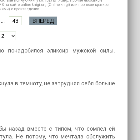
нлайн полную книгу txt, fb2) 📗. Жанр: Прочие любовные
а сайте online-knigi.org (Online knigi) или прочесть краткое
иями) о произведении.
...
43
ВПЕРЕД
но понадобился эликсир мужской силы.
кнула в темноту, не затрудняя себя больше
 бы назад вместе с типом, что сомлел ей
тула. Не потому, что мечтала обслужить