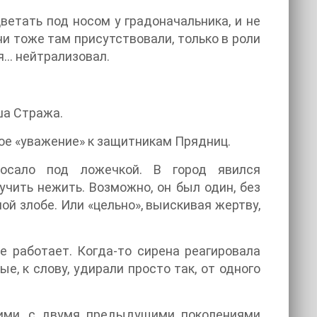
ветать под носом у градоначальника, и не
Они тоже там присутствовали, только в роли
 я… нейтрализовал.
ша Стража.
свое «уважение» к защитникам Прядниц.
осало под ложечкой. В город явился
учить нежить. Возможно, он был один, без
ой злобе. Или «цельно», выискивая жертву,
е работает. Когда-то сирена реагировала
, к слову, удирали просто так, от одного
 ними, с двумя предыдущими поколениями