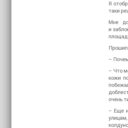
Я отобр
таки ре
Мне до
и забло
площад
Прошипе
– Почем
– Что м
кожи по
побежа
доблест
очень т
– Еще и
улицам,
колдуно