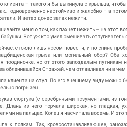
о клиента – такого я бы выкинула с крыльца, чтоб
ак… одновременно настойчиво и жалобно – а потому
етали. И ветер донес запах нежити.
шивайте меня о том, как пахнет нежить – на этот воп
 бабушки. Вот уж кто умел смешивать отпугиватель о
ейчас, стоило лишь носом повести, и по спине проб
ладбищенская грыза или могильный обор? Оба хо
я поодиночке, но от этого запоздалым путникам 
за обленившейся Стражей, чем отлавливал ни в чем
ила клиента на стул. По его внешнему виду можно б
ельно погрызен.
укав сюртука (с серебряными позументами, из тон
е. Длань из него торчала широкая, но гладкая, 
елями на пальцах. Колец я насчитала восемь. И это т
шла к полкам. Так, кровоостанавливающее, раноз