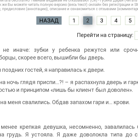
итать бесплатно Темным ведьмам не отказывают (СИ) - Гусина Дарья (читать о
 же Вы можете читать полную версию (весь текст) онлайн без регистрации и SMS н
, предисловие (аннотацию), описание и ознакомиться с отзывами (комментар
НАЗАД
1
2
3
4
5
Перейти на страницу:
, не иначе: зубки у ребенка режутся или сроч
орцы, скорее всего, вышибли бы дверь.
 поздних гостей, я направилась к двери.
на ночь глядя приспи…?! – я распахнула дверь и гар
стью и принципом «лишь бы клиент был доволен».
 на меня свалились. Обдав запахом гари и… крови.
 менее крепкая девушка, несомненно, завалилась
а грудь. Я устояла. Я даже доволокла типа до с