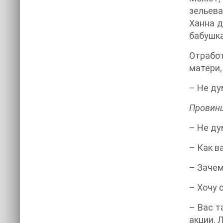
зельева
Ханна д
бабушка
Отработ
матери,
– Не ду
Провин
– Не ду
– Как в
– Зачем
– Хочу 
– Вас т
акции. 