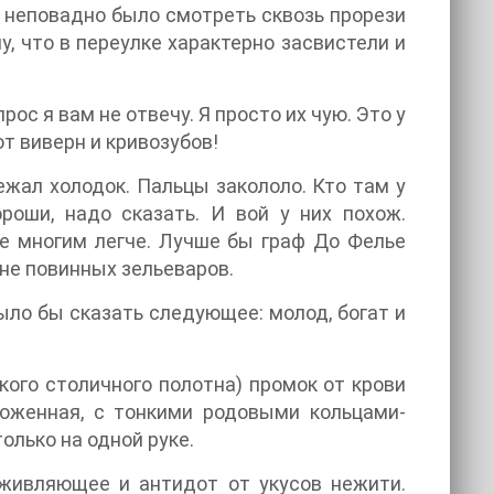
ы неповадно было смотреть сквозь прорези
, что в переулке характерно засвистели и
рос я вам не отвечу. Я просто их чую. Это у
т виверн и кривозубов!
ежал холодок. Пальцы закололо. Кто там у
роши, надо сказать. И вой у них похож.
не многим легче. Лучше бы граф До Фелье
 не повинных зельеваров.
ыло бы сказать следующее: молод, богат и
кого столичного полотна) промок от крови
ухоженная, с тонкими родовыми кольцами-
олько на одной руке.
аживляющее и антидот от укусов нежити.