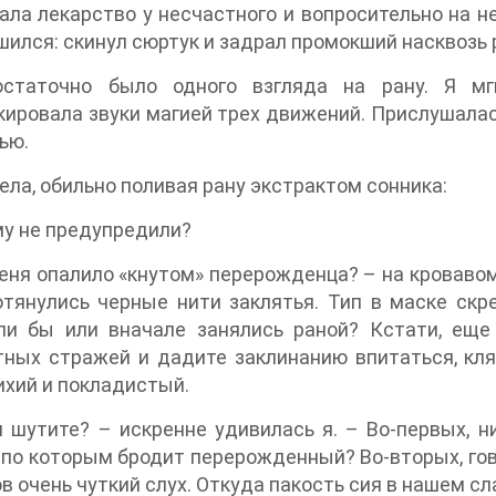
ала лекарство у несчастного и вопросительно на не
шился: скинул сюртук и задрал промокший насквозь 
статочно было одного взгляда на рану. Я мг
кировала звуки магией трех движений. Прислушалась:
ью.
ла, обильно поливая рану экстрактом сонника:
у не предупредили?
еня опалило «кнутом» перерожденца? – на кровавом
тянулись черные нити заклятья. Тип в маске скр
ли бы или вначале занялись раной? Кстати, еще
ных стражей и дадите заклинанию впитаться, кля
ихий и покладистый.
 шутите? – искренне удивилась я. – Во-первых, ни
 по которым бродит перерожденный? Во-вторых, гов
в очень чуткий слух. Откуда пакость сия в нашем с