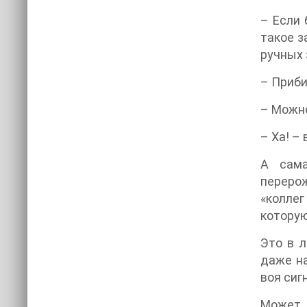
– Если 
такое з
ручных 
– Приб
– Можно
– Ха! –
А сама
перерож
«коллег
которую
Это в л
даже на
воя сиг
Может,