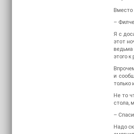
Вместо 
– Филче
Я с дос
этот но
ведьма 
этого к
Впрочем
и сообщ
только 
Не то ч
стола, 
– Спаси
Надо ск