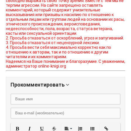
свободно выражать свою точку зрения. Вместе с тем мы не
терпим агрессии. На сайте запрещено оставлять
комментарий, который содержит унизительные
высказывания или призывы к насилию по отношению к
отдельным лицам или группам людей на основании их расы,
этнического происхождения, вероисповедания,
недееспособности, пола, возраста, статуса ветерана,
касты или сексуальной ориентации.
2. Просьба отказаться от оскорблений, угроз и запугиваний.
3. Просьба отказаться от нецензурной лексики.
4. Просьба вести себя максимально корректно как по
отношению к авторам, так и по отношению к другим
читателям и их комментариям.
Надеемся на Ваше понимание и благоразумие. С уважением,
администратор online-knigi.org
Прокомментировать