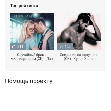
Топ рейтинга
211
122
Случайный брак с
Свидание на одну ночь
миллиардером (СИ) - Лав
(СИ) - Купер Хелен
Агата (полная версия
(бесплатные серии книг
книги TXT) 📗
.txt) 📗
Помощь проекту