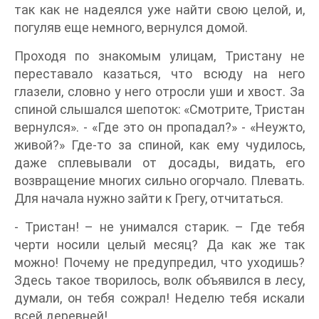
так как не надеялся уже найти свою целой, и,
погуляв еще немного, вернулся домой.
Проходя по знакомым улицам, Тристану не
переставало казаться, что всюду на него
глазели, словно у него отросли уши и хвост. За
спиной слышался шепоток: «Смотрите, Тристан
вернулся». - «Где это он пропадал?» - «Неужто,
живой?» Где-то за спиной, как ему чудилось,
даже сплевывали от досады, видать, его
возвращение многих сильно огорчало. Плевать.
Для начала нужно зайти к Грегу, отчитаться.
- Тристан! – не унимался старик. – Где тебя
черти носили целый месяц? Да как же так
можно! Почему не предупредил, что уходишь?
Здесь такое творилось, волк объявился в лесу,
думали, он тебя сожрал! Неделю тебя искали
всей деревней!