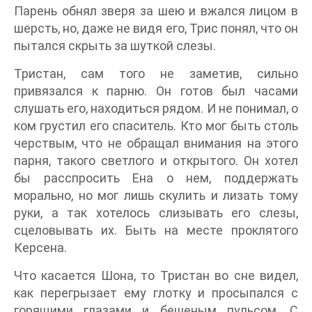
Парень обнял зверя за шею и вжался лицом в
шерсть, но, даже не видя его, Трис понял, что он
пытался скрыть за шуткой слезы.
Тристан, сам того не заметив, сильно
привязался к парню. Он готов был часами
слушать его, находиться рядом. И не понимал, о
ком грустил его спаситель. Кто мог быть столь
черствым, что не обращал внимания на этого
парня, такого светлого и открытого. Он хотел
бы расспросить Ена о нем, поддержать
морально, но мог лишь скулить и лизать тому
руки, а так хотелось слизывать его слезы,
сцеловывать их. Быть на месте проклятого
Керсена.
Что касается Шона, то Тристан во сне видел,
как перегрызает ему глотку и просыпался с
горящими глазами и бешеным пульсом. С