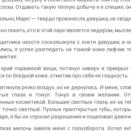
соска. Отдавать такую теплую добычу я е спешил, о
ольно, Марк! — твердо произнесла девушка, не свод
но понять, кто в этой паре является лидером, мысл
щитника нехотя соскользнула с локтя девушки, и о
лись, я успел разглядеть на тонкой коже лифчик т
аметил.
 край порванной вещи, потянул наверх и прикрыл
я по бледной коже, отметив про себя ее гладкость.
втянула резко воздух, но не дернулась. И меня, сло
тые глаза и тонул. Тонул в своем желании. От
нные косметикой. Большие светлые глаза, из-за те
о точно светлый. Пухлые приоткрытые губы, которы
арк, я бы не спросил разрешения и поцеловал девочк
пкая мелочь завела меня с полуоборота. Хотел ее