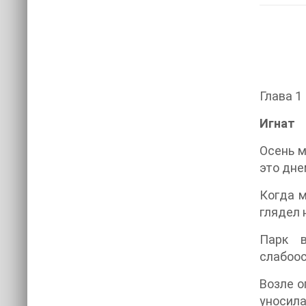
Глава 1
Игнат
Осень м
это дне
Когда м
глядел 
Парк в
слабоос
Возле о
уносила