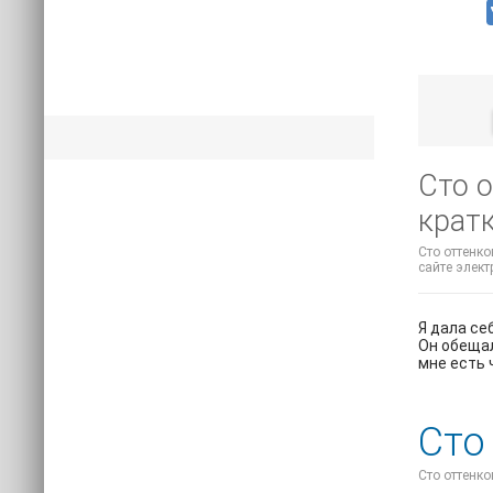
Сто о
крат
Сто оттенко
сайте элект
Я дала се
Он обещал
мне есть 
Сто
Сто оттенко