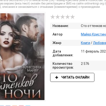
итать бесплатно Сто оттенков ночи (СИ) - Майер Кристина (книги полностью 
ую версию (весь текст) онлайн без регистрации и SMS на сайте online-knigi.org 
), описание и ознакомиться с отзывами (комментариями) о произведении.
Название:
Сто оттенков н
Автор
Майер Кристин
Жанр
Книги
/
Любовн
Дата
11 февраль 202
добавления:
Количество
2 576
просмотров:
ЧИТАТЬ ОНЛАЙН