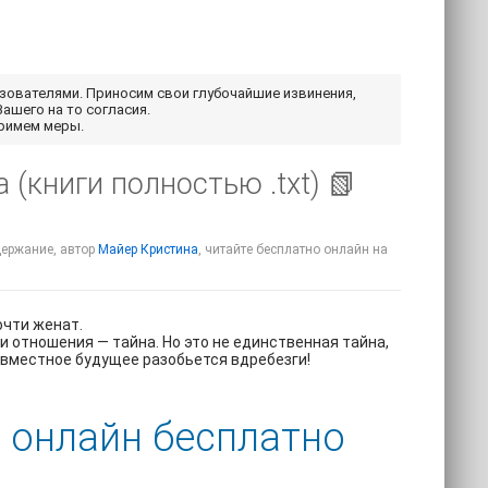
ьзователями. Приносим свои глубочайшие извинения,
Вашего на то согласия.
примем меры.
 (книги полностью .txt) 📗
одержание, автор
Майер Кристина
, читайте бесплатно онлайн на
очти женат.
и отношения — тайна. Но это не единственная тайна,
овместное будущее разобьется вдребезги!
ь онлайн бесплатно