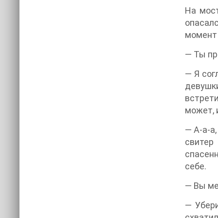
На мост
опасал
момент 
— Ты пр
— Я сог
девушки
встрети
может, 
— А-а-а
свитер
спасенн
себе.
— Вы ме
— Убери
схватил