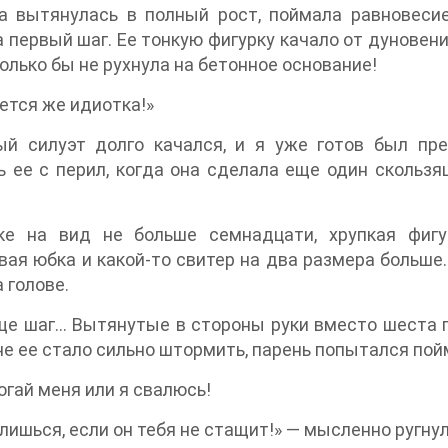
а вытянулась в полный рост, поймала равновеси
 первый шаг. Ее тонкую фигурку качало от дуновени
Только бы не рухнула на бетонное основание!
ется же идиотка!»
ый силуэт долго качался, и я уже готов был пр
 ее с перил, когда она сделала еще один скользя
ке на вид не больше семнадцати, хрупкая фигу
ая юбка и какой-то свитер на два размера больше.
а голове.
е шаг… Вытянутые в стороны руки вместо шеста п
е ее стало сильно штормить, парень попытался пойма
огай меня или я свалюсь!
лишься, если он тебя не стащит!» — мысленно ругнул