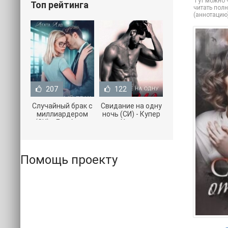
Тут можно ч
Топ рейтинга
читать полн
(аннотацию
207
122
Случайный брак с
Свидание на одну
миллиардером
ночь (СИ) - Купер
(СИ) - Лав Агата
Хелен
(полная версия
(бесплатные
книги TXT) 📗
серии книг .txt) 📗
Помощь проекту