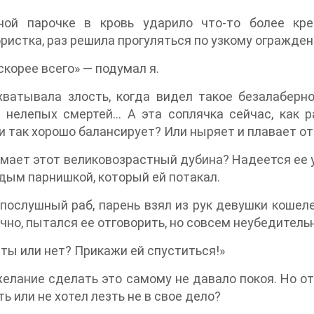
ной парочке в кровь ударило что-то более кре
ристка, раз решила прогуляться по узкому огражде
 скорее всего» — подумал я.
хватывала злость, когда видел такое безалаберн
 нелепых смертей… А эта соплячка сейчас, как р
 так хорошо балансирует? Или ныряет и плавает о
мает этот великовозрастный дубина? Надеется ее 
дым парнишкой, который ей потакал.
послушный раб, парень взял из рук девушки кошеле
ечно, пытался ее отговорить, но совсем неубедитель
ты или нет? Прикажи ей спуститься!»
елание сделать это самому не давало покоя. Но от
ть или не хотел лезть не в свое дело?