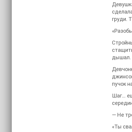
Девушк
сделала
груди. 
«Разобь
Стройн
стащить
дышал.
Девчон
джинсов
пучок н
Шаг… ещ
середин
— Не тр
«Ты сва