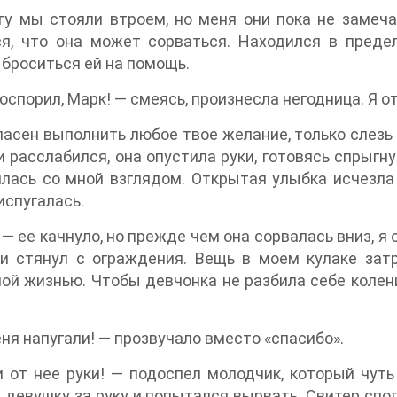
у мы стояли втроем, но меня они пока не замеча
ся, что она может сорваться. Находился в преде
броситься ей на помощь.
оспорил, Марк! — смеясь, произнесла негодница. Я от
ласен выполнить любое твое желание, только слезь
 расслабился, она опустила руки, готовясь спрыгну
лась со мной взглядом. Открытая улыбка исчезла 
испугалась.
, — ее качнуло, но прежде чем она сорвалась вниз, я
 и стянул с ограждения. Вещь в моем кулаке зат
ой жизнью. Чтобы девчонка не разбила себе колени
ня напугали! — прозвучало вместо «спасибо».
 от нее руки! — подоспел молодчик, который чуть
 девушку за руку и попытался вырвать. Свитер сполз