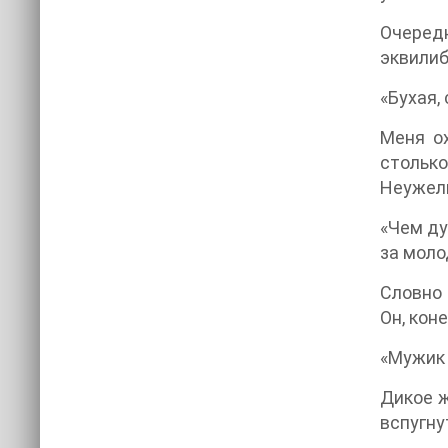
Очеред
эквилиб
«Бухая,
Меня о
столько
Неужели
«Чем ду
за моло
Словно 
Он, кон
«Мужик 
Дикое ж
вспугну