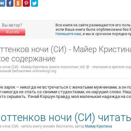
Вы автор?
Все книги на сайте размещаются его пол
если Ваша книга была опубликована без 
Жалоба
Напишите нам
, и мы в срочном порядке 
ттенков ночи (СИ) - Майер Кристина
кое содержание
в ночи (СИ) - Майер Кристина (книги полностью .txt) 📗 - описание и краткое с
ронной библиотеки online-knigi.org
бе зарок — никогда не встречаться с женатыми мужчинами, а он п
 никогда не спать со своими студентками, но нарушил слово. Наш
что скрывать. Узнай Коршун правду, моя маленькая надежда на с
 оттенков ночи (СИ) читат
в ночи (СИ) - читать книгу онлайн бесплатно, автор
Майер Кристина