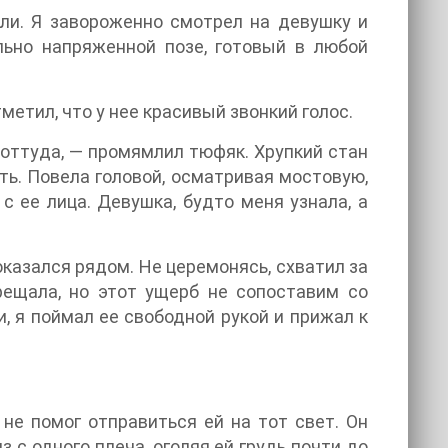
ли. Я завороженно смотрел на девушку и
льно напряженной позе, готовый в любой
метил, что у нее красивый звонкий голос.
 оттуда, — промямлил тюфяк. Хрупкий стан
ть. Повела головой, осматривая мостовую,
с ее лица. Девушка, будто меня узнала, а
 оказался рядом. Не церемонясь, схватил за
рещала, но этот ущерб не сопоставим со
, я поймал ее свободной рукой и прижал к
 не помог отправиться ей на тот свет. Он
 с одного плеча, оголяя ей грудь почти до