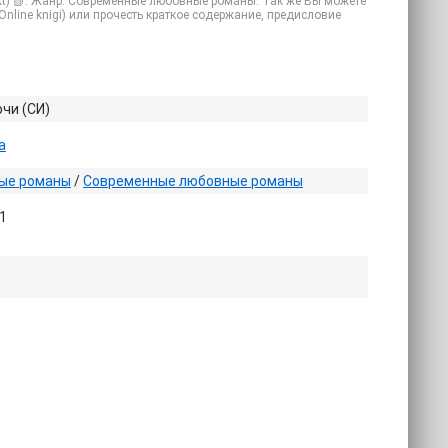
.txt) 📗. Жанр: Современные любовные романы. Так же Вы можете
(Online knigi) или прочесть краткое содержание, предисловие
очи (СИ)
а
ые романы
/
Современные любовные романы
1