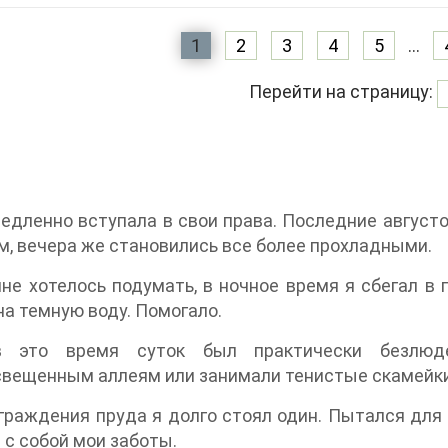
1
2
3
4
5
...
Перейти на страницу:
едленно вступала в свои права. Последние август
м, вечера же становились все более прохладными.
не хотелось подумать, в ночное время я сбегал в 
на темную воду. Помогало.
 это время суток был практически безлюде
вещенным аллеям или занимали тенистые скамейки,
граждения пруда я долго стоял один. Пытался для с
 с собой мои заботы.