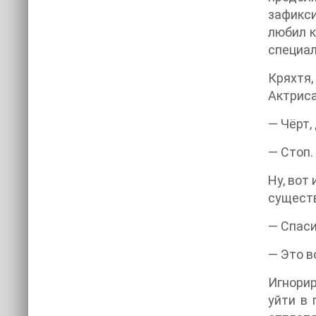
зафикси
любил к
специал
Кряхтя
Актриса
— Чёрт,
— Стоп.
Ну, вот
существ
— Спаси
— Это в
Игнорир
уйти в 