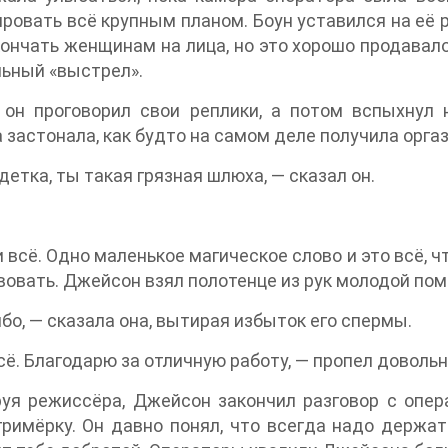
ровать всё крупным планом. Боун уставился на её р
ончать женщинам на лица, но это хорошо продавал
ьный «выстрел».
, он проговорил свои реплики, а потом вспыхнул
 застонала, как будто на самом деле получила оргаз
 детка, ты такая грязная шлюха, — сказал он.
 и всё. Одно маленькое магическое слово и это всё,
овать. Джейсон взял полотенце из рук молодой пом
бо, — сказала она, вытирая избыток его спермы.
сё. Благодарю за отличную работу, — пропел доволь
уя режиссёра, Джейсон закончил разговор с опер
гримёрку. Он давно понял, что всегда надо держа