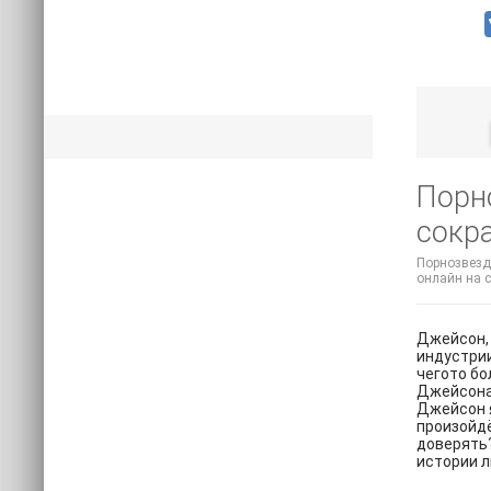
Порно
сокр
Порнозвезда
онлайн на с
Джейсон, 
индустрии
чегото бо
Джейсона 
Джейсон я
произойдё
доверять?
истории 