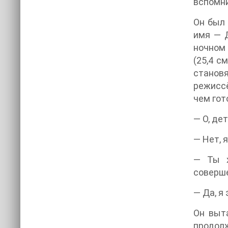
вспомни
Он был 
имя — Д
ночном 
(25,4 с
станов
режиссё
чем гот
— О, де
— Нет, 
— Ты х
соверше
— Да, я 
Он выт
продолж