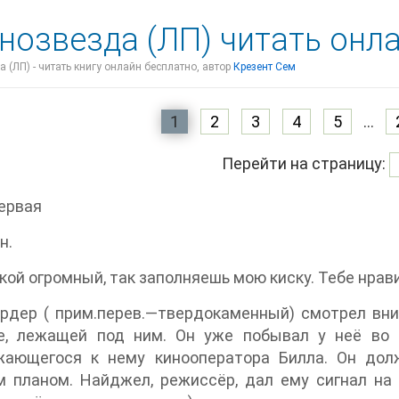
нозвезда (ЛП) читать онл
 (ЛП) - читать книгу онлайн бесплатно, автор
Крезент Сем
1
2
3
4
5
...
Перейти на страницу:
ервая
н.
кой огромный, так заполняешь мою киску. Тебе нрав
рдер ( прим.перев.—твердокаменный) смотрел вниз
е, лежащей под ним. Он уже побывал у неё во р
жающегося к нему кинооператора Билла. Он дол
 планом. Найджел, режиссёр, дал ему сигнал на 