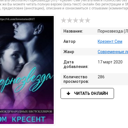
читать бесплатно Порнозвезда (ЛП) - Крезент Сем (читать книги полностью б
к же Вы можете читать полную версию (весь текст) онлайн без регистрации и SMS 
, предисловие (аннотацию), описание и ознакомиться с отзывами (комментар
Название:
Порнозвезда (Л
Автор
Крезент Сем
Жанр
Современные л
Дата
17 март 2020
добавления:
Количество
286
просмотров:
ЧИТАТЬ ОНЛАЙН