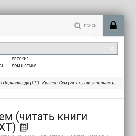
ДЕТСКИЕ
ГИ
ДОМ И СЕМЬЯ
» Порнозвезда (ЛП) - Крезент Сем (читать книги полностью без сокращений TXT) 📗
ем (читать книги
XT) 📗