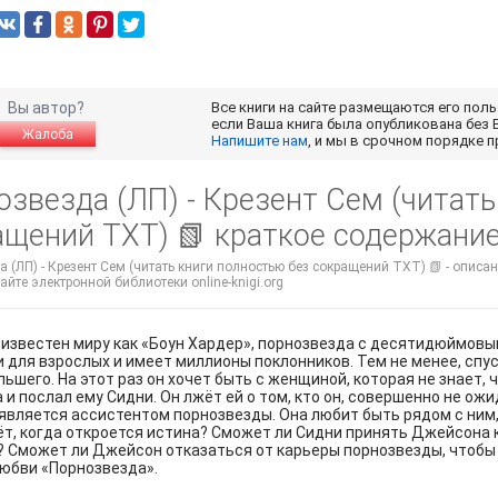
Вы автор?
Все книги на сайте размещаются его пол
если Ваша книга была опубликована без 
Жалоба
Напишите нам
, и мы в срочном порядке 
звезда (ЛП) - Крезент Сем (читать
ащений TXT) 📗 краткое содержани
 (ЛП) - Крезент Сем (читать книги полностью без сокращений TXT) 📗 - описа
айте электронной библиотеки online-knigi.org
известен миру как «Боун Хардер», порнозвезда с десятидюймовы
 для взрослых и имеет миллионы поклонников. Тем не менее, спус
льшего. На этот раз он хочет быть с женщиной, которая не знает,
и послал ему Сидни. Он лжёт ей о том, кто он, совершенно не ожи
вляется ассистентом порнозвезды. Она любит быть рядом с ним, и 
т, когда откроется истина? Сможет ли Сидни принять Джейсона к
 Сможет ли Джейсон отказаться от карьеры порнозвезды, чтобы 
любви «Порнозвезда».