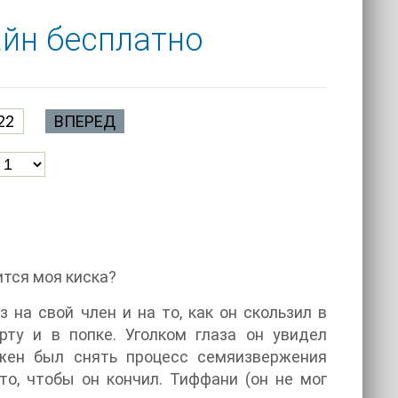
айн бесплатно
22
ВПЕРЕД
ится моя киска?
 на свой член и на то, как он скользил в
ту и в попке. Уголком глаза он увидел
жен был снять процесс семяизвержения
то, чтобы он кончил. Тиффани (он не мог