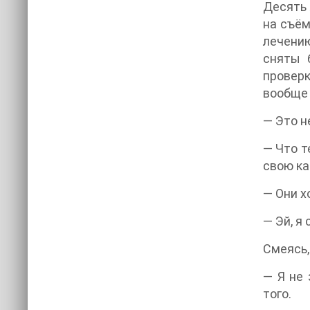
Десять 
на съём
лечению
сняты 
проверк
вообще 
— Это н
— Что т
свою ка
— Они х
— Эй, я
Смеясь,
— Я не 
того.