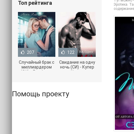
Тут можно 
Топ рейтинга
Эротика. Та
содержание
207
122
Случайный брак с
Свидание на одну
миллиардером
ночь (СИ) - Купер
(СИ) - Лав Агата
Хелен
(полная версия
(бесплатные
книги TXT) 📗
серии книг .txt) 📗
Помощь проекту