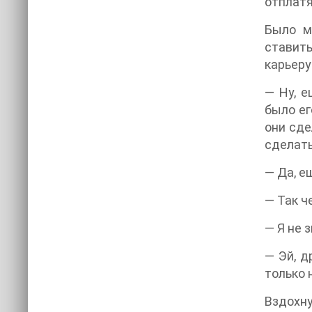
отплатя
Было м
ставить
карьеру
— Ну, е
было ег
они сде
сделать
— Да, е
— Так ч
— Я не 
— Эй, д
только 
Вздохну