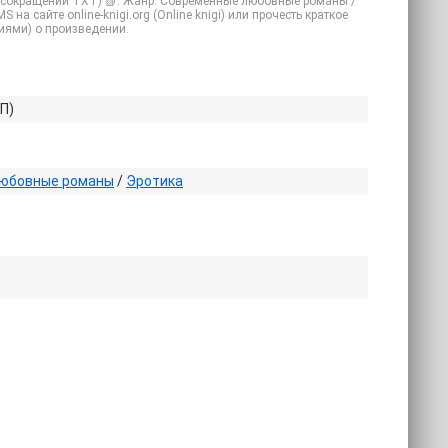
ез сокращений TXT) 📗. Жанр: Современные любовные романы /
на сайте online-knigi.org (Online knigi) или прочесть краткое
иями) о произведении.
П)
юбовные романы
/
Эротика