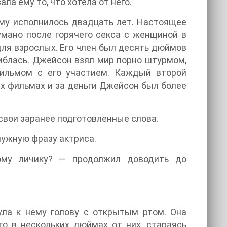
ла ему то, что хотела от него.
 ему исполнилось двадцать лет. Настоящее
мано после горячего секса с женщиной в
для взрослых. Его член был десять дюймов
ошиблась. Джейсон взял мир порно штурмом,
ильмом с его участием. Каждый второй
их фильмах и за деньги Джейсон был более
н свои заранее подготовленные слова.
 нужную фразу актриса.
му личику? — продолжил доводить до
ула к нему голову с открытым ртом. Она
о в нескольких дюймах от них, стараясь