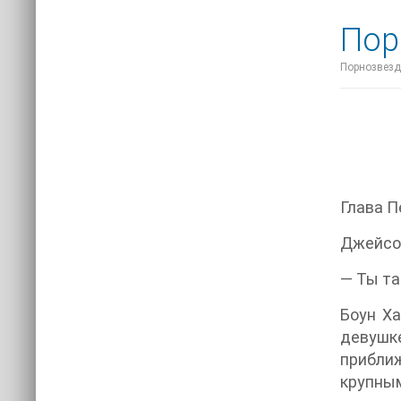
Пор
Порнозвезда
Глава П
Джейсо
— Ты та
Боун Ха
девушк
прибли
крупным