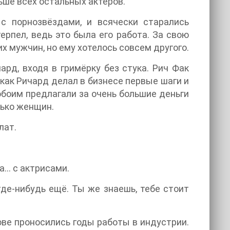
ьше всех остальных актеров.
с порнозвёздами, и всячески старались
рпел, ведь это была его работа. За свою
х мужчин, но ему хотелось совсем другого.
ард, входя в гримёрку без стука. Рич Фак
как Ричард делал в бизнесе первые шаги и
обоим предлагали за очень большие деньги
лько женщин.
лат.
а… с актрисами.
где-нибудь ещё. Ты же знаешь, тебе стоит
ове проносились годы работы в индустрии.