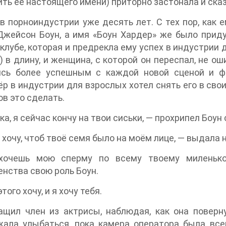
ть её настоящего имени) приторно застонала и сказа
в порноиндустрии уже десять лет. С тех пор, как
жейсон Боун, а имя «Боун Хардер» же было приду
клубе, которая и предрекла ему успех в индустрии 
м) в длину, и женщина, с которой он переспал, не 
ясь более успешным с каждой новой сценой и ф
р в индустрии для взрослых хотел снять его в сво
ов это сделать.
тка, я сейчас кончу на твои сиськи, — прохрипел Боу
я хочу, чтоб твоё семя было на моём лице, — выдала
очешь мою сперму по всему твоему миленько
нства свою роль Боун.
этого хочу, и я хочу тебя.
ащил член из актрисы, наблюдая, как она поверн
ала улыбаться, пока камера оператора была всег