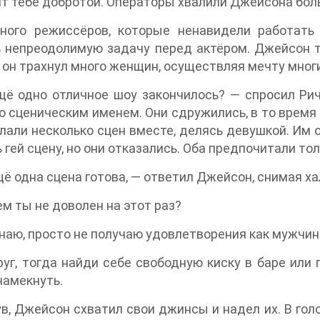
т тебе добротой. Операторы хвалили Джейсона бол
ного режиссёров, которые ненавидели работать 
 непреодолимую задачу перед актёром. Джейсон те
 он трахнул много женщин, осуществляя мечту многи
щё одно отличное шоу закончилось? — спросил Рич
о сценическим именем. Они сдружились, в то время 
лали несколько сцен вместе, делясь девушкой. Им 
 гей сцену, но они отказались. Оба предпочитали то
щё одна сцена готова, — ответил Джейсон, снимая ха
ем ты не доволен на этот раз?
знаю, просто не получаю удовлетворения как мужчин
руг, тогда найди себе свободную киску в баре или 
намекнуть.
в, Джейсон схватил свои джинсы и надел их. В гол