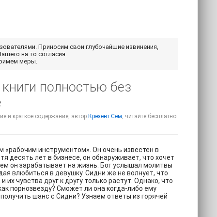
ьзователями. Приносим свои глубочайшие извинения,
Вашего на то согласия.
примем меры.
 книги полностью без
е
ние и краткое содержание, автор
Крезент Сем
, читайте бесплатно
м «рабочим инструментом». Он очень известен в
тя десять лет в бизнесе, он обнаруживает, что хочет
 чем он зарабатывает на жизнь. Бог услышал молитвы
дая влюбиться в девушку. Сидни же не волнует, что
их чувства друг к другу только растут. Однако, что
ак порнозвезду? Сможет ли она когда-либо ему
получить шанс с Сидни? Узнаем ответы из горячей