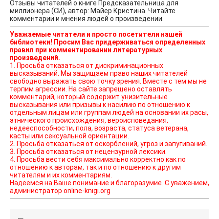
Отзывы читателей о книге Предсказательница для
миллионера (СИ), автор: Майер Кристина. Читайте
комментарии и мнения людей о произведении.
Уважаемые читатели и просто посетители нашей
библиотеки! Просим Вас придерживаться определенных
правил при комментировании литературных
произведений.
1. Просьба отказаться от дискриминационных
высказываний. Мы защищаем право наших читателей
свободно выражать свою точку зрения. Вместе с тем мы не
терпим агрессии. На сайте запрещено оставлять
комментарий, который содержит унизительные
высказывания или призывы к насилию по отношению к
отдельным лицам или группам людей на основании их расы,
этнического происхождения, вероисповедания,
недееспособности, пола, возраста, статуса ветерана,
касты или сексуальной ориентации.
2. Просьба отказаться от оскорблений, угроз и запугиваний.
3. Просьба отказаться от нецензурной лексики.
4. Просьба вести себя максимально корректно как по
отношению к авторам, так и по отношению к другим
читателям и их комментариям.
Надеемся на Ваше понимание и благоразумие. С уважением,
администратор online-knigi.org