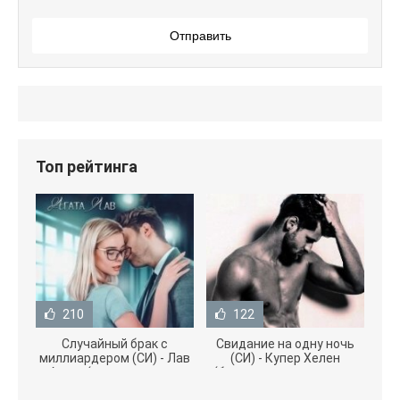
Отправить
Топ рейтинга
210
122
Случайный брак с
Свидание на одну ночь
миллиардером (СИ) - Лав
(СИ) - Купер Хелен
Агата (полная версия
(бесплатные серии книг
книги TXT) 📗
.txt) 📗