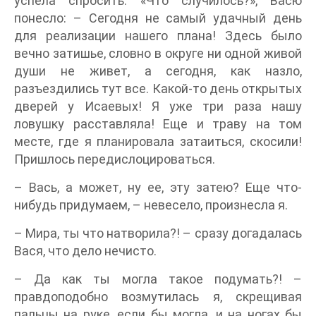
успела спросить: «Что случилось?», Васю
понесло: – Сегодня не самый удачный день
для реализации нашего плана! Здесь было
вечно затишье, словно в округе ни одной живой
души не живет, а сегодня, как назло,
разъездились тут все. Какой-то день открытых
дверей у Исаевых! Я уже три раза нашу
ловушку расставляла! Еще и траву на том
месте, где я планировала затаиться, скосили!
Пришлось передислоцироваться.
– Вась, а может, ну ее, эту затею? Еще что-
нибудь придумаем, – невесело, произнесла я.
– Мира, ты что натворила?! – сразу догадалась
Вася, что дело нечисто.
– Да как ты могла такое подумать?! –
правдоподобно возмутилась я, скрещивая
пальцы на руке, если бы могла, и на ногах бы