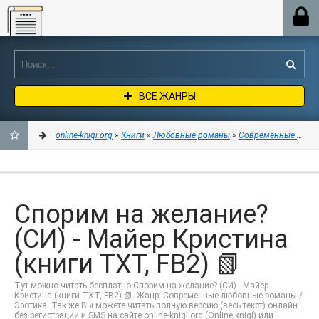
Online-knigi.org
ВСЕ ЖАНРЫ
online-knigi.org
»
Книги
»
Любовные романы
»
Современные любо
ДОБАВИТЬ
В
Спорим на желание?
ЗАКЛАДКИ
(СИ) - Майер Кристина
(книги TXT, FB2) 📗
Тут можно читать бесплатно Спорим на желание? (СИ) - Майер
Кристина (книги TXT, FB2) 📗. Жанр: Современные любовные романы /
Эротика. Так же Вы можете читать полную версию (весь текст) онлайн
без регистрации и SMS на сайте online-knigi.org (Online knigi) или