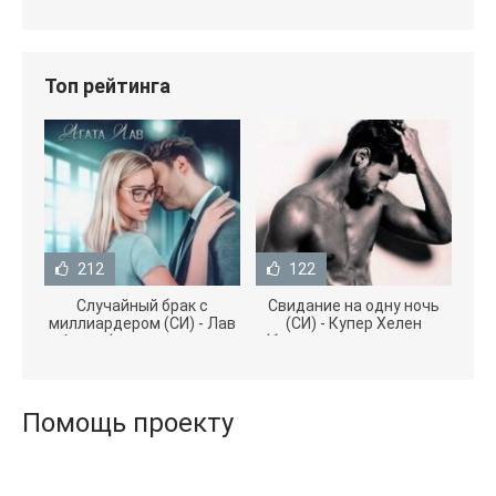
Топ рейтинга
212
122
Случайный брак с
Свидание на одну ночь
миллиардером (СИ) - Лав
(СИ) - Купер Хелен
Агата (полная версия
(бесплатные серии книг
книги TXT) 📗
.txt) 📗
Помощь проекту