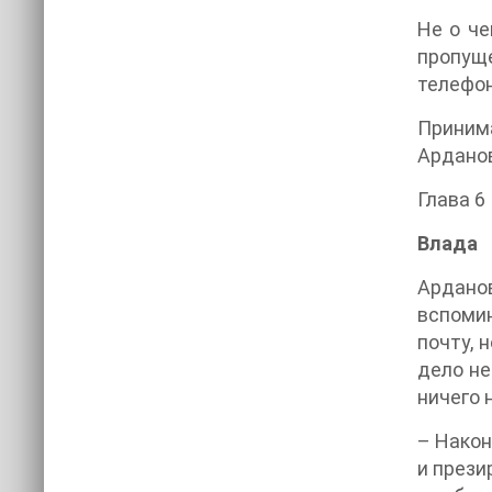
Не о че
пропущ
телефон
Принима
Арданов
Глава 6
Влада
Ардано
вспомин
почту, 
дело не
ничего 
– Након
и прези