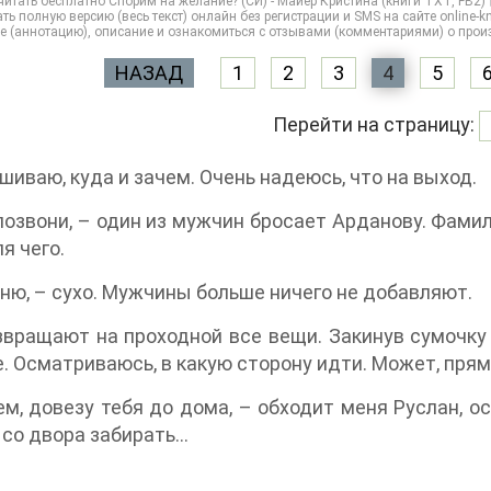
итать бесплатно Спорим на желание? (СИ) - Майер Кристина (книги TXT, FB2
ть полную версию (весь текст) онлайн без регистрации и SMS на сайте online-kni
е (аннотацию), описание и ознакомиться с отзывами (комментариями) о прои
НАЗАД
1
2
3
4
5
Перейти на страницу:
шиваю, куда и зачем. Очень надеюсь, что на выход.
позвони, – один из мужчин бросает Арданову. Фамил
я чего.
ню, – сухо. Мужчины больше ничего не добавляют.
вращают на проходной все вещи. Закинув сумочку 
. Осматриваюсь, в какую сторону идти. Может, пря
м, довезу тебя до дома, – обходит меня Руслан, о
со двора забирать...