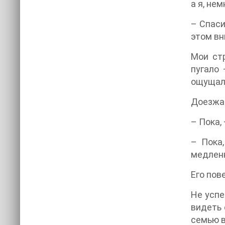
а я, не
– Спаси
этом вн
Мои стр
пугало 
ощущала
Доезжае
– Пока,
– Пока,
медленн
Его пов
Не успе
видеть 
семью в 