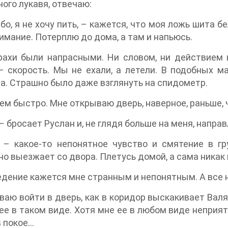
много лукавя, отвечаю:
бо, я не хочу пить, – кажется, что моя ложь шита б
имание. Потерплю до дома, а там и напьюсь.
ахи были напрасными. Ни словом, ни действием н
– скорость. Мы не ехали, а летели. В подобных м
. Страшно было даже взглянуть на спидометр.
м быстро. Мне открываю дверь, наверное, раньше,
 – бросает Руслан и, не глядя больше на меня, напра
 – какое-то непонятное чувство и смятение в гр
о выезжает со двора. Плетусь домой, а сама никак 
едение кажется мне странным и непонятным. А все н
ваю войти в дверь, как в коридор выскакивает Валя
ее в таком виде. Хотя мне ее в любом виде неприят
покое...