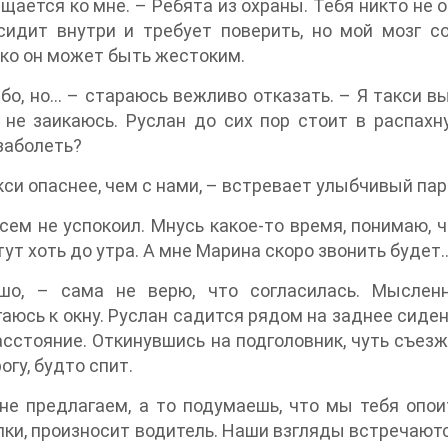
щается ко мне. – Ребята из охраны. Тебя никто не о
сидит внутри и требует поверить, но мой мозг с
ко он может быть жестоким.
бо, но... – стараюсь вежливо отказать. – Я такси в
 не заикаюсь. Руслан до сих пор стоит в распахн
заболеть?
кси опаснее, чем с нами, – встревает улыбчивый па
сем не успокоил. Мнусь какое-то время, понимаю, ч
тут хоть до утра. А мне Марина скоро звонить будет..
шо, – сама не верю, что согласилась. Мысленн
аюсь к окну. Руслан садится рядом на заднее сиден
асстояние. Откинувшись на подголовник, чуть съезж
огу, будто спит.
не предлагаем, а то подумаешь, что мы тебя опо
ки, произносит водитель. Наши взгляды встречаются