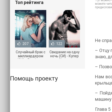
Тут можно ч
Топ рейтинга
можете чита
предислови
Не спра
207
122
– Отцу 
Случайный брак с
Свидание на одну
миллиардером
ночь (СИ) - Купер
знаю, дл
(СИ) - Лав Агата
Хелен
(полная версия
(бесплатные
– Позво
книги TXT) 📗
серии книг .txt) 📗
Нам воз
Помощь проекту
крыльце
– Пойде
машину 
Глава 5