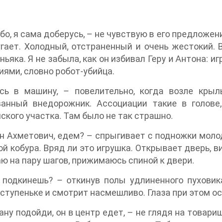
бо, я сама доберусь, – не чувствую в его предложен
гает. Холодный, отстраненный и очень жестокий.
ньяка. Я не забыла, как он избивал Геру и Антона: 
ями, словно робот-убийца.
сь в машину, – повелительно, когда возле крыл
ванный внедорожник. Ассоциации такие в голове
ского участка. Там было не так страшно.
н Ахметович, едем? – спрыгивает с подножки молод
ой кобура. Вряд ли это игрушка. Открывает дверь, 
ю на пару шагов, прижимаюсь спиной к двери.
подкинешь? – откинув полы удлиненного пуховика
ступеньке и смотрит насмешливо. Глаза при этом о
ану подойди, он в центр едет, – не глядя на товарищ