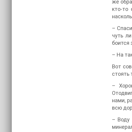
же обра
кто-то 
насколь
– Спаси
чуть ли
боится 
– На та
Вот сов
стоять 
– Хоро
Отодвиг
нами, р
всю дор
– Воду 
минерал