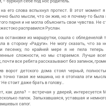
и, – буркнул себе под нос родитель.
на его слова вспыхнул протест. В этот момент я
чно было мысли, что он жив, но я почему-то была 
того парня и не могла объяснить свои чувства. Не с
 жестоко расправился Руслан.
а остановке из маршрутки, сошла с обледенелой т
шла в сторону «Радуги». Не могу сказать, что за
ли песенку, по крайней мере я не пела теперь
ленные сложности, но мы стараемся. Лучше всег
, почти все ребята рассказывают без запинок, громк
ив ворот детского дома стоял черный, полност
 точно такая же машина, но я отогнала эти мысл
 Не стоит даже брать в голову...
т, как дела? – встречая у дверей, интересуется 
есколько папок. Запыхавшаяся, уставшая и немног
замшевых сапог.