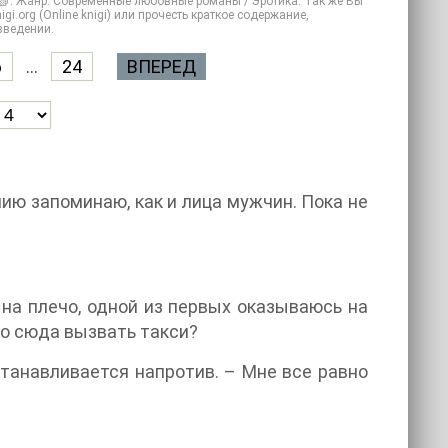
) 📗. Жанр: Современные любовные романы / Эротика. Так же Вы
gi.org (Online knigi) или прочесть краткое содержание,
зведении.
6
...
24
ВПЕРЕД
ию запоминаю, как и лица мужчин. Пока не
на плечо, одной из первых оказываюсь на
мо сюда вызвать такси?
станавливается напротив. – Мне все равно