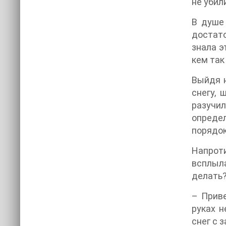
не убил
В душе 
достато
знала э
кем так
Выйдя н
снегу, 
разучи
опреде
порядок
Напрот
всплыла
делать?
– Приве
руках н
снег с 