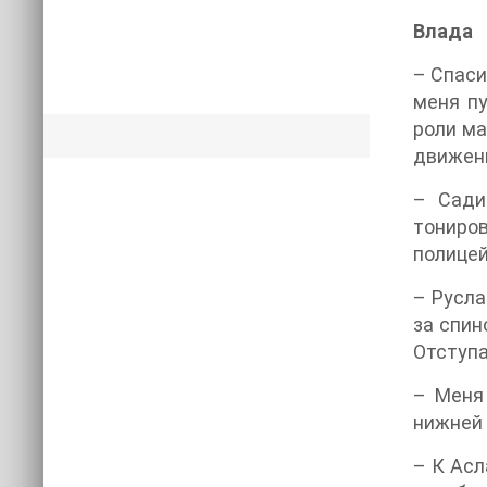
Влада
– Спаси
меня пу
роли ма
движени
– Сади
тониро
полицей
– Русла
за спин
Отступа
– Меня 
нижней 
– К Асл