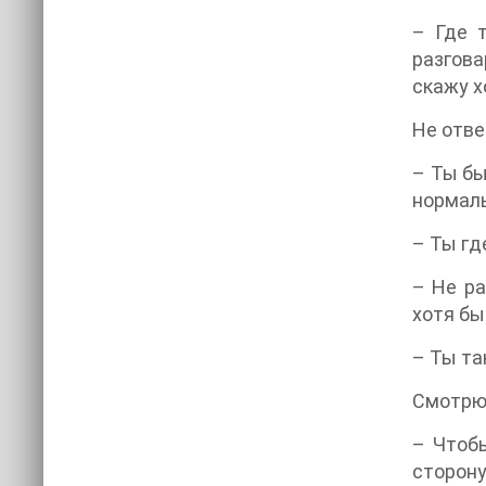
– Где 
разгова
скажу х
Не отве
– Ты бы
нормаль
– Ты гд
– Не ра
хотя бы
– Ты та
Смотрю 
– Чтобы
сторону