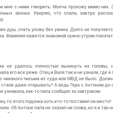
м мне с ними говорить. Молча прохожу мимо них. 
енных звонка. Уверяю, что спала, завтра расск
у.
ю душ, спать ухожу без ужина. Долго не получается
а. Фамилия кажется знакомой нужно утром покопатьс
ва не удалось полностью выкинуть из головы,
ала его все реже. Отец и Валя так и не узнали, где 
но никакого письма из суда или МВД не было. Долж
 стали даже открывать? А ведь Гера с Антоном до с
не узнавала, как-то папа сообщил за завтраком:
ец-то этого подонка хоть кто-то поставил на место! 
рали. Об Антоне папа не сказал ни слова, но я и так 