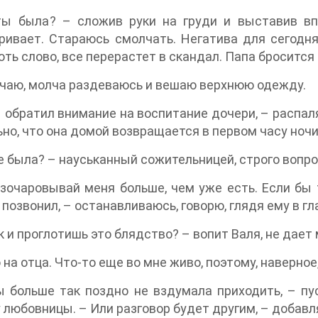
ты была? – сложив руки на груди и выставив вп
ривает. Стараюсь смолчать. Негатива для сегодн
оть слово, все перерастет в скандал. Папа броситс
чаю, молча раздеваюсь и вешаю верхнюю одежду.
 обратил внимание на воспитание дочери, – распаляе
но, что она домой возвращается в первом часу ночи?
е была? – науськанный сожительницей, строго вопро
зочаровывай меня больше, чем уже есть. Если бы 
 позвонил, – останавливаюсь, говорю, глядя ему в гл
к и проглотишь это блядство? – вопит Валя, не дает
на отца. Что-то еще во мне живо, поэтому, наверное, 
 больше так поздно не вздумала приходить, – пус
 любовницы. – Или разговор будет другим, – добавл