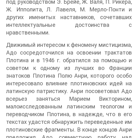
под руководством Э. Брейе, Ж. Валя, П. Рикёра,
Ж. Ипполита, Л. Лавеля, М. Мерло-Понти и
других именитых наставников, сочетавших
интеллектуальные достоинства с
нравственными.
Движимый интересом к феномену мистицизма,
Адо сосредоточился на освоении трактатов
Плотина и в 1946 г. обратился за помощью и
советом к одному из лучших во Франции
знатоков Плотина Полю Анри, которого особо
интересовало влияние плотиновских идей на
латинскую патристику. Анри посоветовал Адо
всерьез заняться Марием Викторином,
малоисследованным латинским теологом и
переводчиком Плотина, в надежде, что в его
текстах удастся обнаружить переведенные им
плотиновские фрагменты. В конце концов Анри
предложил Адо совместную работу над