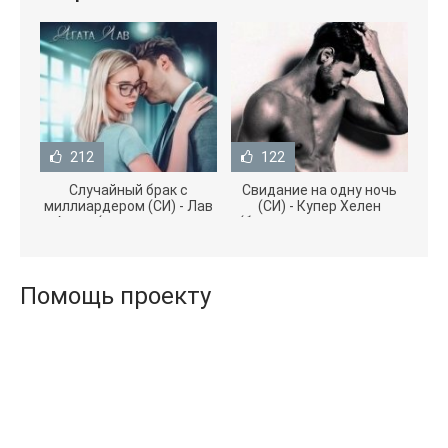
212
122
Случайный брак с
Свидание на одну ночь
миллиардером (СИ) - Лав
(СИ) - Купер Хелен
Агата (полная версия
(бесплатные серии книг
книги TXT) 📗
.txt) 📗
Помощь проекту