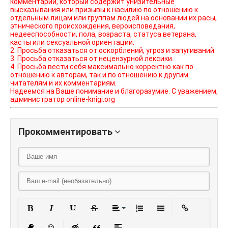
комментарий, который содержит унизительные
высказывания или призывы к насилию по отношению к
отдельным лицам или группам людей на основании их расы,
этнического происхождения, вероисповедания,
недееспособности, пола, возраста, статуса ветерана,
касты или сексуальной ориентации.
2. Просьба отказаться от оскорблений, угроз и запугиваний.
3. Просьба отказаться от нецензурной лексики.
4. Просьба вести себя максимально корректно как по
отношению к авторам, так и по отношению к другим
читателям и их комментариям.
Надеемся на Ваше понимание и благоразумие. С уважением,
администратор online-knigi.org
Прокомментировать
Полужирный
Курсив
Подчеркнутый
Зачеркнутый
Выравнивание
Нумерованный списо
Маркированный
Вставить