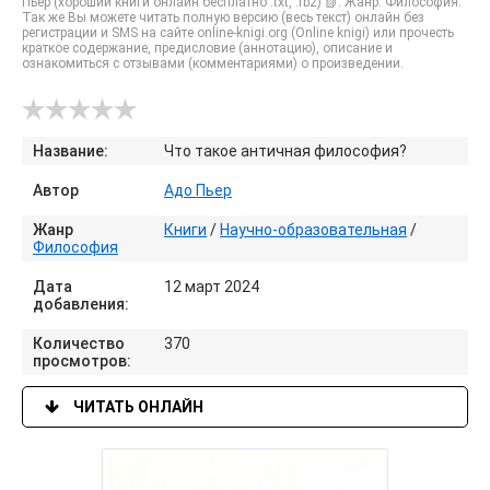
Пьер (хороший книги онлайн бесплатно .txt, .fb2) 📗. Жанр: Философия.
Так же Вы можете читать полную версию (весь текст) онлайн без
регистрации и SMS на сайте online-knigi.org (Online knigi) или прочесть
краткое содержание, предисловие (аннотацию), описание и
ознакомиться с отзывами (комментариями) о произведении.
Название:
Что такое античная философия?
Автор
Адо Пьер
Жанр
Книги
/
Научно-образовательная
/
Философия
Дата
12 март 2024
добавления:
Количество
370
просмотров:
ЧИТАТЬ ОНЛАЙН