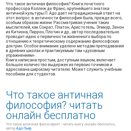
Что такое античная философия? Книга почетного
профессора Коллеж де Франс, крупнейшего знатока
античной культуры П. Адо дает нетрадиционный ответ на
этот вопрос: в античности философия была, прежде всего,
особым образом жизни. Рассматривая учения таких
мыслителей, как Сократ, Платон, Аристотель, Эпикур, Зенон
из Китиона, Пиррон, Плотин и др., автор последовательно
проводит идею о первичности жизненного выбора по
отношению к теоретическому содержанию философских
доктрин. Особое внимание уделено методам преподавания
в древних школах и практикуемым там «духовным
упражнениям».
Книга написана простым, доступным языком, включает
большое количество выдержек из первоисточников и
адресована широкому читателю. Может служить учебным
пособием для студентов.
Что такое античная
философия? читать
онлайн бесплатно
Что такое античная философия? - читать книгу онлайн бесплатно,
автор
Адо Пьер