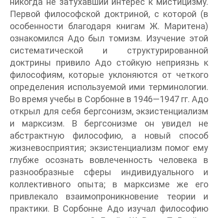
никогда не затухавший интерес к мистицизму.
Первой философской доктриной, с которой (в
особенности благодаря книгам Ж. Маритена)
ознакомился Адо был томизм. Изучение этой
систематической и структурированной
доктрины привило Адо стойкую неприязнь к
философиям, которые уклоняются от четкого
определения используемой ими терминологии.
Во время учебы в Сорбонне в 1946—1947 гг. Адо
открыл для себя бергсонизм, экзистенциализм
и марксизм. В бергсонизме он увидел не
абстрактную философию, а новый способ
жизневосприятия; экзистенциализм помог ему
глубже осознать вовлеченность человека в
разнообразные сферы индивидуального и
коллективного опыта; в марксизме же его
привлекало взаимопроникновение теории и
практики. В Сорбонне Адо изучал философию