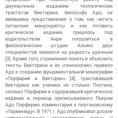
двуязычным изданием теологических
трактатов Викторина. Философу Адо, не
имевшему представления о том, как читать
латинские манускрипты и как готовить
критическое издание, пришлось под
водительством Анри погрузиться в
филологические штудии. Альянс двух
специалистов оказался на редкость удачным
[3]. Кроме того, стремление понять и объяснить
тексты Викторина и их «генеалогию» привело
Адо к созданию фундаментальной монографии
«Порфирий и Викторин» [4], трактовавшей
Викторина как ученика не столько Плотина,
сколько Порфирия и содержавшей критическое
издание и перевод приписываемого Пьером
Адо Порфирию комментария к платоновскому
«Пармениду». В 1971 г. Адо опубликовал доселе
непревзойденное исследование жизни и