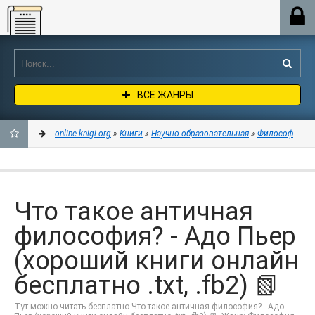
Online-knigi.org
ВСЕ ЖАНРЫ
online-knigi.org
»
Книги
»
Научно-образовательная
»
Философия
» Ч
ДОБАВИТЬ
В
Что такое античная
ЗАКЛАДКИ
философия? - Адо Пьер
(хороший книги онлайн
бесплатно .txt, .fb2) 📗
Тут можно читать бесплатно Что такое античная философия? - Адо