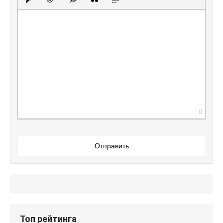
Вставить защищенную ссылку
Вставить смайлик
Вставка скрытого текста
Вставка цитаты
Вставка спойлера
0
Отправить
Топ рейтинга