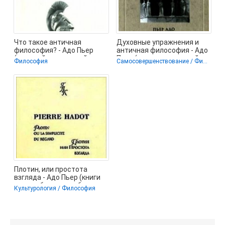
Что такое античная
Духовные упражнения и
философия? - Адо Пьер
античная философия - Адо
(хороший книги онлайн
Пьер (книги серии онлайн
Философия
Самосовершенствование / Философия
бесплатно .txt,
TXT) 📗
Плотин, или простота
взгляда - Адо Пьер (книги
читать бесплатно без
Культурология / Философия
регистрации