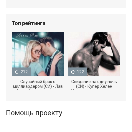
Топ рейтинга
212
122
Случайный брак с
Свидание на одну ночь
миллиардером (СИ) - Лав
(СИ) - Купер Хелен
Агата (полная версия
(бесплатные серии книг
книги TXT) 📗
.txt) 📗
Помощь проекту