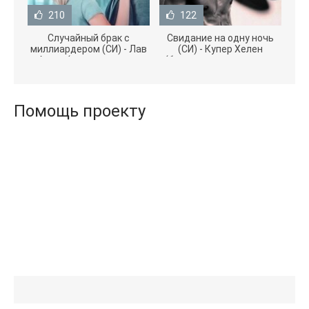
210
122
Случайный брак с
Свидание на одну ночь
миллиардером (СИ) - Лав
(СИ) - Купер Хелен
Агата (полная версия
(бесплатные серии книг
книги TXT) 📗
.txt) 📗
Помощь проекту