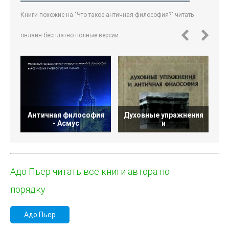
Книги похожие на "Что такое античная философия?" читать
онлайн бесплатно полные версии.
Античная философия
Духовные упражнения
А
- Асмус
и
Адо Пьер читать все книги автора по
порядку
Адо Пьер