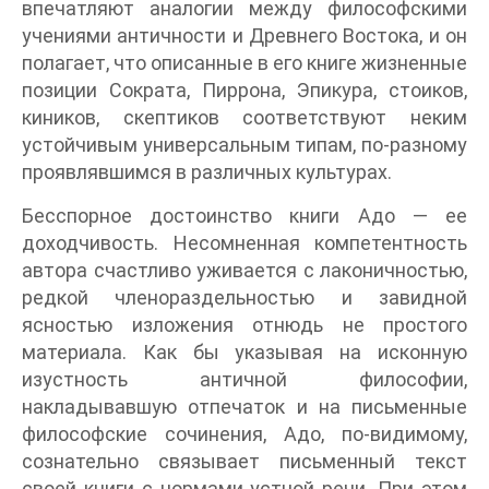
впечатляют аналогии между философскими
учениями античности и Древнего Востока, и он
полагает, что описанные в его книге жизненные
позиции Сократа, Пиррона, Эпикура, стоиков,
киников, скептиков соответствуют неким
устойчивым универсальным типам, по-разному
проявлявшимся в различных культурах.
Бесспорное достоинство книги Адо — ее
доходчивость. Несомненная компетентность
автора счастливо уживается с лаконичностью,
редкой членораздельностью и завидной
ясностью изложения отнюдь не простого
материала. Как бы указывая на исконную
изустность античной философии,
накладывавшую отпечаток и на письменные
философские сочинения, Адо, по-видимому,
сознательно связывает письменный текст
своей книги с нормами устной речи. При этом