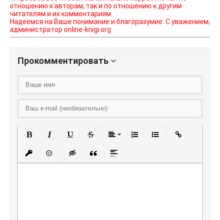
отношению к авторам, так и по отношению к другим
читателям и их комментариям.
Надеемся на Ваше понимание и благоразумие. С уважением,
администратор online-knigi.org
Прокомментировать
Полужирный
Курсив
Подчеркнутый
Зачеркнутый
Выравнивание
Нумерованный списо
Маркированный
Вставить
Вставить защищенную ссылку
Вставить смайлик
Вставка скрытого текста
Вставка цитаты
Вставка спойлера