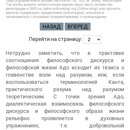
Пьер (хороший книги онлайн бесплатно .txt, .fb2) 📗. Жанр: Философия.
Так же Вы можете читать полную версию (весь текст) онлайн без
регистрации и SMS на сайте online-knigi.org (Online knigi) или прочесть
краткое содержание, предисловие (аннотацию), описание и
ознакомиться с отзывами (комментариями) о произведении.
НАЗАД
ВПЕРЕД
Перейти на страницу:
Нетрудно заметить, что в трактовке
соотношения философского дискурса и
философской жизни Адо исходит из тезиса о
главенстве воли над разумом, или, если
воспользоваться терминологией Канта,
практического разума над разумом
теоретическим. С точки зрения Адо,
диалектическая взаимосвязь философского
дискурса и философского образа жизни
рельефно проявляется в духовных
упражнениях, т.е. добровольной