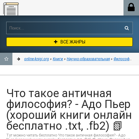
Online-knigi.org
ВСЕ ЖАНРЫ
online-knigi.org
»
Книги
»
Научно-образовательная
»
Философия
» Ч
ДОБАВИТЬ
В
Что такое античная
ЗАКЛАДКИ
философия? - Адо Пьер
(хороший книги онлайн
бесплатно .txt, .fb2) 📗
Тут можно читать бесплатно Что такое античная философия? - Адо