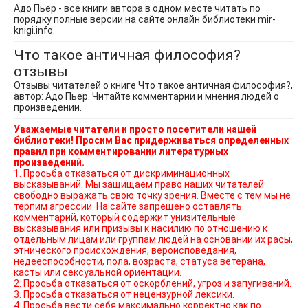
Адо Пьер - все книги автора в одном месте читать по
порядку полные версии на сайте онлайн библиотеки mir-
knigi.info.
Что такое античная философия?
отзывы
Отзывы читателей о книге Что такое античная философия?,
автор: Адо Пьер. Читайте комментарии и мнения людей о
произведении.
Уважаемые читатели и просто посетители нашей
библиотеки! Просим Вас придерживаться определенных
правил при комментировании литературных
произведений.
1. Просьба отказаться от дискриминационных
высказываний. Мы защищаем право наших читателей
свободно выражать свою точку зрения. Вместе с тем мы не
терпим агрессии. На сайте запрещено оставлять
комментарий, который содержит унизительные
высказывания или призывы к насилию по отношению к
отдельным лицам или группам людей на основании их расы,
этнического происхождения, вероисповедания,
недееспособности, пола, возраста, статуса ветерана,
касты или сексуальной ориентации.
2. Просьба отказаться от оскорблений, угроз и запугиваний.
3. Просьба отказаться от нецензурной лексики.
4. Просьба вести себя максимально корректно как по