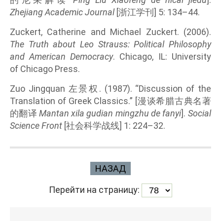
Zhejiang Academic Journal
[浙江学刊] 5: 134–44.
Zuckert, Catherine and Michael Zuckert. (2006).
The Truth about Leo Strauss: Political Philosophy
and American Democracy
. Chicago, IL: University
of Chicago Press.
Zuo Jingquan 左景权. (1987). “Discussion of the
Translation of Greek Classics.” [漫谈希腊古典名著
的翻译
Mantan xila gudian mingzhu de fanyi
].
Social
Science Front
[社会科学战线] 1: 224–32.
НАЗАД
Перейти на страницу: