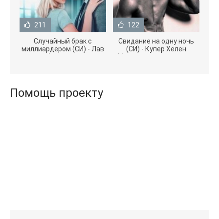
211
122
Случайный брак с
Свидание на одну ночь
миллиардером (СИ) - Лав
(СИ) - Купер Хелен
Агата (полная версия
(бесплатные серии книг
книги TXT) 📗
.txt) 📗
Помощь проекту