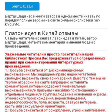
Бартш Шади
Бартш Шади - все книги автора в одном месте читать по
порядку полные версии на сайте онлайн библиотеки mir-
knigi.info.
Платон едет в Китай отзывы
Отзывы читателей о книге Платон едет в Китай, автор:
Бартш Шади. Читайте комментарии и мнения людей о
произведении.
Уважаемые читатели и просто посетители нашей
библиотеки! Просим Вас придерживаться определенных
правил при комментировании литературных
произведений.
1. Просьба отказаться от дискриминационных
высказываний. Мы защищаем право наших читателей
свободно выражать свою точку зрения. Вместе с тем мы не
терпим агрессии. На сайте запрещено оставлять
комментарий, который содержит унизительные
высказывания или призывы к насилию по отношению к
отдельным лицам или группам людей на основании их расы,
этнического происхождения, вероисповедания,
недееспособности, пола, возраста, статуса ветерана,
касты или сексуальной ориентации.
2. Просьба отказаться от оскорблений, угроз и запугиваний.