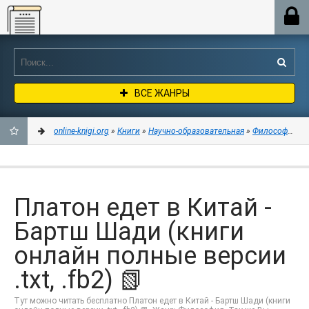
Online-knigi.org
ВСЕ ЖАНРЫ
online-knigi.org
»
Книги
»
Научно-образовательная
»
Философия
» П
ДОБАВИТЬ
В
Платон едет в Китай -
ЗАКЛАДКИ
Бартш Шади (книги
онлайн полные версии
.txt, .fb2) 📗
Тут можно читать бесплатно Платон едет в Китай - Бартш Шади (книги