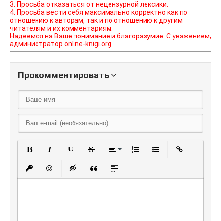
3. Просьба отказаться от нецензурной лексики.
4. Просьба вести себя максимально корректно как по
отношению к авторам, так и по отношению к другим
читателям и их комментариям.
Надеемся на Ваше понимание и благоразумие. С уважением,
администратор online-knigi.org
Прокомментировать
Полужирный
Курсив
Подчеркнутый
Зачеркнутый
Выравнивание
Нумерованный списо
Маркированный
Вставить
Вставить защищенную ссылку
Вставить смайлик
Вставка скрытого текста
Вставка цитаты
Вставка спойлера