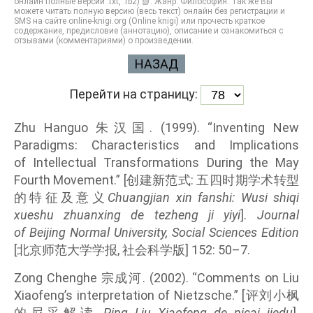
онлайн полные версии .txt, .fb2) 📗. Жанр: Философия. Так же Вы
можете читать полную версию (весь текст) онлайн без регистрации и
SMS на сайте online-knigi.org (Online knigi) или прочесть краткое
содержание, предисловие (аннотацию), описание и ознакомиться с
отзывами (комментариями) о произведении.
НАЗАД
Перейти на страницу:
Zhu Hanguo 朱汉国. (1999). “Inventing New
Paradigms: Characteristics and Implications
of Intellectual Transformations During the May
Fourth Movement.” [创建新范式: 五四时期学术转型
的特征及意义
Chuangjian xin fanshi: Wusi shiqi
xueshu zhuanxing de tezheng ji yiyi
].
Journal
of Beijing Normal University, Social Sciences Edition
[北京师范大学学报, 社会科学版] 152: 50–7.
Zong Chenghe 宗成河. (2002). “Comments on Liu
Xiaofeng’s interpretation of Nietzsche.” [评刘小枫
的尼采解读
Ping Liu Xiaofeng de nicai jiedu
].