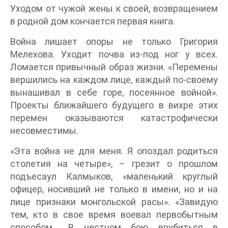
Уходом от чужой жены к своей, возвращением
в родной дом кончается первая книга.
Война лишает опоры не только Григория
Мелехова. Уходит почва из-под ног у всех.
Ломается привычный образ жизни. «Перемены
вершились на каждом лице, каждый по-своему
вынашивал в себе горе, посеянное войной».
Проекты ближайшего будущего в вихре этих
перемен оказываются катастрофически
несовместимы.
«Эта война не для меня. Я опоздал родиться
столетия на четыре», – грезит о прошлом
подъесаул Калмыков, «маленький круглый
офицер, носивший не только в имени, но и на
лице признаки монгольской расы». «Завидую
тем, кто в свое время воевал первобытным
способом… В честном бою врубиться в