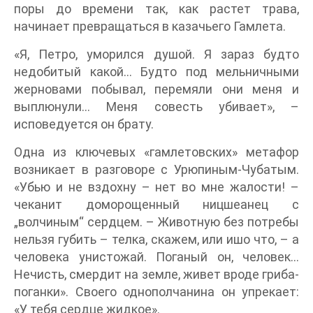
поры до времени так, как растет трава,
начинает превращаться в казачьего Гамлета.
«Я, Петро, уморился душой. Я зараз будто
недобитый какой… Будто под мельничными
жерновами побывал, перемяли они меня и
выплюнули… Меня совесть убивает», –
исповедуется он брату.
Одна из ключевых «гамлетовских» метафор
возникает в разговоре с Урюпиным-Чубатым.
«Убью и не вздохну – нет во мне жалости! –
чеканит доморощенный ницшеанец с
„волчиным“ сердцем. – Животную без потребы
нельзя губить – телка, скажем, или ишо что, – а
человека унистожай. Поганый он, человек…
Нечисть, смердит на земле, живет вроде гриба-
поганки». Своего однополчанина он упрекает:
«У тебя сердце жидкое».