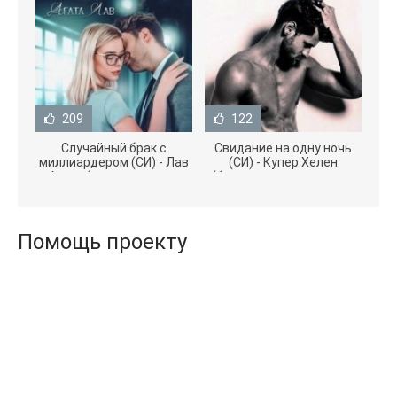
209
122
Случайный брак с
Свидание на одну ночь
миллиардером (СИ) - Лав
(СИ) - Купер Хелен
Агата (полная версия
(бесплатные серии книг
книги TXT) 📗
.txt) 📗
Помощь проекту