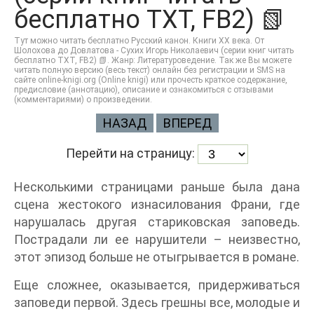
бесплатно TXT, FB2) 📗
Тут можно читать бесплатно Русский канон. Книги ХХ века. От
Шолохова до Довлатова - Сухих Игорь Николаевич (серии книг читать
бесплатно TXT, FB2) 📗. Жанр: Литературоведение. Так же Вы можете
читать полную версию (весь текст) онлайн без регистрации и SMS на
сайте online-knigi.org (Online knigi) или прочесть краткое содержание,
предисловие (аннотацию), описание и ознакомиться с отзывами
(комментариями) о произведении.
НАЗАД
ВПЕРЕД
Перейти на страницу:
Несколькими страницами раньше была дана
сцена жестокого изнасилования Франи, где
нарушалась другая стариковская заповедь.
Пострадали ли ее нарушители – неизвестно,
этот эпизод больше не отыгрывается в романе.
Еще сложнее, оказывается, придерживаться
заповеди первой. Здесь грешны все, молодые и