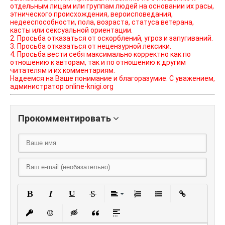
отдельным лицам или группам людей на основании их расы,
этнического происхождения, вероисповедания,
недееспособности, пола, возраста, статуса ветерана,
касты или сексуальной ориентации.
2. Просьба отказаться от оскорблений, угроз и запугиваний.
3. Просьба отказаться от нецензурной лексики.
4. Просьба вести себя максимально корректно как по
отношению к авторам, так и по отношению к другим
читателям и их комментариям.
Надеемся на Ваше понимание и благоразумие. С уважением,
администратор online-knigi.org
Прокомментировать
Полужирный
Курсив
Подчеркнутый
Зачеркнутый
Выравнивание
Нумерованный списо
Маркированный
Вставить