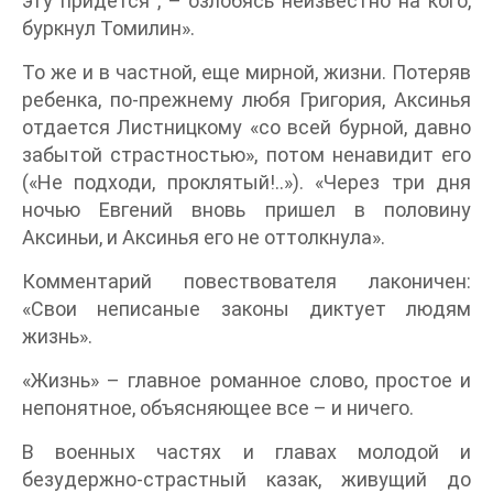
эту придется“, – озлобясь неизвестно на кого,
буркнул Томилин».
То же и в частной, еще мирной, жизни. Потеряв
ребенка, по-прежнему любя Григория, Аксинья
отдается Листницкому «со всей бурной, давно
забытой страстностью», потом ненавидит его
(«Не подходи, проклятый!..»). «Через три дня
ночью Евгений вновь пришел в половину
Аксиньи, и Аксинья его не оттолкнула».
Комментарий повествователя лаконичен:
«Свои неписаные законы диктует людям
жизнь».
«Жизнь» – главное романное слово, простое и
непонятное, объясняющее все – и ничего.
В военных частях и главах молодой и
безудержно-страстный казак, живущий до