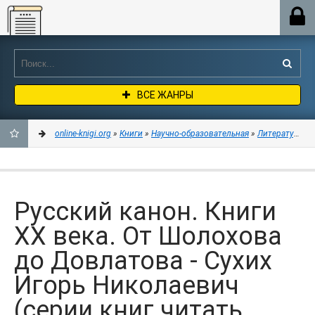
Online-knigi.org
ВСЕ ЖАНРЫ
online-knigi.org
»
Книги
»
Научно-образовательная
»
Литературове
ДОБАВИТЬ
В
Русский канон. Книги
ЗАКЛАДКИ
ХХ века. От Шолохова
до Довлатова - Сухих
Игорь Николаевич
(серии книг читать