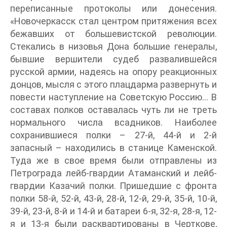
переписанные протоколы или донесения.
«Новочеркасск стал центром притяжения всех
бежавших от большевистской революции.
Стекались в низовья Дона большие генералы,
бывшие вершители судеб развалившейся
русской армии, надеясь на опору реакционных
донцов, мысля с этого плацдарма развернуть и
повести наступление на Советскую Россию… В
составах полков оставалась чуть ли не треть
нормального числа всадников. Наиболее
сохранившиеся полки – 27-й, 44-й и 2-й
запасный – находились в станице Каменской.
Туда же в свое время были отправлены из
Петрограда лейб-гвардии Атаманский и лейб-
гвардии Казачий полки. Пришедшие с фронта
полки 58-й, 52-й, 43-й, 28-й, 12-й, 29-й, 35-й, 10-й,
39-й, 23-й, 8-й и 14-й и батареи 6-я, 32-я, 28-я, 12-
я и 13-я были расквартированы в Черткове,