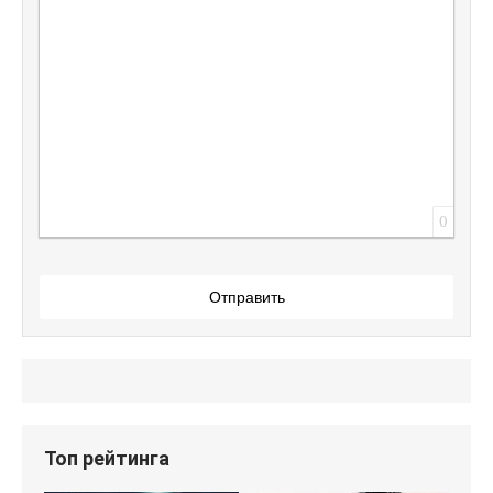
Вставить защищенную ссылку
Вставить смайлик
Вставка скрытого текста
Вставка цитаты
Вставка спойлера
0
Отправить
Топ рейтинга