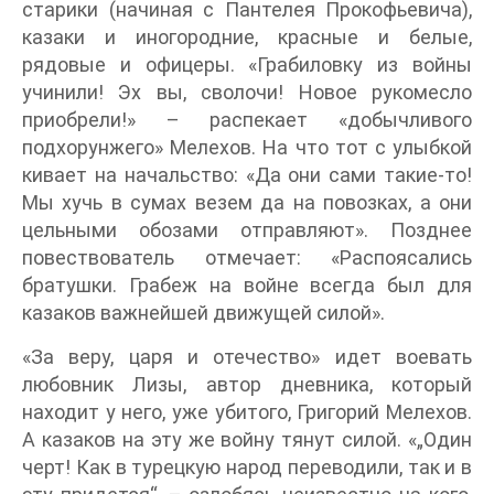
старики (начиная с Пантелея Прокофьевича),
казаки и иногородние, красные и белые,
рядовые и офицеры. «Грабиловку из войны
учинили! Эх вы, сволочи! Новое рукомесло
приобрели!» – распекает «добычливого
подхорунжего» Мелехов. На что тот с улыбкой
кивает на начальство: «Да они сами такие-то!
Мы хучь в сумах везем да на повозках, а они
цельными обозами отправляют». Позднее
повествователь отмечает: «Распоясались
братушки. Грабеж на войне всегда был для
казаков важнейшей движущей силой».
«За веру, царя и отечество» идет воевать
любовник Лизы, автор дневника, который
находит у него, уже убитого, Григорий Мелехов.
А казаков на эту же войну тянут силой. «„Один
черт! Как в турецкую народ переводили, так и в