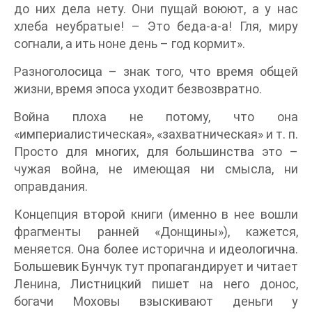
до них дела нету. Они пущай воюют, а у нас
хлеба неубратые! – Это беда-а-а! Гля, миру
согнали, а ить ноне день – год кормит».
Разноголосица – знак того, что время общей
жизни, время эпоса уходит безвозвратно.
Война плоха не потому, что она
«империалистическая», «захватническая» и т. п.
Просто для многих, для большинства это –
чужая война, не имеющая ни смысла, ни
оправдания.
Концепция второй книги (именно в нее вошли
фрагменты ранней «Донщины»), кажется,
меняется. Она более исторична и идеологична.
Большевик Бунчук тут пропагандирует и читает
Ленина, Листницкий пишет на него донос,
богачи Моховы взыскивают деньги у