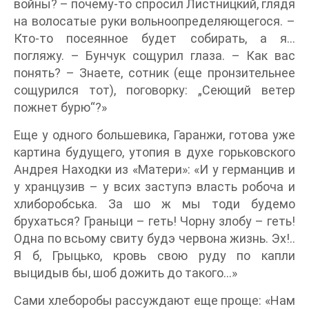
войны? – почему-то спросил Листницкий, глядя
на волосатые руки вольноопределяющегося. –
Кто-то посеянное будет собирать, а я…
погляжу. – Бунчук сощурил глаза. – Как вас
понять? – Знаете, сотник (еще пронзительнее
сощурился тот), поговорку: „Сеющий ветер
пожнет бурю“?»
Еще у одного большевика, Гаранжи, готова уже
картина будущего, утопия в духе горьковского
Андрея Находки из «Матери»: «И у германцив и
у хранцузив – у всих заступэ власть робоча и
хлиборобська. За шо ж мы тоди будемо
брухаться? Граныци – геть! Чорну злобу – геть!
Одна по всьому свиту будэ червона жизнь. Эх!..
Я б, Грыцько, кровь свою руду по капли
выцидыв бы, шоб дожить до такого…»
Сами хлеборобы рассуждают еще проще: «Нам