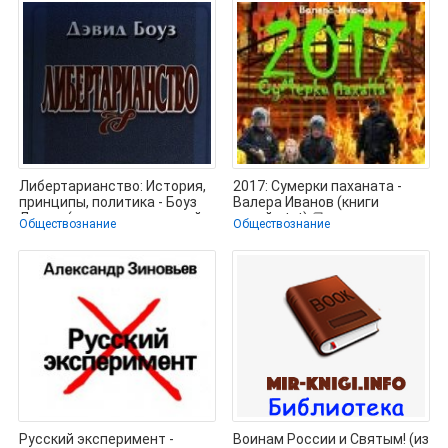
Либертарианство: История,
2017: Сумерки паханата -
принципы, политика - Боуз
Валера Иванов (книги
Дэвид (читать книгу онлайн
онлайн txt) 📗
Обществознание
Обществознание
Русский эксперимент -
Воинам России и Святым! (из