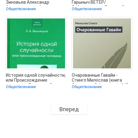
Зиновьев Александр
Гарыныч ВЕТЕР/
Александрович (читать
Собственность Господа!)
Обществознание
Обществознание
книги онлайн
(СИ) - Акопян
История одной случайности,
Очарованные Гавайи -
или Происхождение
Стингл Милослав (книга
человека - Вишняцкий
бесплатный формат .txt) 📗
Обществознание
Обществознание
Леонид
Вперед