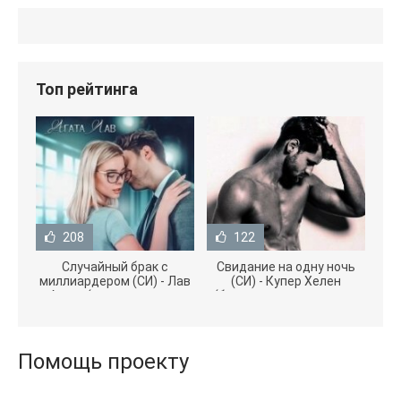
Топ рейтинга
208
122
Случайный брак с
Свидание на одну ночь
миллиардером (СИ) - Лав
(СИ) - Купер Хелен
Агата (полная версия
(бесплатные серии книг
книги TXT) 📗
.txt) 📗
Помощь проекту