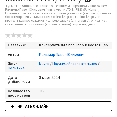
Тут можно читать бесплатно Консерватизм в прошлом и настоящем -
Рахшмир Павел Юхимович (книга жизни .TXT, .FB2) 📗. Жанр:
Политика. Так же Вы можете читать полную версию (весь текст) онлайн
без регистрации и SMS на сайте online-knigi.org (Online knigi) или
прочесть краткое содержание, предисловие (аннотацию), описание и
ознакомиться с отзывами (комментариями) о произведении.
Название:
Консерватизм в прошлом и настоящем
Автор
Рахшмир Павел Юхимович
Жанр
Книги
/
Научно-образовательная
/
Политика
Дата
8 март 2024
добавления:
Количество
186
просмотров:
ЧИТАТЬ ОНЛАЙН