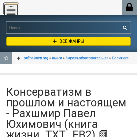
Online-knigi.org
ВСЕ ЖАНРЫ
online-knigi.org
»
Книги
»
Научно-образовательная
»
Политика
» Ко
ДОБАВИТЬ
В
Консерватизм в
ЗАКЛАДКИ
прошлом и настоящем
- Рахшмир Павел
Юхимович (книга
жизни .TXT, .FB2) 📗