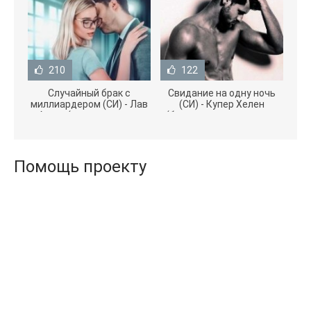
210
122
Случайный брак с
Свидание на одну ночь
миллиардером (СИ) - Лав
(СИ) - Купер Хелен
Агата (полная версия
(бесплатные серии книг
книги TXT) 📗
.txt) 📗
Помощь проекту