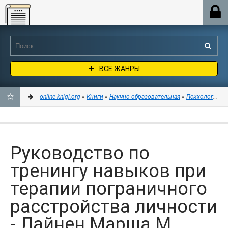
Online-knigi.org
ВСЕ ЖАНРЫ
online-knigi.org
»
Книги
»
Научно-образовательная
»
Психология
» 
ДОБАВИТЬ
В
Руководство по
ЗАКЛАДКИ
тренингу навыков при
терапии пограничного
расстройства личности
- Лайнен Марша М.