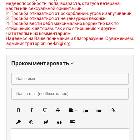
недееспособности, пола, возраста, статуса ветерана,
касты или сексуальной ориентации.
2. Просьба отказаться от оскорблений, угроз и запугиваний.
3. Просьба отказаться от нецензурной лексики.
4. Просьба вести себя максимально корректно как по
отношению к авторам, так и по отношению к другим
читателям и их комментариям.
Надеемся на Ваше понимание и благоразумие. С уважением,
администратор online-knigi.org
Прокомментировать
Полужирный
Курсив
Подчеркнутый
Зачеркнутый
Выравнивание
Нумерованный списо
Маркированный
Вставить
Вставить защищенную ссылку
Вставить смайлик
Вставка скрытого текста
Вставка цитаты
Вставка спойлера