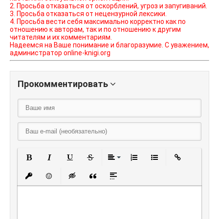
2. Просьба отказаться от оскорблений, угроз и запугиваний.
3. Просьба отказаться от нецензурной лексики.
4. Просьба вести себя максимально корректно как по
отношению к авторам, так и по отношению к другим
читателям и их комментариям.
Надеемся на Ваше понимание и благоразумие. С уважением,
администратор online-knigi.org
Прокомментировать
Полужирный
Курсив
Подчеркнутый
Зачеркнутый
Выравнивание
Нумерованный списо
Маркированный
Вставить
Вставить защищенную ссылку
Вставить смайлик
Вставка скрытого текста
Вставка цитаты
Вставка спойлера