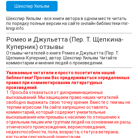
Шекспир Уильям
Шекспир Уильям - все книги автора в одном месте читать
по порядку полные версии на сайте онлайн библиотеки mir-
knigi.info.
Ромео и Джульетта (Пер. Т. Щепкина-
Куперник) отзывы
Отзывы читателей о книге Ромео и Джульетта (Пер. Т.
Щепкина-Куперник), автор: Шекспир Уильям. Читайте
комментарии и мнения людей о произведении.
Уважаемые читатели и просто посетители нашей
библиотеки! Просим Вас придерживаться определенных
правил при комментировании литературных
произведений.
1. Просьба отказаться от дискриминационных
высказываний. Мы защищаем право наших читателей
свободно выражать свою точку зрения. Вместе с тем мы не
терпим агрессии. На сайте запрещено оставлять
комментарий, который содержит унизительные
высказывания или призывы к насилию по отношению к
отдельным лицам или группам людей на основании их расы,
этнического происхождения, вероисповедания,
недееспособности, пола, возраста, статуса ветерана,
касты или сексуальной ориентации.