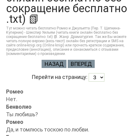
сокращение бесплатно
.txt) 📗
Тут можно читать бесплатно Ромео и Джульетта (Пер. Т. Щепкина-
Куперник) - Шекспир Уильям (читать книги онлайн бесплатно без
сокращение бесплатно .txt) 📗. Жанр: Драматургия. Так же Вы можете
читать полную версию (весь текст) онлайн без регистрации и SMS на
сайте online-knigi.org (Online knigi) или прочесть краткое содержание,
предисловие (аннотацию), описание и ознакомиться с отзывами
(комментариями) о произведении.
НАЗАД
ВПЕРЕД
Перейти на страницу:
Ромео
Нет.
Бенволио
Ты любишь?
Ромео
Да, и томлюсь тоскою по любви.