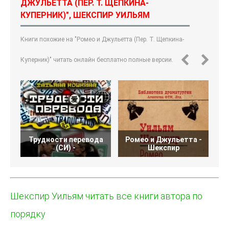
ДЖУЛЬЕТТА (ПЕР. Т. ЩЕПКИНА-
КУПЕРНИК)", ШЕКСПИР УИЛЬЯМ
Книги похожие на "Ромео и Джульетта (Пер. Т. Щепкина-
Куперник)" читать онлайн бесплатно полные версии.
Трудности перевода
Ромео и Джульетта -
Х
(СИ) -
Шекспир
Шекспир Уильям читать все книги автора по
порядку