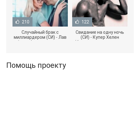
210
122
Случайный брак с
Свидание на одну ночь
миллиардером (СИ) - Лав
(СИ) - Купер Хелен
Агата (полная версия
(бесплатные серии книг
книги TXT) 📗
.txt) 📗
Помощь проекту