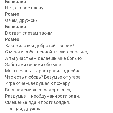
Бенволио
Нет, скорее плачу.
Ромео
О чем, дружок?
Бенволио
В ответ слезам твоим.
Ромео
Какое зло мы добротой творим!
С меня и собственной тоски довольно,
А ты участьем делаешь мне больно.
Заботами своими обо мне
Мою печаль ты растравил вдвойне.
Что есть любовь? Безумье от угара,
Игра огнем, ведущая к пожару.
Воспламенившееся море слез,
Раздумье – необдуманности ради,
Смешенье яда и противоядья.
Прощай, дружок.