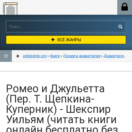
Online-knigi.org
ВСЕ ЖАНРЫ
online-knigi.org
»
Книги
»
Поэзия и драматургия
»
Драматургия
» Р
ДОБАВИТЬ
В
Ромео и Джульетта
ЗАКЛАДКИ
(Пер. Т. Щепкина-
Куперник) - Шекспир
Уильям (читать книги
онлайн бесплатно без