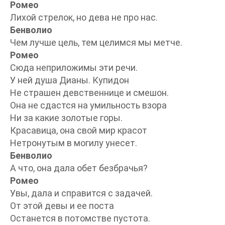
Ромео
Лихой стрелок, но дева не про нас.
Бенволио
Чем лучше цель, тем целимся мы метче.
Ромео
Сюда неприложимы эти речи.
У ней душа Дианы. Купидон
Не страшен девственнице и смешон.
Она не сдастся на умильность взора
Ни за какие золотые горы.
Красавица, она свой мир красот
Нетронутым в могилу унесет.
Бенволио
А что, она дала обет безбрачья?
Ромео
Увы, дала и справится с задачей.
От этой девы и ее поста
Останется в потомстве пустота.