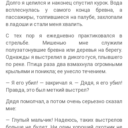
Долго я целился и наконец спустил курок. Вода
всплеснулась у самого конца бревна, а
пассажиры, толпившиеся на палубе, захлопали
в ладоши и стали меня хвалить.
С тех пор я ежедневно практиковался в
стрельбе. Мишенью мне служили
полузатонувшие бревна или деревья на берегу.
Однажды я выстрелил в дикого гуся, плывшего
по реке. Птица раза два взмахнула огромными
крыльями и поникла; ее унесло течением.
— Я его убил! — закричал я. — Дядя, я его убил!
Правда, это был меткий выстрел?
Дядя помолчал, а потом очень серьезно сказал
мне:
— Глупый мальчик! Надеюсь, таких выстрелов
больше не будет. Ни один хороший охотник не