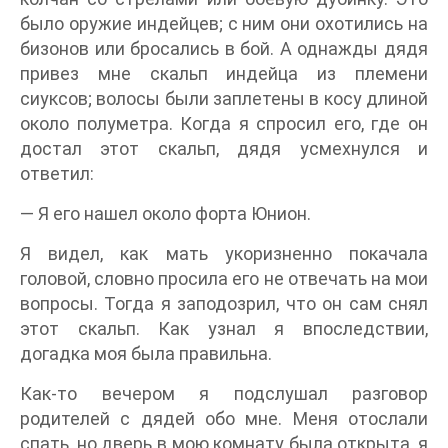
было оружие индейцев; с ним они охотились на
бизонов или бросались в бой. А однажды дядя
привез мне скальп индейца из племени
сиуксов; волосы были заплетены в косу длиной
около полуметра. Когда я спросил его, где он
достал этот скальп, дядя усмехнулся и
ответил:
— Я его нашел около форта Юнион.
Я видел, как мать укоризненно покачала
головой, словно просила его не отвечать на мои
вопросы. Тогда я заподозрил, что он сам снял
этот скальп. Как узнал я впоследствии,
догадка моя была правильна.
Как-то вечером я подслушал разговор
родителей с дядей обо мне. Меня отослали
спать, но дверь в мою комнату была открыта, я