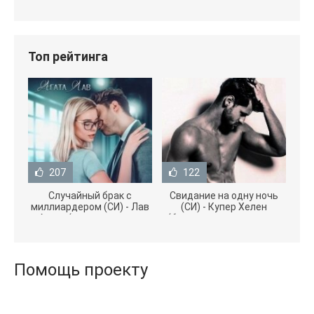
Топ рейтинга
207
122
Случайный брак с
Свидание на одну ночь
миллиардером (СИ) - Лав
(СИ) - Купер Хелен
Агата (полная версия
(бесплатные серии книг
книги TXT) 📗
.txt) 📗
Помощь проекту