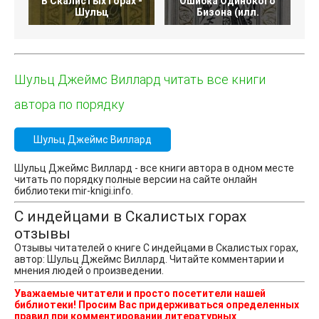
В Скалистых горах -
Ошибка Одинокого
Л
Шульц
Бизона (илл.
Шульц Джеймс Виллард читать все книги
автора по порядку
Шульц Джеймс Виллард
Шульц Джеймс Виллард - все книги автора в одном месте
читать по порядку полные версии на сайте онлайн
библиотеки mir-knigi.info.
С индейцами в Скалистых горах
отзывы
Отзывы читателей о книге С индейцами в Скалистых горах,
автор: Шульц Джеймс Виллард. Читайте комментарии и
мнения людей о произведении.
Уважаемые читатели и просто посетители нашей
библиотеки! Просим Вас придерживаться определенных
правил при комментировании литературных