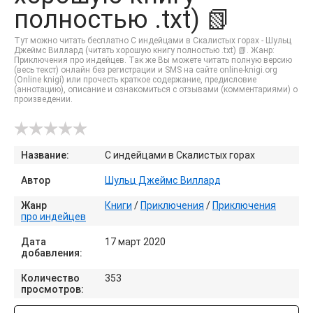
полностью .txt) 📗
Тут можно читать бесплатно С индейцами в Скалистых горах - Шульц
Джеймс Виллард (читать хорошую книгу полностью .txt) 📗. Жанр:
Приключения про индейцев. Так же Вы можете читать полную версию
(весь текст) онлайн без регистрации и SMS на сайте online-knigi.org
(Online knigi) или прочесть краткое содержание, предисловие
(аннотацию), описание и ознакомиться с отзывами (комментариями) о
произведении.
Название:
С индейцами в Скалистых горах
Автор
Шульц Джеймс Виллард
Жанр
Книги
/
Приключения
/
Приключения
про индейцев
Дата
17 март 2020
добавления:
Количество
353
просмотров: