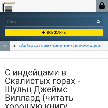
Online-knigi.org
ВСЕ ЖАНРЫ
online-knigi.org
»
Книги
»
Приключения
»
Приключения про индей
ДОБАВИТЬ
В
С индейцами в
ЗАКЛАДКИ
Скалистых горах -
Шульц Джеймс
Виллард (читать
хорошую книгу